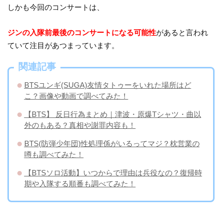
しかも今回のコンサートは、
ジンの入隊前最後のコンサートになる可能性
があると言われ
ていて注目があつまっています。
関連記事
BTSユンギ(SUGA)友情タトゥーをいれた場所はど
こ？画像や動画で調べてみた！
【BTS】 反日行為まとめ｜津波・原爆Tシャツ・曲以
外のもある？真相や謝罪内容も！
BTS(防弾少年団)性処理係がいるってマジ？枕営業の
噂も調べてみた！
【BTSソロ活動】いつからで理由は兵役なの？復帰時
期や入隊する順番も調べてみた！