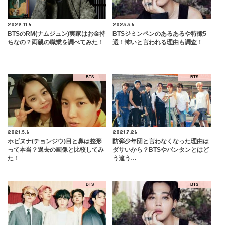
2022.11.4
2023.3.6
BTSのRM(ナムジュン)実家はお金持
BTSジミンペンのあるあるや特徴5
ちなの？両親の職業を調べてみた！
選！怖いと言われる理由も調査！
BTS
BTS
2021.5.6
2021.7.26
ホビヌナ(チョンジウ)目と鼻は整形
防弾少年団と言わなくなった理由は
って本当？過去の画像と比較してみ
ダサいから？BTSやバンタンとはど
た！
う違う…
BTS
BTS