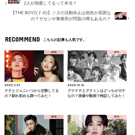
2人が熱愛してるって本当？
【THE BOYZ(ドボ)】ソヌの活動休止は病気が原因な
の？サセンや事務所が問題の噂もあるの？
RECOMMEND
こちらの記事も人気です。
BTS
BTS
2022.5.27
2020.12.16
テテとジェニいつから交際してる
グクテテとグクミンはどっちがガチ
の？馴れ初めも調べてみた！
なの？画像や動画で検証してみた！
BTS
BTS