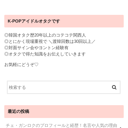
K-POPアイドルオタクです
◎韓国オタク歴20年以上のコテコテ関西人
◎とにかく現場重視で ＼渡韓回数は30回以上／
◎対面サイン会やヨントン経験有
◎オタクで得た知識をお伝えしていきます
お気軽にどうぞ♡
最近の投稿
チェ・ガンロクのプロフィールと経歴！名言や人気の理由