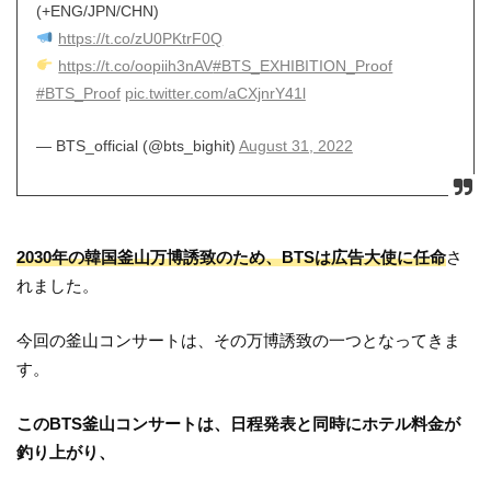
(+ENG/JPN/CHN)
https://t.co/zU0PKtrF0Q
https://t.co/oopiih3nAV
#BTS_EXHIBITION_Proof
#BTS_Proof
pic.twitter.com/aCXjnrY41l
— BTS_official (@bts_bighit)
August 31, 2022
2030年の韓国釜山万博誘致のため、BTSは広告大使に任命
さ
れました。
今回の釜山コンサートは、その万博誘致の一つとなってきま
す。
このBTS釜山コンサートは、日程発表と同時にホテル料金が
釣り上がり、