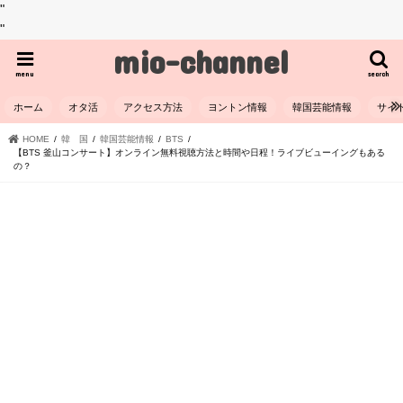
"
"
mio-channel
menu
search
ホーム
オタ活
アクセス方法
ヨントン情報
韓国芸能情報
サイ
HOME
韓 国
韓国芸能情報
BTS
【BTS 釜山コンサート】オンライン無料視聴方法と時間や日程！ライブビューイングもある
の？