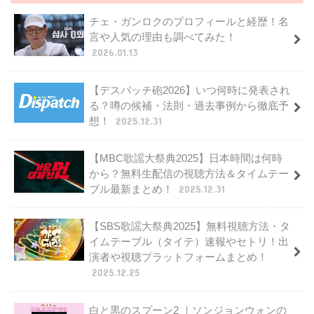
チェ・ガンロクのプロフィールと経歴！名
言や人気の理由も調べてみた！
2026.01.13
【デスパッチ砲2026】いつ何時に発表され
る？噂の候補・法則・過去事例から徹底予
想！
2025.12.31
【MBC歌謡大祭典2025】日本時間は何時
から？無料生配信の視聴方法＆タイムテー
ブル最新まとめ！
2025.12.31
【SBS歌謡大祭典2025】無料視聴方法・タ
イムテーブル（タイテ）速報やセトリ！出
演者や視聴プラットフォームまとめ！
2025.12.25
白と黒のスプーン2 ｜ソンジョンウォンの