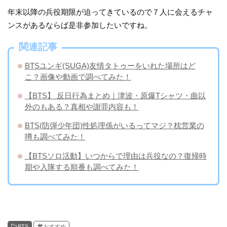
年末以降の兵役期限が迫ってきているので７人に会えるチャ
ンスがあるならば是非参加したいですね。
関連記事
BTSユンギ(SUGA)友情タトゥーをいれた場所はど
こ？画像や動画で調べてみた！
【BTS】 反日行為まとめ｜津波・原爆Tシャツ・曲以
外のもある？真相や謝罪内容も！
BTS(防弾少年団)性処理係がいるってマジ？枕営業の
噂も調べてみた！
【BTSソロ活動】いつからで理由は兵役なの？復帰時
期や入隊する順番も調べてみた！
BTS
おすすめ