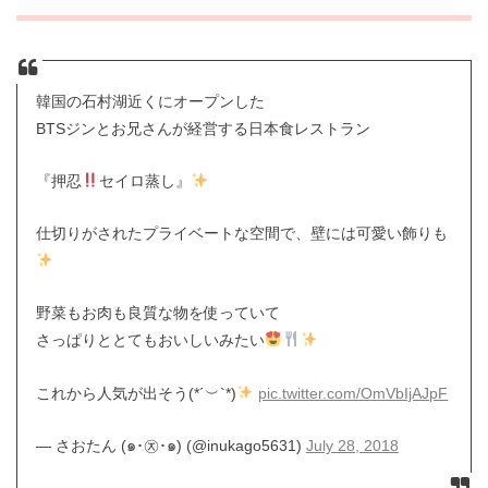
韓国の石村湖近くにオープンした
BTSジンとお兄さんが経営する日本食レストラン
『押忍
セイロ蒸し』
仕切りがされたプライベートな空間で、壁には可愛い飾りも
野菜もお肉も良質な物を使っていて
さっぱりととてもおいしいみたい
これから人気が出そう(*´︶`*)
pic.twitter.com/OmVbIjAJpF
— さおたん (๑･㉨･๑) (@inukago5631)
July 28, 2018