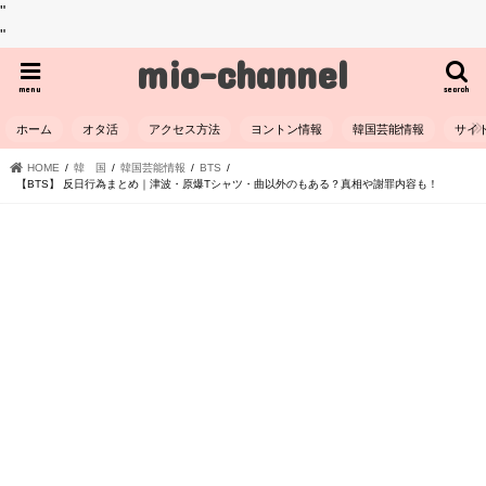
"
"
mio-channel
menu
search
ホーム
オタ活
アクセス方法
ヨントン情報
韓国芸能情報
サイ
HOME
韓 国
韓国芸能情報
BTS
【BTS】 反日行為まとめ｜津波・原爆Tシャツ・曲以外のもある？真相や謝罪内容も！