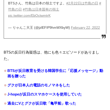
BTSさん、竹島は日本の領土ですよ。
#2月22日は竹島の日
#
竹島の日
#竹島は日本固有の領土
pic.twitter.com/EbOctwmtrK
— りゃんこ大王 (@jzlEFIP9hmWXbyW)
February 22, 2022
BTSの反日行為疑惑は、他にも色々エピソードがありまし
た。
BTSが反日教育を受ける韓国学生に「応援メッセージ」動
画を贈った
グクが日本人の電話のモノマネをした
J-hopeが反日のスマホケースを使用していた
過去にVとグクが反日歌「亀甲船」歌った