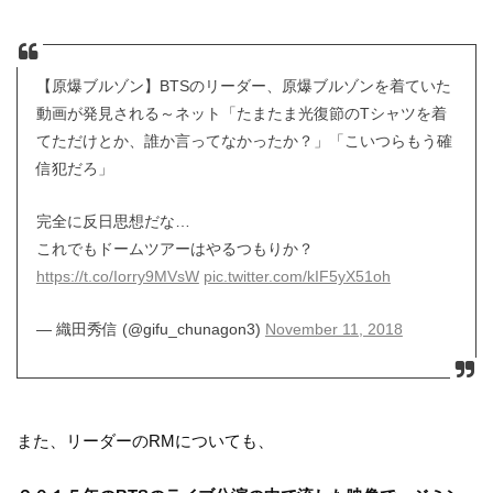
【原爆ブルゾン】BTSのリーダー、原爆ブルゾンを着ていた
動画が発見される～ネット「たまたま光復節のTシャツを着
てただけとか、誰か言ってなかったか？」「こいつらもう確
信犯だろ」
完全に反日思想だな…
これでもドームツアーはやるつもりか？
https://t.co/Iorry9MVsW
pic.twitter.com/kIF5yX51oh
— 織田秀信 (@gifu_chunagon3)
November 11, 2018
また、リーダーのRMについても、