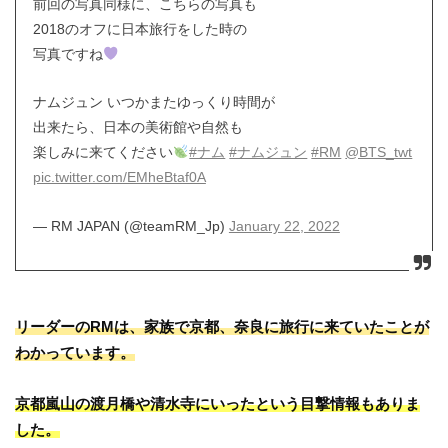
前回の写真同様に、こちらの写真も
2018のオフに日本旅行をした時の
写真ですね
ナムジュン いつかまたゆっくり時間が
出来たら、日本の美術館や自然も
楽しみに来てください
#ナム
#ナムジュン
#RM
@BTS_twt
pic.twitter.com/EMheBtaf0A
— RM JAPAN (@teamRM_Jp)
January 22, 2022
リーダーのRMは、家族で京都、奈良に旅行に来ていたことが
わかっています。
京都嵐山の渡月橋や清水寺にいったという目撃情報もありま
した。