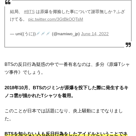
結局、
#BTS
は原爆を揶揄した事について謝罪無しか？ふざ
けてる。
pic.twitter.com/3GtBkOQTsM
— uni((うに))
(@namiwo_jp)
June 14, 2022
BTSの反日行為疑惑の中で一番有名なのは、多分《原爆Tシャ
ツ事件》でしょう。
2018年10月、
BTSのジミンが原爆を投下した際に発生するキ
ノコ雲が描かれたTシャツを着用。
このことが日本では話題になり、炎上騒動にまでなりまし
た。
BTSを知らない人も反日行為をしたアイドルということでネ