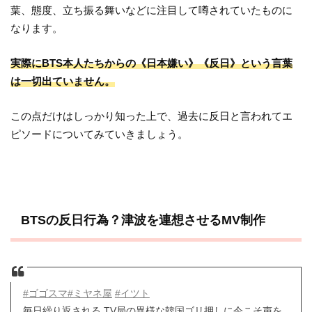
葉、態度、立ち振る舞いなどに注目して噂されていたものに
なります。
実際にBTS本人たちからの《日本嫌い》《反日》という言葉
は一切出ていません。
この点だけはしっかり知った上で、過去に反日と言われてエ
ピソードについてみていきましょう。
BTSの反日行為？津波を連想させるMV制作
#ゴゴスマ
#ミヤネ屋
#イツト
毎日繰り返される TV局の異様な韓国ゴリ押しに今こそ声を