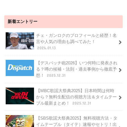
新着エントリー
チェ・ガンロクのプロフィールと経歴！名
言や人気の理由も調べてみた！
2026.01.13
【デスパッチ砲2026】いつ何時に発表され
る？噂の候補・法則・過去事例から徹底予
想！
2025.12.31
【MBC歌謡大祭典2025】日本時間は何時
から？無料生配信の視聴方法＆タイムテー
ブル最新まとめ！
2025.12.31
【SBS歌謡大祭典2025】無料視聴方法・タ
イムテーブル（タイテ）速報やセトリ！出