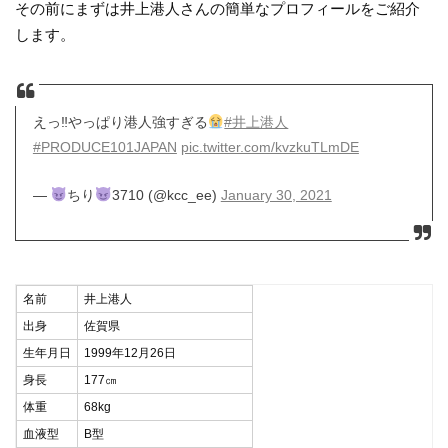
その前にまずは井上港人さんの簡単なプロフィールをご紹介
します。
えっ‼︎やっぱり港人強すぎる
#井上港人
#PRODUCE101JAPAN
pic.twitter.com/kvzkuTLmDE
—
ちり
3710 (@kcc_ee)
January 30, 2021
名前
井上港人
出身
佐賀県
生年月日
1999年12月26日
身長
177㎝
体重
68kg
血液型
B型