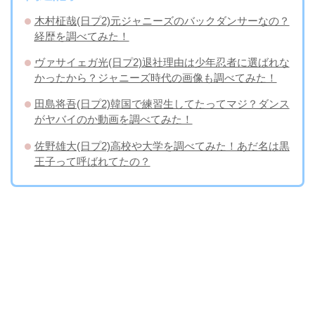
木村柾哉(日プ2)元ジャニーズのバックダンサーなの？
経歴を調べてみた！
ヴァサイェガ光(日プ2)退社理由は少年忍者に選ばれな
かったから？ジャニーズ時代の画像も調べてみた！
田島将吾(日プ2)韓国で練習生してたってマジ？ダンス
がヤバイのか動画を調べてみた！
佐野雄大(日プ2)高校や大学を調べてみた！あだ名は黒
王子って呼ばれてたの？