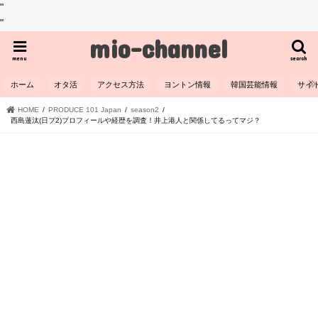
"
"
mio-channel
menu
search
ホーム
オタ活
アクセス方法
ヨントン情報
韓国芸能情報
サイ
HOME
PRODUCE 101 Japan
season2
西島蓮汰(日プ2)プロフィールや経歴を調査！井上港人と関係してるってマジ？