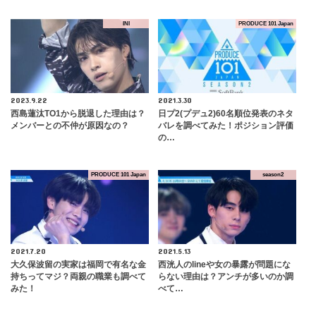
INI
PRODUCE 101 Japan
2023.9.22
2021.3.30
西島蓮汰TO1から脱退した理由は？
日プ2(プデュ2)60名順位発表のネタ
メンバーとの不仲が原因なの？
バレを調べてみた！ポジション評価
の…
PRODUCE 101 Japan
season2
2021.7.20
2021.5.13
大久保波留の実家は福岡で有名な金
西洸人のlineや女の暴露が問題にな
持ちってマジ？両親の職業も調べて
らない理由は？アンチが多いのか調
みた！
べて…