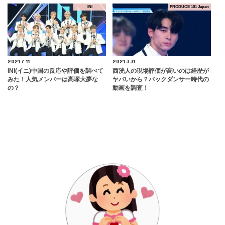
INI
PRODUCE 101 Japan
2021.7.11
2021.3.31
INI(イニ)中国の反応や評価を調べて
西洸人の現場評価が高いのは経歴が
みた！人気メンバーは高塚大夢な
ヤバいから？バックダンサー時代の
の？
動画を調査！