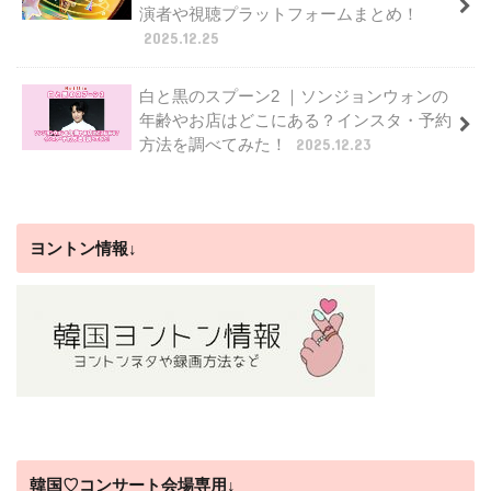
演者や視聴プラットフォームまとめ！
2025.12.25
白と黒のスプーン2 ｜ソンジョンウォンの
年齢やお店はどこにある？インスタ・予約
方法を調べてみた！
2025.12.23
ヨントン情報↓
韓国♡コンサート会場専用↓