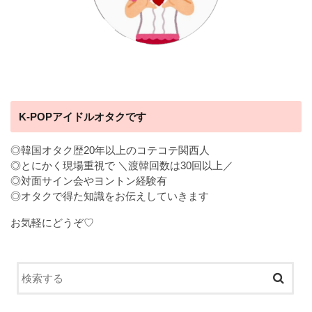
K-POPアイドルオタクです
◎韓国オタク歴20年以上のコテコテ関西人
◎とにかく現場重視で ＼渡韓回数は30回以上／
◎対面サイン会やヨントン経験有
◎オタクで得た知識をお伝えしていきます
お気軽にどうぞ♡