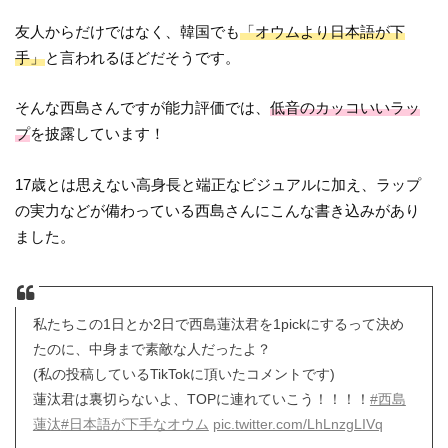
友人からだけではなく、韓国でも
「オウムより日本語が下
手」
と言われるほどだそうです。
そんな西島さんですが能力評価では、
低音のカッコいいラッ
プ
を披露しています！
17歳とは思えない高身長と端正なビジュアルに加え、ラップ
の実力などが備わっている西島さんにこんな書き込みがあり
ました。
私たちこの1日とか2日で西島蓮汰君を1pickにするって決め
たのに、中身まで素敵な人だったよ？
(私の投稿しているTikTokに頂いたコメントです)
蓮汰君は裏切らないよ、TOPに連れていこう！！！！
#西島
蓮汰
#日本語が下手なオウム
pic.twitter.com/LhLnzgLIVq