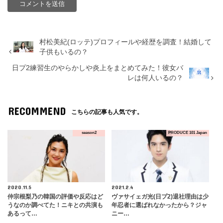
村松美紀(ロッテ)プロフィールや経歴を調査！結婚して
子供もいるの？
日プ2練習生のやらかしや炎上をまとめてみた！彼女バ
レは何人いるの？
RECOMMEND
こちらの記事も人気です。
season2
PRODUCE 101 Japan
2020.11.5
2021.2.4
仲宗根梨乃の韓国の評価や反応はど
ヴァサイェガ光(日プ2)退社理由は少
うなのか調べてた！ニキとの共演も
年忍者に選ばれなかったから？ジャ
あるって…
ニー…