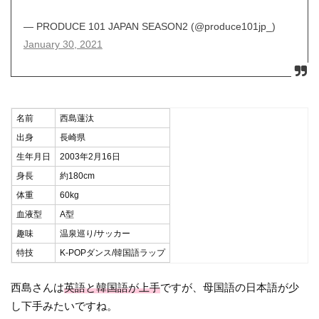
— PRODUCE 101 JAPAN SEASON2 (@produce101jp_)
January 30, 2021
名前
西島蓮汰
出身
長崎県
生年月日
2003年2月16日
身長
約180cm
体重
60kg
血液型
A型
趣味
温泉巡り/サッカー
特技
K-POPダンス/韓国語ラップ
西島さんは
英語と韓国語が上手
ですが、母国語の日本語が少
し下手みたいですね。