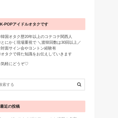
K-POPアイドルオタクです
◎韓国オタク歴20年以上のコテコテ関西人
◎とにかく現場重視で ＼渡韓回数は30回以上／
◎対面サイン会やヨントン経験有
◎オタクで得た知識をお伝えしていきます
お気軽にどうぞ♡
最近の投稿