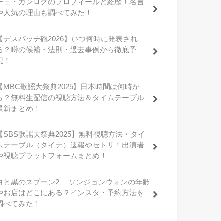
チェ・ガンロクのプロフィールと経歴！名言
や人気の理由も調べてみた！
【デスパッチ砲2026】いつ何時に発表され
る？噂の候補・法則・過去事例から徹底予
想！
【MBC歌謡大祭典2025】日本時間は何時か
ら？無料生配信の視聴方法＆タイムテーブル
最新まとめ！
【SBS歌謡大祭典2025】無料視聴方法・タイ
ムテーブル（タイテ）速報やセトリ！出演者
や視聴プラットフォームまとめ！
白と黒のスプーン2 ｜ソンジョンウォンの年齢
やお店はどこにある？インスタ・予約方法を
調べてみた！