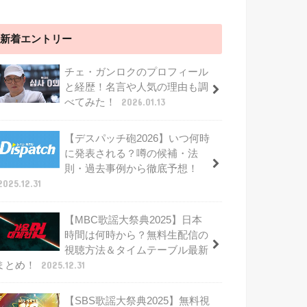
新着エントリー
チェ・ガンロクのプロフィール
と経歴！名言や人気の理由も調
べてみた！
2026.01.13
【デスパッチ砲2026】いつ何時
に発表される？噂の候補・法
則・過去事例から徹底予想！
2025.12.31
【MBC歌謡大祭典2025】日本
時間は何時から？無料生配信の
視聴方法＆タイムテーブル最新
まとめ！
2025.12.31
【SBS歌謡大祭典2025】無料視