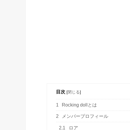
目次
[
閉じる
]
1
Rocking dollとは
2
メンバープロフィール
2.1
ロア