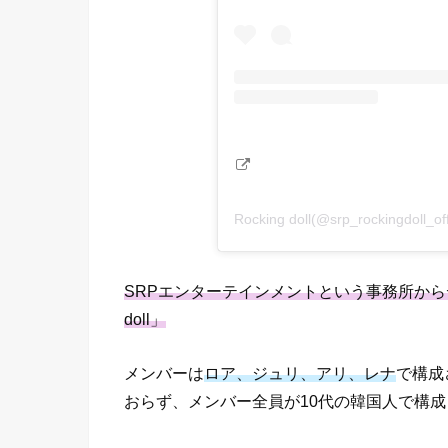
Rocking doll(@srp_rockingdol
SRPエンターテインメントという事務所からデ
doll」
メンバーは
ロア、ジュリ、アリ、レナ
で構成
おらず、メンバー全員が10代の韓国人で構