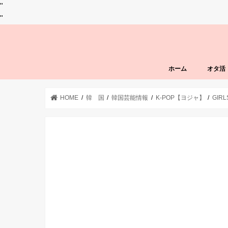
"
"
ホーム
オタ活
HOME
韓 国
韓国芸能情報
K-POP【ヨジャ】
GIR