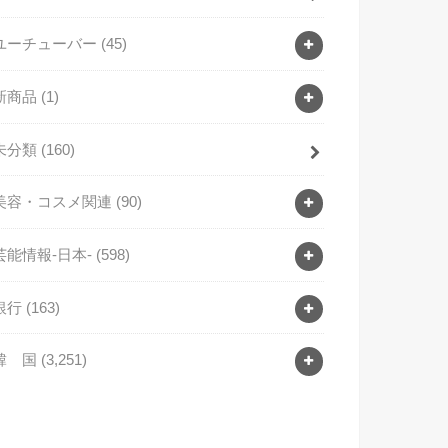
ユーチューバー
(45)
新商品
(1)
未分類
(160)
美容・コスメ関連
(90)
芸能情報-日本-
(598)
銀行
(163)
韓 国
(3,251)