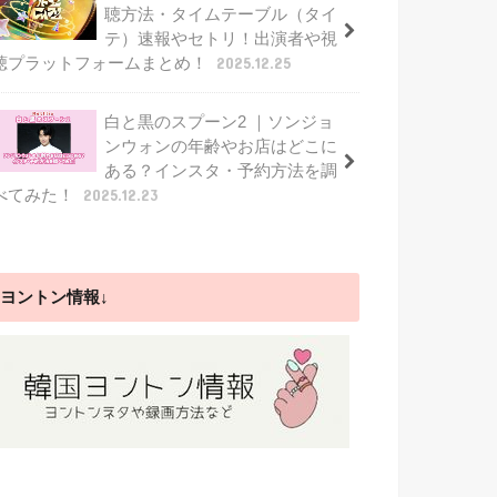
聴方法・タイムテーブル（タイ
テ）速報やセトリ！出演者や視
聴プラットフォームまとめ！
2025.12.25
白と黒のスプーン2 ｜ソンジョ
ンウォンの年齢やお店はどこに
ある？インスタ・予約方法を調
べてみた！
2025.12.23
ヨントン情報↓