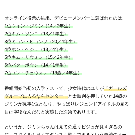
オンライン投票の結果、デビューメンバーに選ばれたのは、
1位ウォン・ジミン（14／2年生）
2位キム・ソンユ（13／1年生）
3位ミョン・ヒョンソ（20／4年生）
4位ホン・ヘジュ（18／4年生）
5位キム・リウォン（15／2年生）
6位パク・ボウン（14／1年生）
7位ユン・チェウォン（18歳／4年生）
番組開始当初の入学テストで、少女時代のユリが
「ガールズ
グループに入るならセンター」
と太鼓判を押していた14歳の
ジミンが見事1位となり、やっぱりレジェンドアイドルの見る
目は本物なんだなと実感した次第であります。
というか、ジミンちゃんは見ての通りビジュが良すぎるの
に、
スタイルも良くてダンスも歌もできるという奇跡のオー