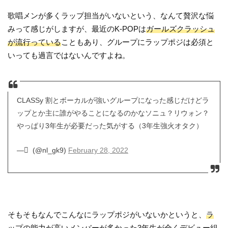
歌唱メンが多くラップ担当がいないという、なんて贅沢な悩
みって感じがしますが、最近のK-POPは
ガールズクラッシュ
が流行っている
こともあり、グループにラップポジは必須と
いっても過言ではないんですよね。
CLASSy 割とボーカルが強いグループになった感じだけどラ
ップとか主に誰がやることになるのかなソニュ？リウォン？
やっぱり3年生が必要だった気がする（3年生強火オタク）
— ْ (@nl_gk9)
February 28, 2022
そもそもなんでこんなにラップポジがいないかというと、
ラ
ップの能力が高いメンバーが多かった3年生が全くデビュー組