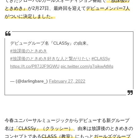
てきたグローバルガールズオーディション番組で
『放課後の
ときめき』
が2月27日、最終回を迎えて
デビューメンバー7人
がついに決定しました。
デビューグループ名『CLASSy』の由来。
#放課後のときめき
#放課後のときめき好きな人と繋がりたい
#CLASSy
https://t.co/P87JJF9GWU
pic.twitter.com/g7qikwAtMq
— (@darlingbare_)
February 27, 2022
今春ユニバーサルミュージックからデビューする新グループ
名は
「CLASSy」（クラッシー）
、由来は放課後のときめきの
コンセプトである
CLASS（教室）
にもっと
ガールズグループ