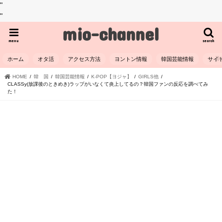
"
"
mio-channel
menu
search
ホーム
オタ活
アクセス方法
ヨントン情報
韓国芸能情報
サイ
HOME
韓 国
韓国芸能情報
K-POP【ヨジャ】
GIRLS他
CLASSy(放課後のときめき)ラップがいなくて炎上してるの？韓国ファンの反応を調べてみ
た！