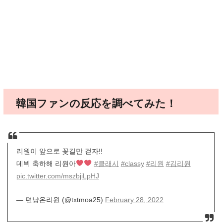
韓国ファンの反応を調べてみた！
리원이 앞으로 꽃길만 걷자!!
데뷔 축하해 리원아
#클래시
#classy
#리원
#김리원
pic.twitter.com/mszbjiLpHJ
— 텬냥온리원 (@txtmoa25)
February 28, 2022