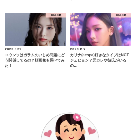
GIRLS他
GIRLS他
2022.5.21
2020.11.3
ユウンソはガラムのいじめ問題にど
カリナ(aespa)好きなタイプはNCT
う関係してるの？顔画像も調べてみ
ジェヒョン？元カレや彼氏がいる
た！
の…