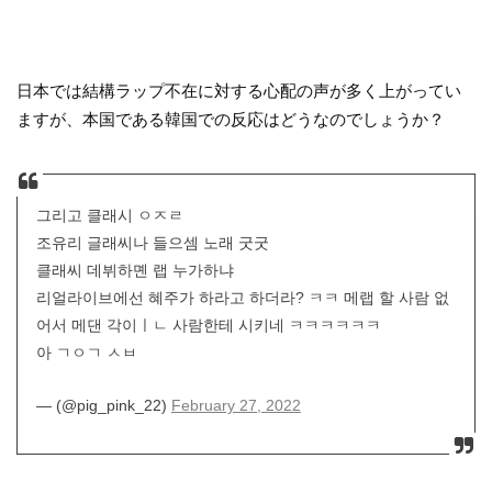
日本では結構ラップ不在に対する心配の声が多く上がってい
ますが、本国である韓国での反応はどうなのでしょうか？
그리고 클래시 ㅇㅈㄹ
조유리 글래씨나 들으셈 노래 굿굿
클래씨 데뷔하몐 랩 누가하냐
리얼라이브에선 혜주가 하라고 하더라? ㅋㅋ 메랩 할 사람 없
어서 메댄 각이ㅣㄴ 사람한테 시키네 ㅋㅋㅋㅋㅋㅋ
아 ㄱㅇㄱ ㅅㅂ
— (@pig_pink_22)
February 27, 2022