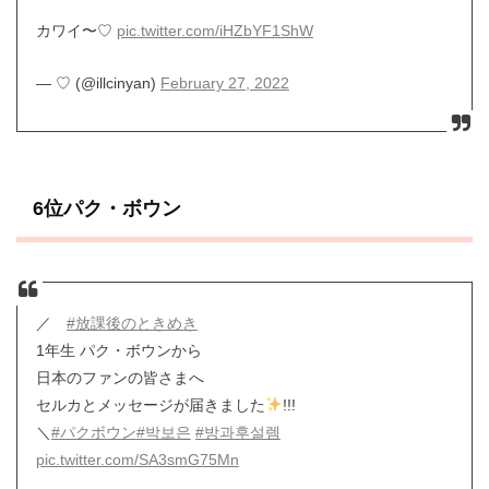
カワイ〜‍♡
pic.twitter.com/iHZbYF1ShW
— ♡ (@illcinyan)
February 27, 2022
6位パク・ボウン
／
#放課後のときめき
1年生 パク・ボウンから
日本のファンの皆さまへ
セルカとメッセージが届きました
!!!
＼
#パクボウン
#박보은
#방과후설렘
pic.twitter.com/SA3smG75Mn