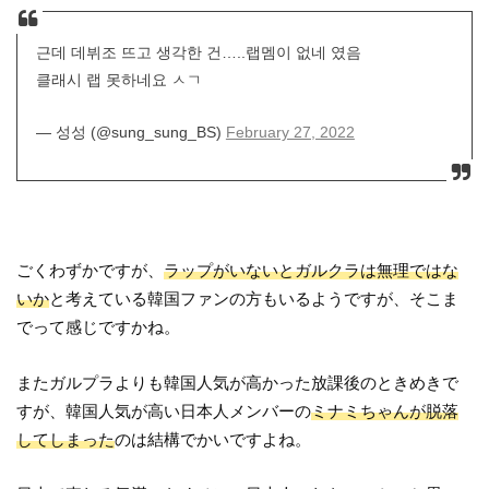
근데 데뷔조 뜨고 생각한 건…..랩멤이 없네 였음
클래시 랩 못하네요 ㅅㄱ
— 성성 (@sung_sung_BS)
February 27, 2022
ごくわずかですが、
ラップがいないとガルクラは無理ではな
いか
と考えている韓国ファンの方もいるようですが、そこま
でって感じですかね。
またガルプラよりも韓国人気が高かった放課後のときめきで
すが、韓国人気が高い日本人メンバーの
ミナミちゃんが脱落
してしまった
のは結構でかいですよね。