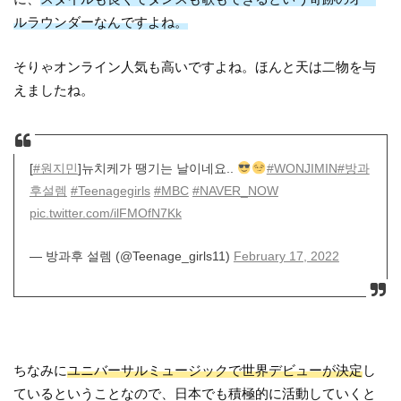
ルラウンダーなんですよね。
そりゃオンライン人気も高いですよね。ほんと天は二物を与
えましたね。
[
#원지민
]뉴치케가 땡기는 날이네요..
#WONJIMIN
#방과
후설렘
#Teenagegirls
#MBC
#NAVER_NOW
pic.twitter.com/ilFMOfN7Kk
— 방과후 설렘 (@Teenage_girls11)
February 17, 2022
ちなみに
ユニバーサルミュージックで世界デビューが決定
し
ているということなので、日本でも積極的に活動していくと