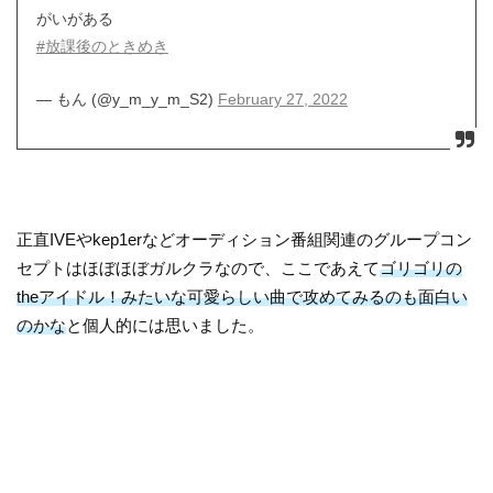
がいがある
#放課後のときめき
— もん (@y_m_y_m_S2)
February 27, 2022
正直IVEやkep1erなどオーディション番組関連のグループコン
セプトはほぼほぼガルクラなので、ここであえて
ゴリゴリの
theアイドル！みたいな可愛らしい曲で攻めてみるのも面白い
のかな
と個人的には思いました。