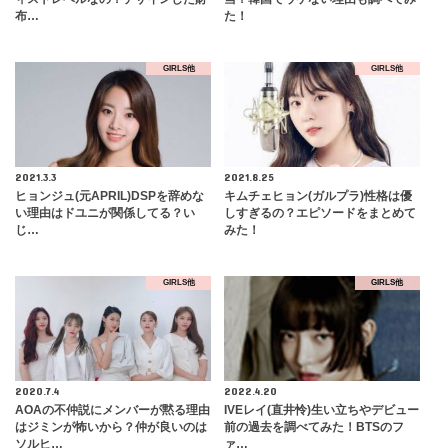
布…
た！
GIRLS他
GIRLS他
2021.3.3
2021.8.25
ヒョンジュ(元APRIL)DSPを辞めな
キムチェヒョン(ガルプラ)性格は優
い理由はドユニが関係してる？い
しすぎるの？エピソードをまとめて
じ…
みた！
GIRLS他
GIRLS他
2020.7.4
2022.4.20
AOAの不仲説にメンバーが黙る理由
IVEレイ(直井怜)生い立ちやデビュー
はジミンが怖いから？仲が良いのは
前の過去を調べてみた！BTSのフ
ソルヒ…
ァ…