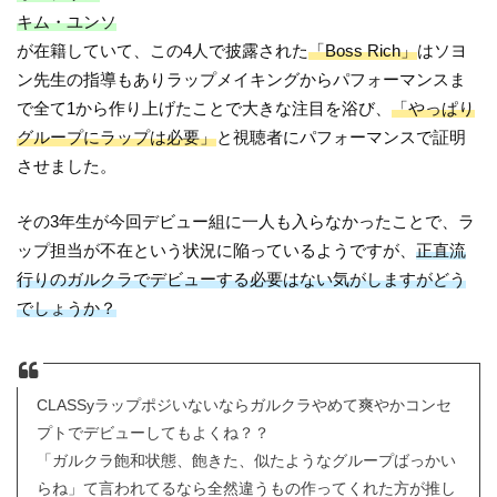
キム・ユンソ
が在籍していて、この4人で披露された
「Boss Rich」
はソヨ
ン先生の指導もありラップメイキングからパフォーマンスま
で全て1から作り上げたことで大きな注目を浴び、
「やっぱり
グループにラップは必要」
と視聴者にパフォーマンスで証明
させました。
その3年生が今回デビュー組に一人も入らなかったことで、ラ
ップ担当が不在という状況に陥っているようですが、
正直流
行りのガルクラでデビューする必要はない気がしますがどう
でしょうか？
CLASSyラップポジいないならガルクラやめて爽やかコンセ
プトでデビューしてもよくね？？
「ガルクラ飽和状態、飽きた、似たようなグループばっかい
らね」て言われてるなら全然違うもの作ってくれた方が推し