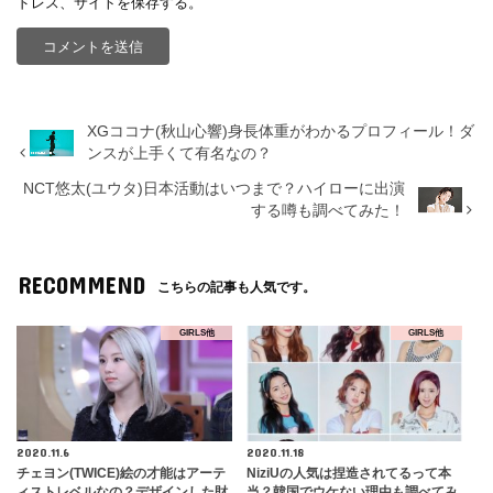
ドレス、サイトを保存する。
XGココナ(秋山心響)身長体重がわかるプロフィール！ダ
ンスが上手くて有名なの？
NCT悠太(ユウタ)日本活動はいつまで？ハイローに出演
する噂も調べてみた！
RECOMMEND
こちらの記事も人気です。
GIRLS他
GIRLS他
2020.11.6
2020.11.18
チェヨン(TWICE)絵の才能はアーテ
NiziUの人気は捏造されてるって本
ィストレベルなの？デザインした財
当？韓国でウケない理由も調べてみ