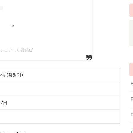
ius)がシェアした投稿
ギ(김정기)
月7日