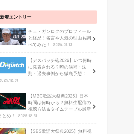
新着エントリー
チェ・ガンロクのプロフィール
と経歴！名言や人気の理由も調
べてみた！
2026.01.13
【デスパッチ砲2026】いつ何時
に発表される？噂の候補・法
則・過去事例から徹底予想！
2025.12.31
【MBC歌謡大祭典2025】日本
時間は何時から？無料生配信の
視聴方法＆タイムテーブル最新
まとめ！
2025.12.31
【SBS歌謡大祭典2025】無料視