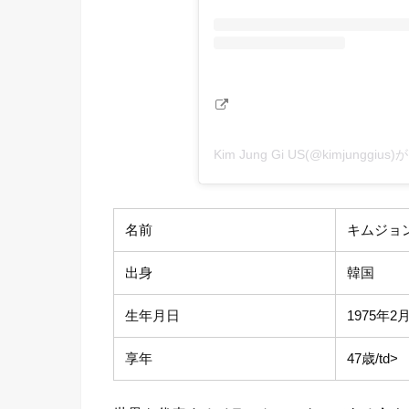
Kim Jung Gi US(@kimjungg
名前
キムジョン
出身
韓国
生年月日
1975年2
享年
47歳/td>