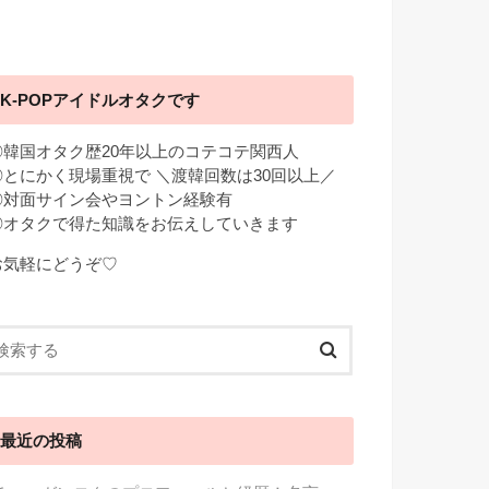
K-POPアイドルオタクです
◎韓国オタク歴20年以上のコテコテ関西人
◎とにかく現場重視で ＼渡韓回数は30回以上／
◎対面サイン会やヨントン経験有
◎オタクで得た知識をお伝えしていきます
お気軽にどうぞ♡
最近の投稿