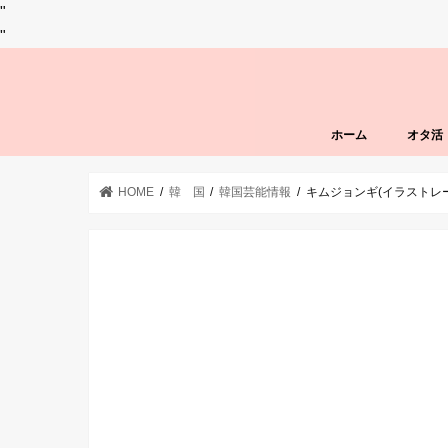
"
"
ホーム
オタ活
HOME
韓 国
韓国芸能情報
キムジョンギ(イラストレ