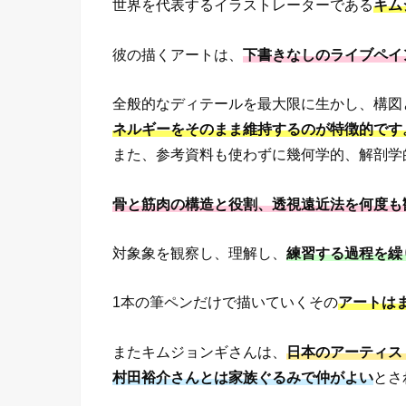
世界を代表するイラストレーターである
キム
彼の描くアートは、
下書きなしのライブペイ
全般的なディテールを最大限に生かし、構図
ネルギーをそのまま維持するのが特徴的です
また、参考資料も使わずに幾何学的、解剖学
骨と筋肉の構造と役割、透視遠近法を何度も
対象象を観察し、理解し、
練習する過程を繰
1本の筆ペンだけで描いていくその
アートは
またキムジョンギさんは、
日本のアーティス
村田裕介さんとは家族ぐるみで仲がよい
とさ