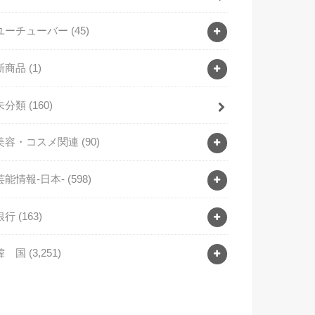
ユーチューバー
(45)
新商品
(1)
未分類
(160)
美容・コスメ関連
(90)
芸能情報-日本-
(598)
銀行
(163)
韓 国
(3,251)