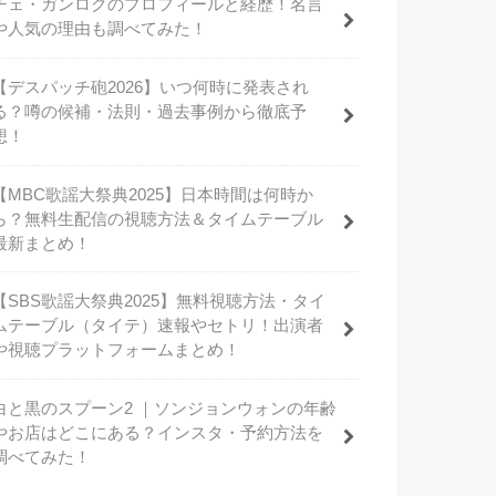
チェ・ガンロクのプロフィールと経歴！名言
や人気の理由も調べてみた！
【デスパッチ砲2026】いつ何時に発表され
る？噂の候補・法則・過去事例から徹底予
想！
【MBC歌謡大祭典2025】日本時間は何時か
ら？無料生配信の視聴方法＆タイムテーブル
最新まとめ！
【SBS歌謡大祭典2025】無料視聴方法・タイ
ムテーブル（タイテ）速報やセトリ！出演者
や視聴プラットフォームまとめ！
白と黒のスプーン2 ｜ソンジョンウォンの年齢
やお店はどこにある？インスタ・予約方法を
調べてみた！