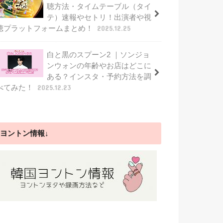
聴方法・タイムテーブル（タイ
テ）速報やセトリ！出演者や視
聴プラットフォームまとめ！
2025.12.25
白と黒のスプーン2 ｜ソンジョ
ンウォンの年齢やお店はどこに
ある？インスタ・予約方法を調
べてみた！
2025.12.23
ヨントン情報↓