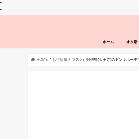
"
"
ホーム
オタ活
HOME
お得情報
マスクが阿倍野(天王寺)のドンキホー