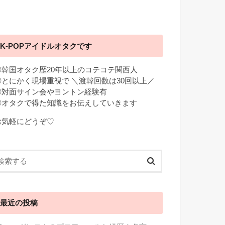
K-POPアイドルオタクです
◎韓国オタク歴20年以上のコテコテ関西人
◎とにかく現場重視で ＼渡韓回数は30回以上／
◎対面サイン会やヨントン経験有
◎オタクで得た知識をお伝えしていきます
お気軽にどうぞ♡
最近の投稿