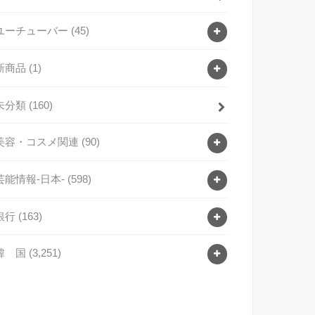
ユーチューバー
(45)
新商品
(1)
未分類
(160)
美容・コスメ関連
(90)
芸能情報-日本-
(598)
銀行
(163)
韓 国
(3,251)