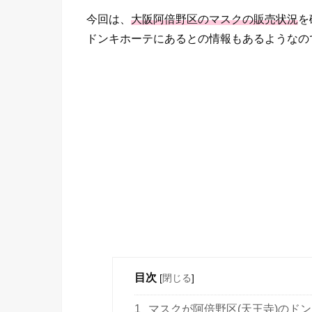
今回は、
大阪阿倍野区のマスクの販売状況
を
ドンキホーテにあるとの情報もあるようなの
目次
[
閉じる
]
1
マスクが阿倍野区(天王寺)のド