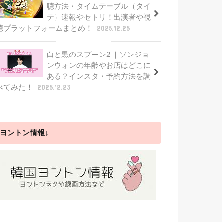
聴方法・タイムテーブル（タイ
テ）速報やセトリ！出演者や視
聴プラットフォームまとめ！
2025.12.25
白と黒のスプーン2 ｜ソンジョ
ンウォンの年齢やお店はどこに
ある？インスタ・予約方法を調
べてみた！
2025.12.23
ヨントン情報↓