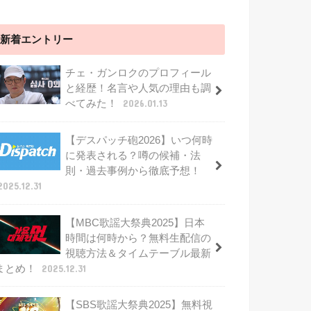
新着エントリー
チェ・ガンロクのプロフィール
と経歴！名言や人気の理由も調
べてみた！
2026.01.13
【デスパッチ砲2026】いつ何時
に発表される？噂の候補・法
則・過去事例から徹底予想！
2025.12.31
【MBC歌謡大祭典2025】日本
時間は何時から？無料生配信の
視聴方法＆タイムテーブル最新
まとめ！
2025.12.31
【SBS歌謡大祭典2025】無料視