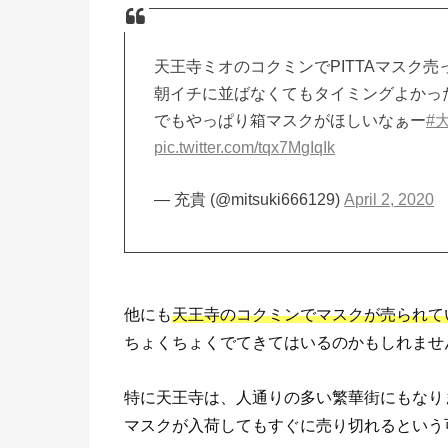
天王寺ミオのコクミンでPITTAマスク売
朝イチに並ばなくてもタイミングよかっ
でもやっぱり箱マスクがほしいなぁー
#
pic.twitter.com/tqx7MgIqIk
— 充貴 (@mitsuki666129)
April 2, 2020
他にも
天王寺のコクミンでマスクが売られて
ちょくちょくでてきてはいるのかもしれませ
特に天王寺は、人通りの多い繁華街にもなり
マスクが入荷してもすぐに売り切れるという