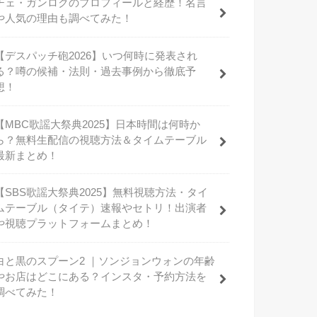
チェ・ガンロクのプロフィールと経歴！名言
や人気の理由も調べてみた！
【デスパッチ砲2026】いつ何時に発表され
る？噂の候補・法則・過去事例から徹底予
想！
【MBC歌謡大祭典2025】日本時間は何時か
ら？無料生配信の視聴方法＆タイムテーブル
最新まとめ！
【SBS歌謡大祭典2025】無料視聴方法・タイ
ムテーブル（タイテ）速報やセトリ！出演者
や視聴プラットフォームまとめ！
白と黒のスプーン2 ｜ソンジョンウォンの年齢
やお店はどこにある？インスタ・予約方法を
調べてみた！