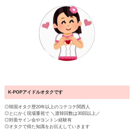
K-POPアイドルオタクです
◎韓国オタク歴20年以上のコテコテ関西人
◎とにかく現場重視で ＼渡韓回数は30回以上／
◎対面サイン会やヨントン経験有
◎オタクで得た知識をお伝えしていきます