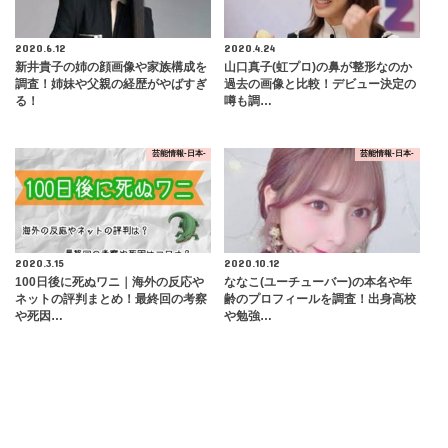
2020.6.12
2020.4.24
新井貴子の姉の顔画像や家族構成を
山口真子(虹プロ)の鼻が整形なのか
調査！姉妹や父親の経歴がやばすぎ
過去の画像と比較！デビュー決定の
る！
噂も調…
芸能情報-日本-
芸能情報-日本-
2020.3.15
2020.10.12
100日後に死ぬワニ｜海外の反応や
ななこ(ユーチューバー)の本名や年
ネットの評判まとめ！最終回の考察
齢のプロフィールを調査！出身高校
や死因…
や勉強…