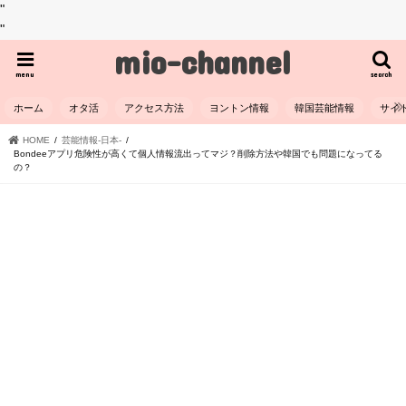
"
"
mio-channel
menu
search
ホーム
オタ活
アクセス方法
ヨントン情報
韓国芸能情報
サイ
HOME
芸能情報-日本-
Bondeeアプリ危険性が高くて個人情報流出ってマジ？削除方法や韓国でも問題になってる
の？