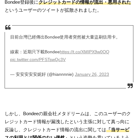
Bondee登録後に
クレジットカードの情報が流出・悪用された
というユーザーのツイートが拡散されました。
目前台灣已經傳出Bondee使用者突然被大量盜刷信用卡。
線索：近期只下載Bondee
https://t.co/XMIPX9w0OQ
pic.twitter.com/PFSTswQc3V
— 安安安安安妮好 (@hiannnnie)
January 26, 2023
しかし、Bondeeの親会社メタドリームは、このユーザーのク
レジットカード情報が漏洩したという主張に対して真っ向に
反論し、クレジットカード情報の流出に関しては
「当サービ
スの利用とは関係のない偶然」
という姿勢を貫いているよう