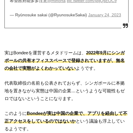
希望政府能多多注意
@minorta
pic.twitter.com/4tijQsEOC9
— Ryūnosuke sakai (@RyunosukeSakai)
January 24, 2023
実はBondeeを運営するメタドリームは、
2022年9月にシンガ
ポールの共有オフィススペースで登録されていますが、無名
の会社で実態がよくわかっていない
ようです。
代表取締役の名前も公表されておらず、シンガポールに本拠
地を置きながら実態は中国の企業…というような可能性もゼ
ロではないということになります。
このように
Bondeeが実は中国の企業で、アプリを経由して不
正アクセスをしているのではないか
という議論も浮上してい
るようです。