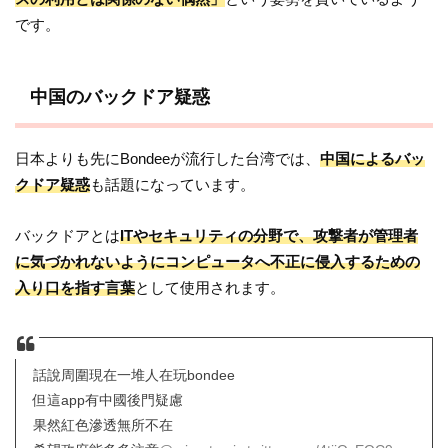
です。
中国のバックドア疑惑
日本よりも先にBondeeが流行した台湾では、
中国によるバッ
クドア疑惑
も話題になっています。
バックドアとは
ITやセキュリティの分野で、攻撃者が管理者
に気づかれないようにコンピュータへ不正に侵入するための
入り口を指す言葉
として使用されます。
話說周圍現在一堆人在玩bondee
但這app有中國後門疑慮
果然紅色滲透無所不在