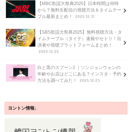
【MBC歌謡大祭典2025】日本時間は何時
から？無料生配信の視聴方法＆タイムテー
ブル最新まとめ！
2025.12.31
【SBS歌謡大祭典2025】無料視聴方法・タ
イムテーブル（タイテ）速報やセトリ！出
演者や視聴プラットフォームまとめ！
2025.12.25
白と黒のスプーン2 ｜ソンジョンウォンの
年齢やお店はどこにある？インスタ・予約
方法を調べてみた！
2025.12.23
ヨントン情報↓