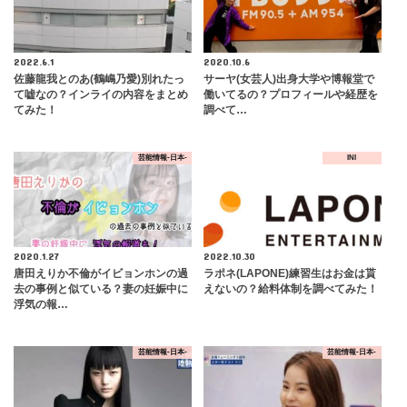
2022.6.1
2020.10.6
佐藤龍我とのあ(鶴嶋乃愛)別れたっ
サーヤ(女芸人)出身大学や博報堂で
て嘘なの？インライの内容をまとめ
働いてるの？プロフィールや経歴を
てみた！
調べて…
芸能情報-日本-
INI
2020.1.27
2022.10.30
唐田えりか不倫がイビョンホンの過
ラポネ(LAPONE)練習生はお金は貰
去の事例と似ている？妻の妊娠中に
えないの？給料体制を調べてみた！
浮気の報…
芸能情報-日本-
芸能情報-日本-