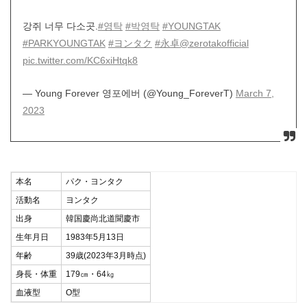
강쥐 너무 다소곳.
#영탁
#박영탁
#YOUNGTAK
#PARKYOUNGTAK
#ヨンタク
#永卓
@zerotakofficial
pic.twitter.com/KC6xiHtqk8
— Young Forever 영포에버 (@Young_ForeverT)
March 7,
2023
本名
パク・ヨンタク
活動名
ヨンタク
出身
韓国慶尚北道聞慶市
生年月日
1983年5月13日
年齢
39歳(2023年3月時点)
身長・体重
179㎝・64㎏
血液型
O型