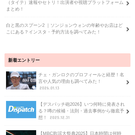
（タイテ）速報やセトリ！出演者や視聴プラットフォーム
まとめ！
白と黒のスプーン2 ｜ソンジョンウォンの年齢やお店はど
こにある？インスタ・予約方法を調べてみた！
新着エントリー
チェ・ガンロクのプロフィールと経歴！名
言や人気の理由も調べてみた！
2026.01.13
【デスパッチ砲2026】いつ何時に発表され
る？噂の候補・法則・過去事例から徹底予
想！
2025.12.31
【MBC歌謡大祭典2025】日本時間は何時