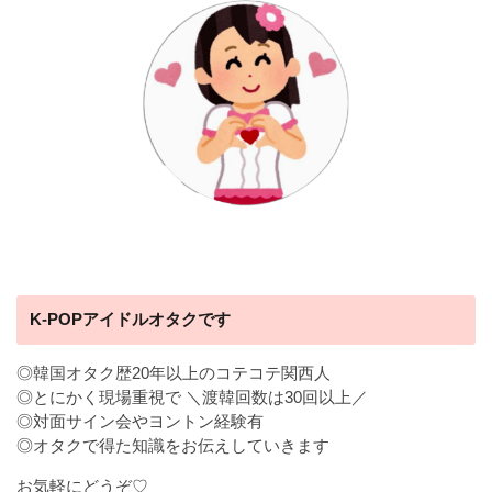
K-POPアイドルオタクです
◎韓国オタク歴20年以上のコテコテ関西人
◎とにかく現場重視で ＼渡韓回数は30回以上／
◎対面サイン会やヨントン経験有
◎オタクで得た知識をお伝えしていきます
お気軽にどうぞ♡