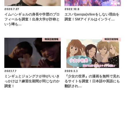
2020.7.27
2022.10.8
イムハンギョルの身長や学歴のプロ
エスパ(aespa)vliveをしない理由を
フィールを調査！出身大学が詐称と
調査！SMアイドルはインライ…
いう噂も…
韓国芸能情報
韓国芸能情報
2023.7.7
2020.5.3
ミンギュとジョングクが仲がいいき
『少女の世界』の漫画を無料で見れ
っかけは？練習生期間が同じなのか
るサイトを調査！日本語や英語にも
調査！
翻訳され…