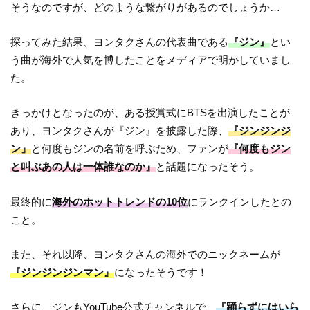
そうなのですが、どのような繋がりがあるのでしょうか…
探ってみた結果、ヨンタクさんの代表曲である
『ジン』
とい
う曲が海外で人気を博したことをメディアで明かしていまし
た。
きっかけとなったのが、ある授賞式にBTSを出演したことが
あり、ヨンタクさんが『ジン』を披露した際、
『ジンジンジ
ン』
と何度もジンの名前を呼ぶため、ファンが
『何度もジン
と叫ぶあの人は一体誰なのか』
と話題になったそう。
最終的に
海外のホットトレンドの10位
にランクインしたとの
こと。
また、それ以降、ヨンタクさんの海外でのニックネームが
『ジンジンジンマン』
になったそうです！
さらに、ジンもYouTube公式チャンネルで、
『踊らずにはいら