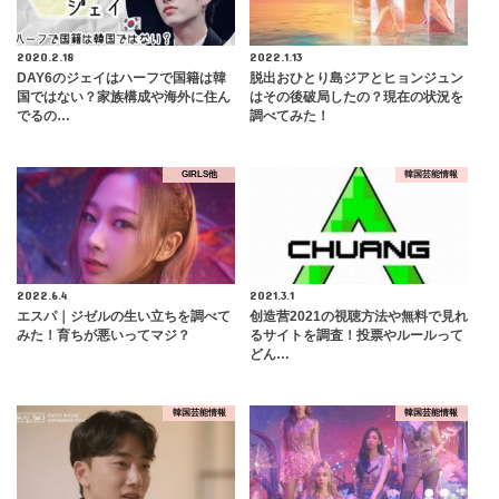
2020.2.18
2022.1.13
DAY6のジェイはハーフで国籍は韓
脱出おひとり島ジアとヒョンジュン
国ではない？家族構成や海外に住ん
はその後破局したの？現在の状況を
でるの…
調べてみた！
GIRLS他
韓国芸能情報
2022.6.4
2021.3.1
エスパ｜ジゼルの生い立ちを調べて
创造营2021の視聴方法や無料で見れ
みた！育ちが悪いってマジ？
るサイトを調査！投票やルールって
どん…
韓国芸能情報
韓国芸能情報