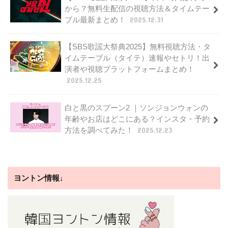
から？無料生配信の視聴方法＆タイムテー
ブル最新まとめ！
2025.12.31
【SBS歌謡大祭典2025】無料視聴方法・タ
イムテーブル（タイテ）速報やセトリ！出
演者や視聴プラットフォームまとめ！
2025.12.25
白と黒のスプーン2 ｜ソンジョンウォンの
年齢やお店はどこにある？インスタ・予約
方法を調べてみた！
2025.12.23
ヨントン情報↓