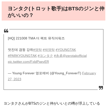
ヨンタク(トロット歌手)はBTSのジンと仲
がいいの？
[HQ] 221008 TMA 더 팩트 뮤직어워즈
멋진데 겸둥 강쥐
#영탁
#박영탁
#YOUNGTAK
#PARKYOUNGTAK
#ヨンタク
#永卓
@zerotakofficial
pic.twitter.com/FxldPqevER
— Young Forever 영포에버 (@Young_ForeverT)
February
27, 2023
ヨンタクさんがBTSのジンと仲がいいとの噂が浮上している