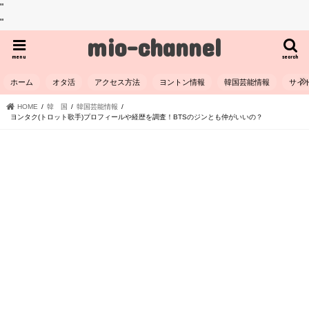
"
"
mio-channel
menu
search
ホーム
オタ活
アクセス方法
ヨントン情報
韓国芸能情報
サイ
HOME
韓 国
韓国芸能情報
ヨンタク(トロット歌手)プロフィールや経歴を調査！BTSのジンとも仲がいいの？