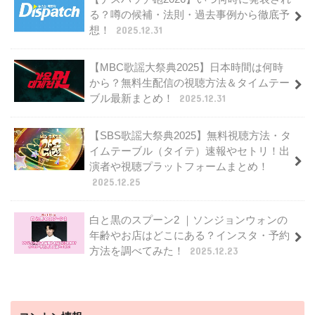
る？噂の候補・法則・過去事例から徹底予
想！
2025.12.31
【MBC歌謡大祭典2025】日本時間は何時
から？無料生配信の視聴方法＆タイムテー
ブル最新まとめ！
2025.12.31
【SBS歌謡大祭典2025】無料視聴方法・タ
イムテーブル（タイテ）速報やセトリ！出
演者や視聴プラットフォームまとめ！
2025.12.25
白と黒のスプーン2 ｜ソンジョンウォンの
年齢やお店はどこにある？インスタ・予約
方法を調べてみた！
2025.12.23