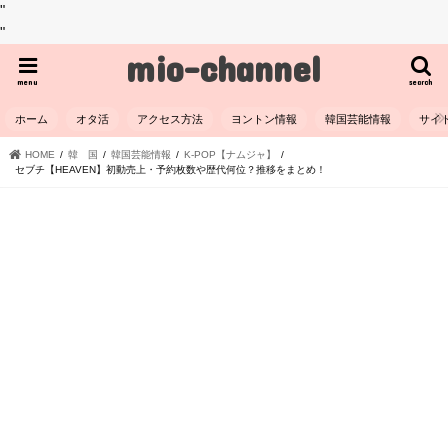
"
"
mio-channel
menu
search
ホーム
オタ活
アクセス方法
ヨントン情報
韓国芸能情報
サイ
HOME
韓 国
韓国芸能情報
K-POP【ナムジャ】
セブチ【HEAVEN】初動売上・予約枚数や歴代何位？推移をまとめ！