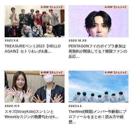
K-POP【ナムジャ】
K-POP【ナムジャ】
2023.9.8
2022.12.20
TREASUREペンミ2023【HELLO
PENTAGONフイのボイプラ参加は
AGAIN】セトリ&レポ&座…
再契約が関係してる？韓国ファンの
反応…
K-POP【ナムジャ】
K-POP【ナムジャ】
2022.11.9
2023.4.6
スキズ(StrayKids)スンミンと
TheWind(韓国)メンバー年齢順にプ
Weeeklyスジンの熱愛匂わせ6…
ロフィールをまとめ！読み方や経
歴…