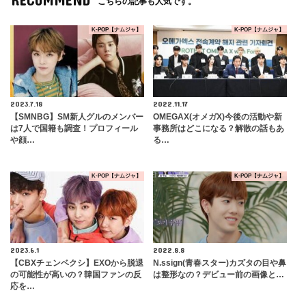
こちらの記事も人気です。
K-POP【ナムジャ】
K-POP【ナムジャ】
2023.7.18
2022.11.17
【SMNBG】SM新人グルのメンバー
OMEGAX(オメガX)今後の活動や新
は7人で国籍も調査！プロフィール
事務所はどこになる？解散の話もあ
や顔…
る…
K-POP【ナムジャ】
K-POP【ナムジャ】
2023.6.1
2022.8.8
【CBXチェンベクシ】EXOから脱退
N.ssign(青春スター)カズタの目や鼻
の可能性が高いの？韓国ファンの反
は整形なの？デビュー前の画像と…
応を…