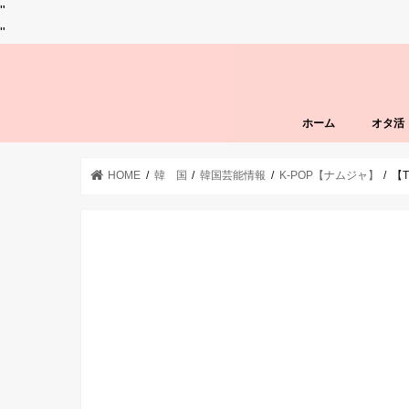
"
"
ホーム
オタ活
HOME
韓 国
韓国芸能情報
K-POP【ナムジャ】
【