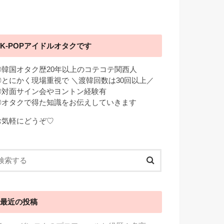
K-POPアイドルオタクです
◎韓国オタク歴20年以上のコテコテ関西人
◎とにかく現場重視で ＼渡韓回数は30回以上／
◎対面サイン会やヨントン経験有
◎オタクで得た知識をお伝えしていきます
お気軽にどうぞ♡
最近の投稿