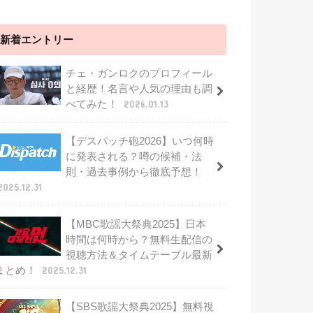
新着エントリー
チェ・ガンロクのプロフィール
と経歴！名言や人気の理由も調
べてみた！
2026.01.13
【デスパッチ砲2026】いつ何時
に発表される？噂の候補・法
則・過去事例から徹底予想！
2025.12.31
【MBC歌謡大祭典2025】日本
時間は何時から？無料生配信の
視聴方法＆タイムテーブル最新
まとめ！
2025.12.31
【SBS歌謡大祭典2025】無料視