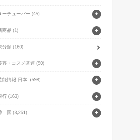
ユーチューバー
(45)
新商品
(1)
未分類
(160)
美容・コスメ関連
(90)
芸能情報-日本-
(598)
銀行
(163)
韓 国
(3,251)