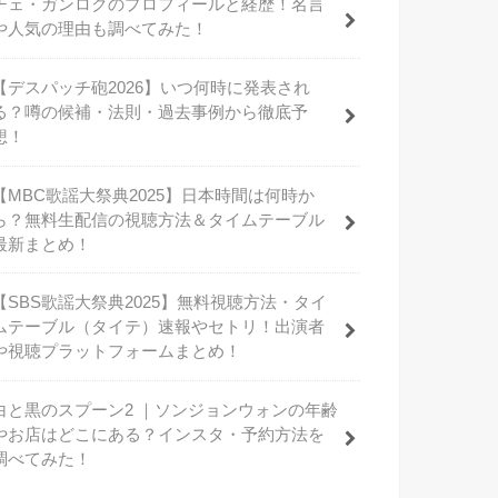
チェ・ガンロクのプロフィールと経歴！名言
や人気の理由も調べてみた！
【デスパッチ砲2026】いつ何時に発表され
る？噂の候補・法則・過去事例から徹底予
想！
【MBC歌謡大祭典2025】日本時間は何時か
ら？無料生配信の視聴方法＆タイムテーブル
最新まとめ！
【SBS歌謡大祭典2025】無料視聴方法・タイ
ムテーブル（タイテ）速報やセトリ！出演者
や視聴プラットフォームまとめ！
白と黒のスプーン2 ｜ソンジョンウォンの年齢
やお店はどこにある？インスタ・予約方法を
調べてみた！