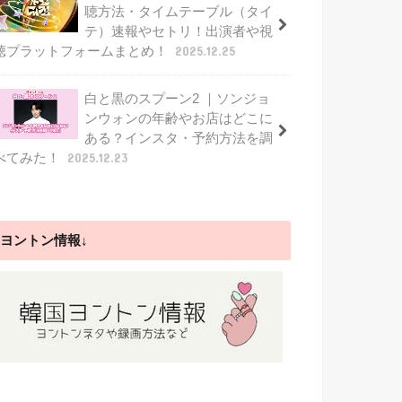
聴方法・タイムテーブル（タイ
テ）速報やセトリ！出演者や視
聴プラットフォームまとめ！
2025.12.25
白と黒のスプーン2 ｜ソンジョ
ンウォンの年齢やお店はどこに
ある？インスタ・予約方法を調
べてみた！
2025.12.23
ヨントン情報↓