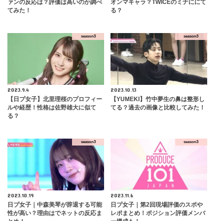
ァンの反応は？評価は高いのか調べ
オンマキャラ？TWICEのミナににて
てみた！
る？
season3
season3
2023.9.4
2023.10.13
【日プ女子】北里理桜のプロフィー
【YUMEKI】竹中夢生の鼻は整形し
ルや経歴！性格は佐野雄大に似て
てる？過去の画像と比較してみた！
る？
season3
season3
2023.10.19
2023.11.6
日プ女子｜中森美琴が辞退する可能
日プ女子｜第2回現場評価のスポや
性が高い？理由はでネットの反応ま
レポまとめ！ポジション評価メンバ