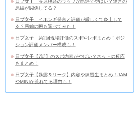
日プ女子｜笠原桃奈のラップが酷評でやばい？運営の
悪編が関係してる？
日プ女子｜イホンギ発言と評価が厳しくて炎上して
る？悪編の噂も調べてみた！
日プ女子｜第2回現場評価のスポやレポまとめ！ポジ
ション評価メンバー構成も！
日プ女子【7話】のスポ内容がやばい？ネットの反応
もまとめ！
日プ女子【暴露＆リーク】内容や練習生まとめ！JAM
やMINIが荒れてる理由も！