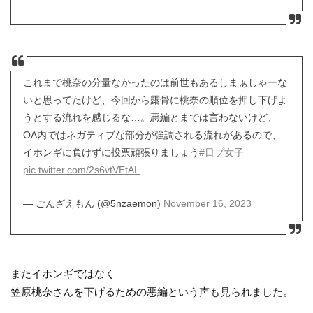
これまで桃奈の分量なかったのは前世もあるしまぁしゃーな
いと思ってたけど、今回から露骨に桃奈の順位を押し下げよ
うとする流れを感じるな…。悪編とまでは言わないけど、
OA内ではネガティブな部分が強調される流れがあるので、
イホンギに負けずに投票頑張りましょう
#日プ女子
pic.twitter.com/2s6vtVEtAL
— ごんざえもん (@5nzaemon)
November 16, 2023
またイホンギではなく
笠原桃奈さんを下げるための悪編という声も見られました。