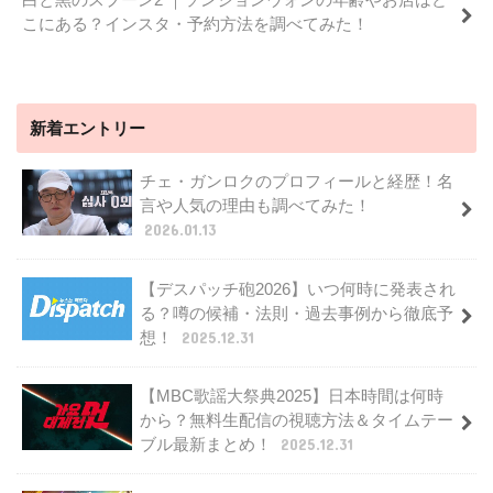
こにある？インスタ・予約方法を調べてみた！
新着エントリー
チェ・ガンロクのプロフィールと経歴！名
言や人気の理由も調べてみた！
2026.01.13
【デスパッチ砲2026】いつ何時に発表され
る？噂の候補・法則・過去事例から徹底予
想！
2025.12.31
【MBC歌謡大祭典2025】日本時間は何時
から？無料生配信の視聴方法＆タイムテー
ブル最新まとめ！
2025.12.31