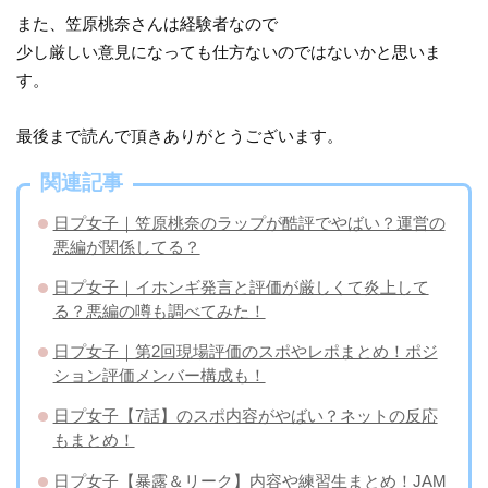
また、笠原桃奈さんは経験者なので
少し厳しい意見になっても仕方ないのではないかと思いま
す。
最後まで読んで頂きありがとうございます。
関連記事
日プ女子｜笠原桃奈のラップが酷評でやばい？運営の
悪編が関係してる？
日プ女子｜イホンギ発言と評価が厳しくて炎上して
る？悪編の噂も調べてみた！
日プ女子｜第2回現場評価のスポやレポまとめ！ポジ
ション評価メンバー構成も！
日プ女子【7話】のスポ内容がやばい？ネットの反応
もまとめ！
日プ女子【暴露＆リーク】内容や練習生まとめ！JAM