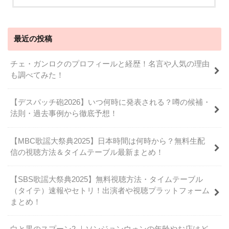
最近の投稿
チェ・ガンロクのプロフィールと経歴！名言や人気の理由
も調べてみた！
【デスパッチ砲2026】いつ何時に発表される？噂の候補・
法則・過去事例から徹底予想！
【MBC歌謡大祭典2025】日本時間は何時から？無料生配
信の視聴方法＆タイムテーブル最新まとめ！
【SBS歌謡大祭典2025】無料視聴方法・タイムテーブル
（タイテ）速報やセトリ！出演者や視聴プラットフォーム
まとめ！
白と黒のスプーン2 ｜ソンジョンウォンの年齢やお店はど