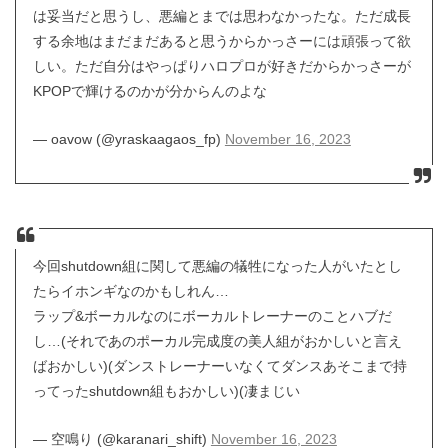
は妥当だと思うし、悪編とまでは思わなかったな。ただ成長
する余地はまだまだあると思うからかっさーには頑張って欲
しい。ただ自分はやっぱりハロプロが好きだからかっさーが
KPOPで輝けるのかが分からんのよな
— oavow (@yraskaagaos_fp)
November 16, 2023
今回shutdown組に関して悪編の犠牲になった人がいたとし
たらイホンギなのかもしれん…
ラップ&ボーカルなのにボーカルトレーナーのことハブだ
し…(それであのポーカル完成度の美人組がおかしいと言え
ばおかしい)(ダンストレーナーいなくてダンスあそこまで持
ってったshutdown組もおかしい)(凄まじい
— 空鳴り (@karanari_shift)
November 16, 2023