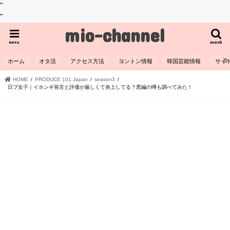
"
"
mio-channel
menu
search
ホーム
オタ活
アクセス方法
ヨントン情報
韓国芸能情報
サイ
HOME
PRODUCE 101 Japan
season3
日プ女子｜イホンギ発言と評価が厳しくて炎上してる？悪編の噂も調べてみた！