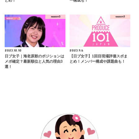
とめ！
ー構成も！
season3
season3
2023.10.10
2023.9.6
日プ女子｜海老原鼓のポジションは
【日プ女子】1回目現場評価スポま
メボ確定？最新順位と人気の理由3
とめ！メンバー構成や課題曲も！
選！