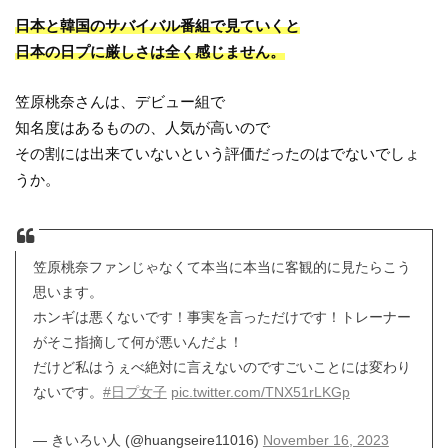
日本と韓国のサバイバル番組で見ていくと
日本の日プに厳しさは全く感じません。
笠原桃奈さんは、デビュー組で
知名度はあるものの、人気が高いので
その割には出来ていないという評価だったのはでないでしょ
うか。
笠原桃奈ファンじゃなくて本当に本当に客観的に見たらこう
思います。
ホンギは悪くないです！事実を言っただけです！トレーナー
がそこ指摘して何が悪いんだよ！
だけど私はうぇべ絶対に言えないのですごいことには変わり
ないです。
#日プ女子
pic.twitter.com/TNX51rLKGp
— きいろい人 (@huangseire11016)
November 16, 2023