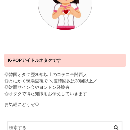
K-POPアイドルオタクです
◎韓国オタク歴20年以上のコテコテ関西人
◎とにかく現場重視で ＼渡韓回数は30回以上／
◎対面サイン会やヨントン経験有
◎オタクで得た知識をお伝えしていきます
お気軽にどうぞ♡