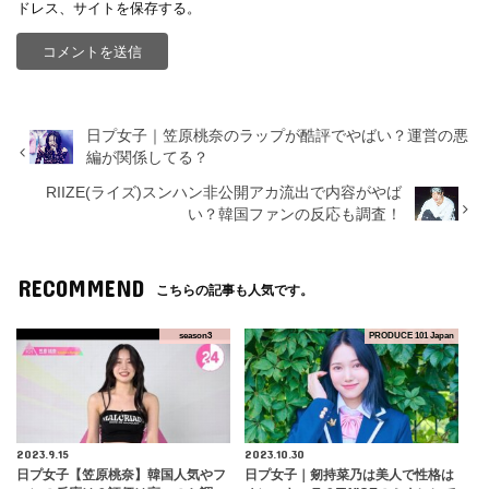
ドレス、サイトを保存する。
日プ女子｜笠原桃奈のラップが酷評でやばい？運営の悪
編が関係してる？
RIIZE(ライズ)スンハン非公開アカ流出で内容がやば
い？韓国ファンの反応も調査！
RECOMMEND
こちらの記事も人気です。
season3
PRODUCE 101 Japan
2023.9.15
2023.10.30
日プ女子【笠原桃奈】韓国人気やフ
日プ女子｜剱持菜乃は美人で性格は