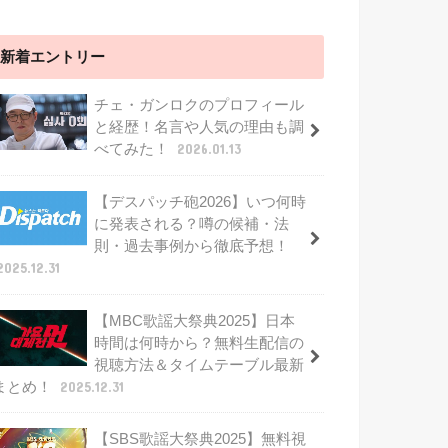
新着エントリー
チェ・ガンロクのプロフィール
と経歴！名言や人気の理由も調
べてみた！
2026.01.13
【デスパッチ砲2026】いつ何時
に発表される？噂の候補・法
則・過去事例から徹底予想！
2025.12.31
【MBC歌謡大祭典2025】日本
時間は何時から？無料生配信の
視聴方法＆タイムテーブル最新
まとめ！
2025.12.31
【SBS歌謡大祭典2025】無料視