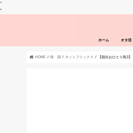
"
"
ホーム
オタ活
HOME
韓 国
ネットフリックス
【脱出おひとり島3