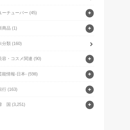
ユーチューバー
(45)
新商品
(1)
未分類
(160)
美容・コスメ関連
(90)
芸能情報-日本-
(598)
銀行
(163)
韓 国
(3,251)