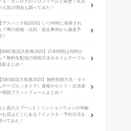
チェ・ガンロクのプロフィールと経歴！名言
や人気の理由も調べてみた！
【デスパッチ砲2026】いつ何時に発表され
る？噂の候補・法則・過去事例から徹底予
想！
【MBC歌謡大祭典2025】日本時間は何時か
ら？無料生配信の視聴方法＆タイムテーブル
最新まとめ！
【SBS歌謡大祭典2025】無料視聴方法・タイ
ムテーブル（タイテ）速報やセトリ！出演者
や視聴プラットフォームまとめ！
白と黒のスプーン2 ｜ソンジョンウォンの年齢
やお店はどこにある？インスタ・予約方法を
調べてみた！