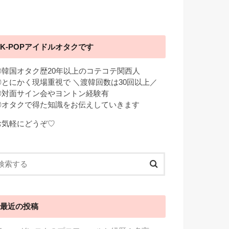
K-POPアイドルオタクです
◎韓国オタク歴20年以上のコテコテ関西人
◎とにかく現場重視で ＼渡韓回数は30回以上／
◎対面サイン会やヨントン経験有
◎オタクで得た知識をお伝えしていきます
お気軽にどうぞ♡
最近の投稿