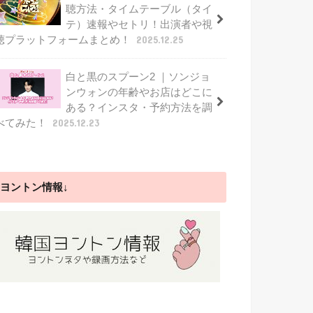
聴方法・タイムテーブル（タイ
テ）速報やセトリ！出演者や視
聴プラットフォームまとめ！
2025.12.25
白と黒のスプーン2 ｜ソンジョ
ンウォンの年齢やお店はどこに
ある？インスタ・予約方法を調
べてみた！
2025.12.23
ヨントン情報↓