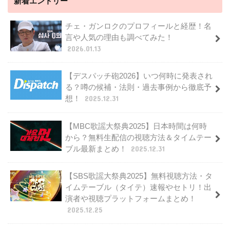
新着エントリー
チェ・ガンロクのプロフィールと経歴！名
言や人気の理由も調べてみた！
2026.01.13
【デスパッチ砲2026】いつ何時に発表され
る？噂の候補・法則・過去事例から徹底予
想！
2025.12.31
【MBC歌謡大祭典2025】日本時間は何時
から？無料生配信の視聴方法＆タイムテー
ブル最新まとめ！
2025.12.31
【SBS歌謡大祭典2025】無料視聴方法・タ
イムテーブル（タイテ）速報やセトリ！出
演者や視聴プラットフォームまとめ！
2025.12.25