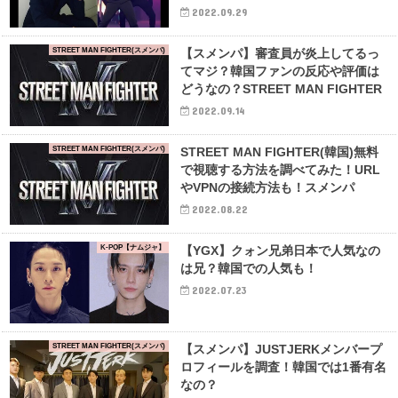
2022.09.29
STREET MAN FIGHTER(スメンパ)
【スメンパ】審査員が炎上してるっ
てマジ？韓国ファンの反応や評価は
どうなの？STREET MAN FIGHTER
2022.09.14
STREET MAN FIGHTER(スメンパ)
STREET MAN FIGHTER(韓国)無料
で視聴する方法を調べてみた！URL
やVPNの接続方法も！スメンパ
2022.08.22
K-POP【ナムジャ】
【YGX】クォン兄弟日本で人気なの
は兄？韓国での人気も！
2022.07.23
STREET MAN FIGHTER(スメンパ)
【スメンパ】JUSTJERKメンバープ
ロフィールを調査！韓国では1番有名
なの？