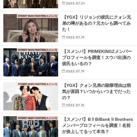
2022.07.21
STREET MAN FIGHTER(スメンパ)
【YGX】リジョンの彼氏にクォン兄
弟の噂があるの？元カレも調べてみ
た！
2022.07.19
STREET MAN FIGHTER(スメンパ)
【スメンパ】PRIMEKINGZメンバー
プロフィールを調査！スウパ出演の
彼氏もいるの？
2022.07.19
STREET MAN FIGHTER(スメンパ)
【YGX】クォン兄弟の除隊理由は病
気が原因？いつからいつまでだった
の？
2022.07.15
STREET MAN FIGHTER(スメンパ)
【スメンパ】BⅡB/Bank ll Brothers
メンバープロフィールを調査！名前
が炎上してるって本当？