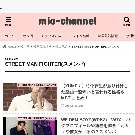
"
"
mio-channel
menu
search
ホーム
オタ活
アクセス方法
ヨントン情報
韓国芸能情報
サイ
HOME
韓 国
韓国芸能情報
韓☆番組
STREET MAN FIGHTER(スメンパ)
STREET MAN FIGHTER(スメンパ)
STREET MAN FIGHTER(スメンパ)
【YUMEKI】竹中夢生が振り付けし
た楽曲一覧怖いと言われる性格や
MBTIまとめ！
2023.10.20
STREET MAN FIGHTER(スメンパ)
WE DEM BOYZ(WDBZ)｜VATA・バ
タプロフィールや経歴を調査！元カ
ノや彼女がいるの？スメンパ