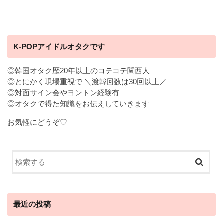
K-POPアイドルオタクです
◎韓国オタク歴20年以上のコテコテ関西人
◎とにかく現場重視で ＼渡韓回数は30回以上／
◎対面サイン会やヨントン経験有
◎オタクで得た知識をお伝えしていきます
お気軽にどうぞ♡
最近の投稿