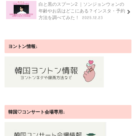
白と黒のスプーン2 ｜ソンジョンウォンの
年齢やお店はどこにある？インスタ・予約
方法を調べてみた！
2025.12.23
ヨントン情報↓
韓国♡コンサート会場専用↓