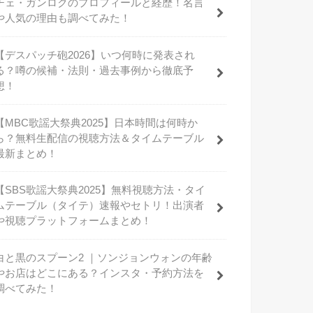
チェ・ガンロクのプロフィールと経歴！名言
や人気の理由も調べてみた！
【デスパッチ砲2026】いつ何時に発表され
る？噂の候補・法則・過去事例から徹底予
想！
【MBC歌謡大祭典2025】日本時間は何時か
ら？無料生配信の視聴方法＆タイムテーブル
最新まとめ！
【SBS歌謡大祭典2025】無料視聴方法・タイ
ムテーブル（タイテ）速報やセトリ！出演者
や視聴プラットフォームまとめ！
白と黒のスプーン2 ｜ソンジョンウォンの年齢
やお店はどこにある？インスタ・予約方法を
調べてみた！