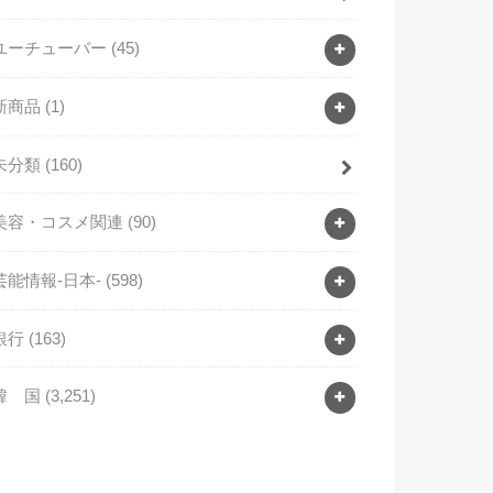
ユーチューバー
(45)
新商品
(1)
未分類
(160)
美容・コスメ関連
(90)
芸能情報-日本-
(598)
銀行
(163)
韓 国
(3,251)