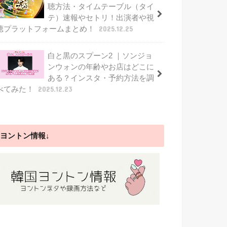
聴方法・タイムテーブル（タイ
テ）速報やセトリ！出演者や視
聴プラットフォームまとめ！
2025.12.25
白と黒のスプーン2 ｜ソンジョ
ンウォンの年齢やお店はどこに
ある？インスタ・予約方法を調
べてみた！
2025.12.23
ヨントン情報↓