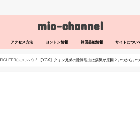
mio-channel
アクセス方法
ヨントン情報
韓国芸能情報
サイトについ
 FIGHTER(スメンパ)
【YGX】クォン兄弟の除隊理由は病気が原因？いつからい