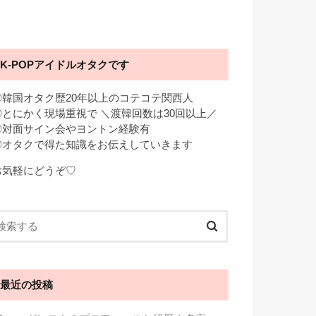
K-POPアイドルオタクです
◎韓国オタク歴20年以上のコテコテ関西人
◎とにかく現場重視で ＼渡韓回数は30回以上／
◎対面サイン会やヨントン経験有
◎オタクで得た知識をお伝えしていきます
お気軽にどうぞ♡
最近の投稿