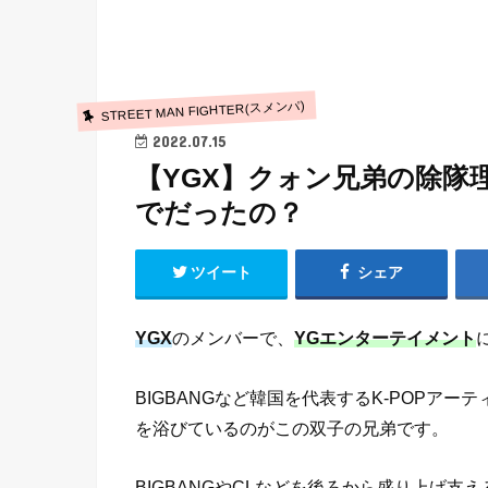
STREET MAN FIGHTER(スメンパ)
2022.07.15
【YGX】クォン兄弟の除隊
でだったの？
ツイート
シェア
YGX
のメンバーで、
YGエンターテイメント
BIGBANGなど韓国を代表するK-POPア
を浴びているのがこの双子の兄弟です。
BIGBANGやCLなどを後ろから盛り上げ支え