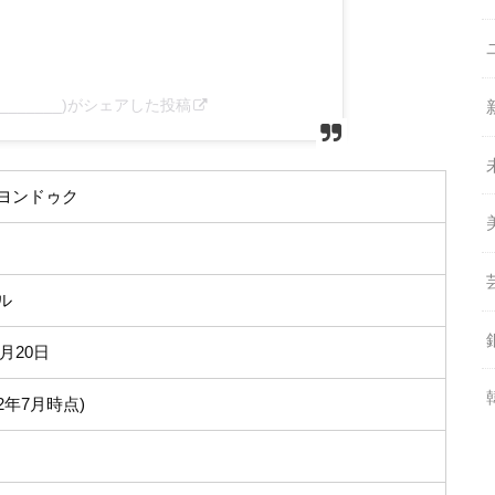
deukie_______)がシェアした投稿
ヨンドゥク
ル
1月20日
22年7月時点)