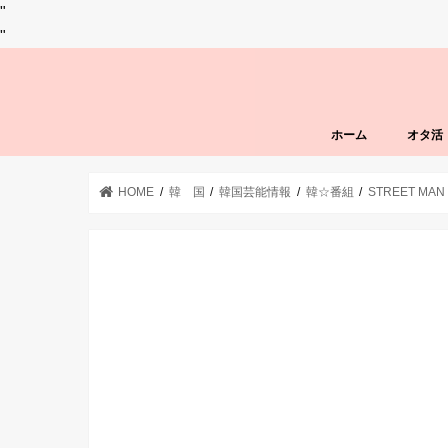
"
"
ホーム
オタ活
HOME
韓 国
韓国芸能情報
韓☆番組
STREET MAN