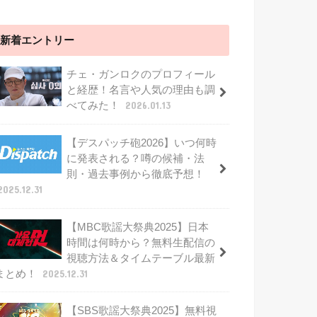
新着エントリー
チェ・ガンロクのプロフィール
と経歴！名言や人気の理由も調
べてみた！
2026.01.13
【デスパッチ砲2026】いつ何時
に発表される？噂の候補・法
則・過去事例から徹底予想！
2025.12.31
【MBC歌謡大祭典2025】日本
時間は何時から？無料生配信の
視聴方法＆タイムテーブル最新
まとめ！
2025.12.31
【SBS歌謡大祭典2025】無料視