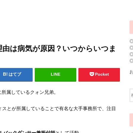
理由は病気が原因？いつからいつま
はてブ
LINE
Pocket
に所属しているクォン兄弟。
ーティスとが所属していることで有名な大手事務所で、注目
る
バックダンサー兼振付師
として活動。