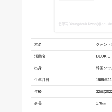
권영득 Youngdeuk Kwon(@
本名
クォン・
活動名
DEUKIE
出身
韓国ソウ
生年月日
1989年1
年齢
32歳(20
身長
178㎝