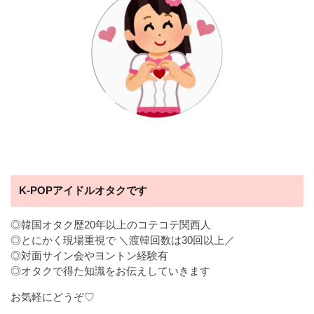
K-POPアイドルオタクです
◎韓国オタク歴20年以上のコテコテ関西人
◎とにかく現場重視で ＼渡韓回数は30回以上／
◎対面サイン会やヨントン経験有
◎オタクで得た知識をお伝えしていきます
お気軽にどうぞ♡