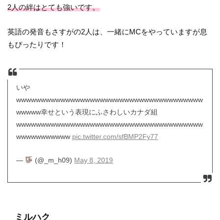
2人の絆はとても強いです。
英語の発音もさすがの2人は、一緒にMCをやっていますが息
もぴったりです！
いや
wwwwwwwwwwwwwwwwwwwwwwwwwwwwwwwwwwwwww
wwwww幸せという表現にふさわしいカナダ組
wwwwwwwwwwwwwwwwwwwwwwwwwwwwwwwwwwwwww
wwwwwwwwwww
pic.twitter.com/sfBMP2Fy77
—
(@_m_h09)
May 8, 2019
ミルハク