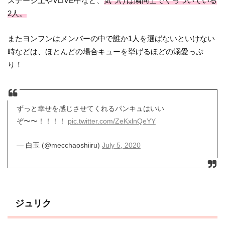
ステージ上やVLIVE中など、
気づけば隣同士でくっついている
2人。
またヨンフンはメンバーの中で誰か1人を選ばないといけない
時などは、ほとんどの場合キューを挙げるほどの溺愛っぷ
り！
ずっと幸せを感じさせてくれるパンキュはいい
ぞ〜〜！！！！
pic.twitter.com/ZeKxlnQeYY
— 白玉 (@mecchaoshiiru)
July 5, 2020
ジュリク