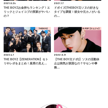
2021.8.26
2021.1.7
THE BOYZお金持ちランキング！エ
ドボイズ(THEBOYZ)ソヌの好きな
リックとジェイコブの実家がヤバい
タイプを調査！彼女や元カノがいる
の？
の…
THEBOYZ
K-POP【ナムジャ】
2023.6.7
2022.8.31
THE BOYZ【ZENERATION】セト
【THE BOYZ(ドボ)】ソヌの活動休
リやレポをまとめ！座席の見え…
止は病気が原因なの？サセンや事
務…