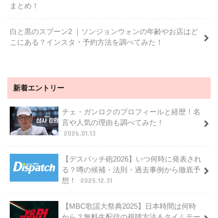
まとめ！
白と黒のスプーン2 ｜ソンジョンウォンの年齢やお店はど
こにある？インスタ・予約方法を調べてみた！
新着エントリー
チェ・ガンロクのプロフィールと経歴！名
言や人気の理由も調べてみた！
2026.01.13
【デスパッチ砲2026】いつ何時に発表され
る？噂の候補・法則・過去事例から徹底予
想！
2025.12.31
【MBC歌謡大祭典2025】日本時間は何時
から？無料生配信の視聴方法＆タイムテー