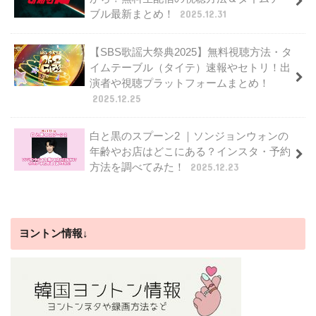
ブル最新まとめ！
2025.12.31
【SBS歌謡大祭典2025】無料視聴方法・タ
イムテーブル（タイテ）速報やセトリ！出
演者や視聴プラットフォームまとめ！
2025.12.25
白と黒のスプーン2 ｜ソンジョンウォンの
年齢やお店はどこにある？インスタ・予約
方法を調べてみた！
2025.12.23
ヨントン情報↓