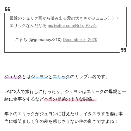
最近のジュリク画から滲み出る愛の大きさがジュヨン〉〉〉
エリックなんだなあ
pic.twitter.com/RrTgtP2vZq
— ごまち (@gomaboyz310)
December 5, 2020
ジュリク
とは
ジュヨン
と
エリック
のカップル名です。
LAに2人で旅行しに行ったり、ジュヨンはエリックの母親と一
緒に食事をするなど
本当の兄弟のような関係。
年下のエリックがジュヨンに甘えたり、イタズラする姿は本
当に微笑ましく年の差を感じさせない仲の良さですよね！