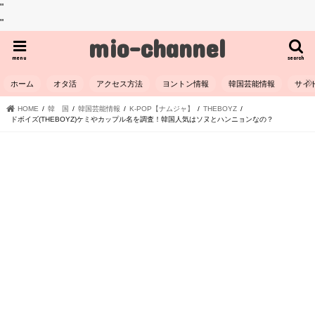
"
"
mio-channel
menu
search
ホーム
オタ活
アクセス方法
ヨントン情報
韓国芸能情報
サイ
HOME
韓 国
韓国芸能情報
K-POP【ナムジャ】
THEBOYZ
ドボイズ(THEBOYZ)ケミやカップル名を調査！韓国人気はソヌとハンニョンなの？