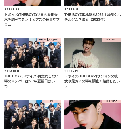
2021.2.22
2023.6.19
ドボイズ(THEBOYZ)ソヌの愛用香
THE BOYZ聖地巡礼2023！場所やホ
水を調べてみた！ピアスの位置やブ
テルどこ？渋谷【2023年】
ラ…
K-POP【ナムジャ】
THEBOYZ
2023.10.11
2021.4.19
THE BOYZ(ドボイズ)再契約しない
ドボイズ(THEBOYZ)サンヨンの彼
噂のメンバーは？7年更新日はい
女や元カノの噂を調査！結婚したい
つ…
メ…
INI
THEBOYZ