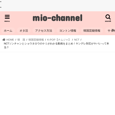
"
"
mio-channel
menu
search
ホーム
オタ活
アクセス方法
ヨントン情報
韓国芸能情報
サイ
HOME
韓 国
韓国芸能情報
K-POP【ナムジャ】
NCT
NCTソンチャンとショウタロウのケミがわかる動画をまとめ！ヤンデレ対応がヤバいって本
当？