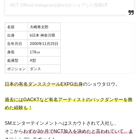
NCT Official Instagram(@nct)がシェアした投稿
名前
大崎将太郎
出身
b日本 神奈川県
生年月日
2000年11月25日
身長
178㎝
血液型
A型
ポジション
ダンス
日本の有名ダンススクールEXPG出身
のショウタロウ。
過去にはGACKTなど有名アーティストのバックダンサーを務
めた経験も！
SMエンターテインメントへはスカウトされて入社し、
そこから
わずか3か月でNCT加入を決めたと言われていて、ま