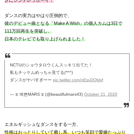
さにシンデレラボーイ！
ダンスの実力はやはり圧倒的で、
彼のデビュー曲となる「Make A Wish」の個人カムは3日で
111万回再生を突破し、
日本のテレビでも取り上げられました！
NCTUのショウタロウくんスッキリ出てた！
私もチッケムめっちゃ見てる(*^^)
ダンスがヤバすぎーー
pic.twitter.com/nEsvDQblxf
— ⧖ 예쁜MARS ⧖ (@beautifulmars43)
October 21, 2020
エネルギッシュなダンスをする一方、
性格はおっとりしていて癒し系、いつも笑顔で愛嬌たっぷり