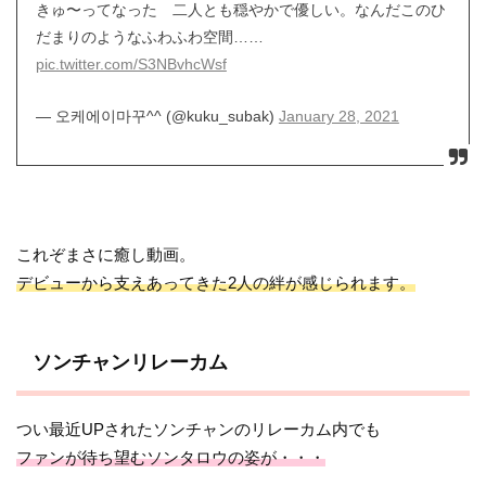
きゅ〜ってなった 二人とも穏やかで優しい。なんだこのひ
だまりのようなふわふわ空間……
pic.twitter.com/S3NBvhcWsf
— 오케에이마꾸^^ (@kuku_subak)
January 28, 2021
これぞまさに癒し動画。
デビューから支えあってきた2人の絆が感じられます。
ソンチャンリレーカム
つい最近UPされたソンチャンのリレーカム内でも
ファンが待ち望むソンタロウの姿が・・・