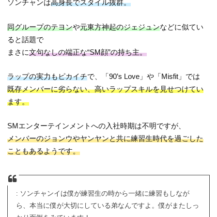
ソンチャンは
高身長でスタイル抜群。
同グループのテヨン
や
元東方神起のジェジュン
などに似てい
ると話題で
まさに
文句なしの端正な“SM顔”の持ち主。
ラップの実力もピカイチ
で、「90’s Love」や「Misfit」では
既存メンバーに劣らない、高いラップスキルを見せつけてい
ます。
SMエンターテインメントへの入社時期は不明ですが、
メンバーのジョンウやヤンヤンと共に練習生時代を過ごした
こともあるようです。
: ソンチャンイは僕が練習生の時から一緒に練習もしなが
ら、本当に僕が大切にしている弟なんですよ。僕がまたしっ