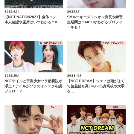
2023.8.31
2023.7.7
【NCT NATION2023】全体コン｜
SMルーキーズ｜シオン身長や練習
本人確認や座席はいつわかる？A…
生期間は？MBTIがわかるプロフィ
ールも！
K-POP【ナムジャ】
K-POP【ナムジャ】
2022.10.11
2022.11.9
NCTテイルと宇宙少女ソラ熱愛説が
【NCT DREAM】ジェノは頭がよく
浮上！テイルがソラのインスタを誤
て偏差値も高いの？出身高校や大学
フォロー？
を…
NCT
NCT