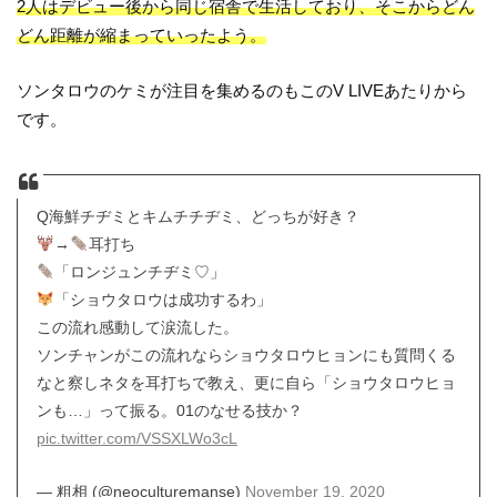
2人はデビュー後から同じ宿舎で生活しており、そこからどん
どん距離が縮まっていったよう。
ソンタロウのケミが注目を集めるのもこのV LIVEあたりから
です。
Q海鮮チヂミとキムチチヂミ、どっちが好き？
→
耳打ち
「ロンジュンチヂミ♡」
「ショウタロウは成功するわ」
この流れ感動して涙流した。
ソンチャンがこの流れならショウタロウヒョンにも質問くる
なと察しネタを耳打ちで教え、更に自ら「ショウタロウヒョ
ンも…」って振る。01のなせる技か？
pic.twitter.com/VSSXLWo3cL
— 粗相 (@neoculturemanse)
November 19, 2020