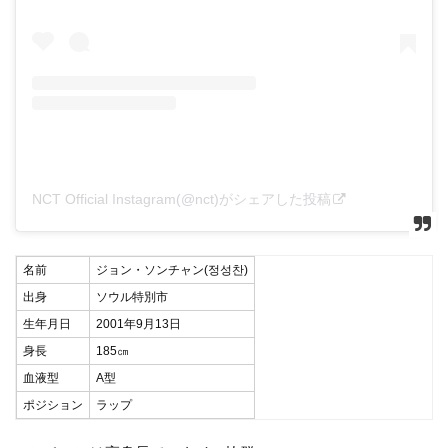
NCT Official Instagram(@nct)がシェアした投稿
名前
ジョン・ソンチャン(정성찬)
出身
ソウル特別市
生年月日
2001年9月13日
身長
185㎝
血液型
A型
ポジション
ラップ