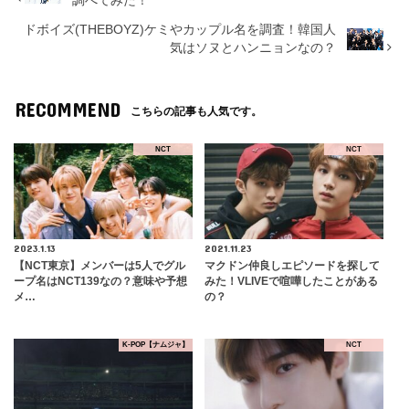
調べてみた！
ドボイズ(THEBOYZ)ケミやカップル名を調査！韓国人
気はソヌとハンニョンなの？
RECOMMEND
こちらの記事も人気です。
NCT
NCT
2023.1.13
2021.11.23
【NCT東京】メンバーは5人でグル
マクドン仲良しエピソードを探して
ープ名はNCT139なの？意味や予想
みた！VLIVEで喧嘩したことがある
メ…
の？
K-POP【ナムジャ】
NCT