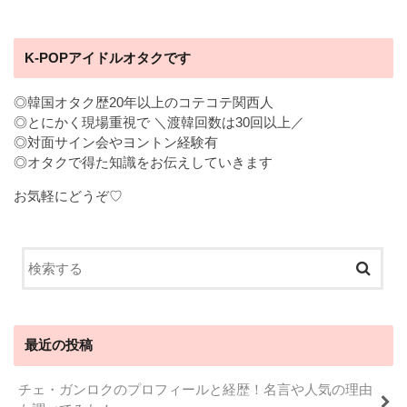
K-POPアイドルオタクです
◎韓国オタク歴20年以上のコテコテ関西人
◎とにかく現場重視で ＼渡韓回数は30回以上／
◎対面サイン会やヨントン経験有
◎オタクで得た知識をお伝えしていきます
お気軽にどうぞ♡
最近の投稿
チェ・ガンロクのプロフィールと経歴！名言や人気の理由