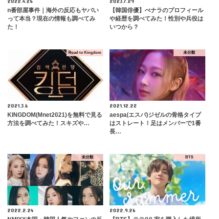
2022.4.26
2023.7.29
n番部屋事件｜海外の反応もヤバい
【韓国俳優】ぺナラのプロフィール
って本当？現在の情報も調べてみ
や経歴を調べてみた！性別や兵役は
た！
いつから？
Road to Kingdom
未分類
2021.3.6
2021.12.22
KINGDOM(Mnet2021)を無料で見る
aespa(エスパ)ジゼルの骨格タイプ
方法を調べてみた！スキズや…
はストレート！足はメンバーで1番
長…
未分類
BTS
2022.2.24
2022.9.26