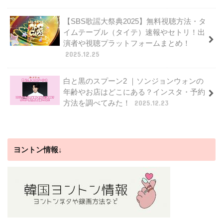
【SBS歌謡大祭典2025】無料視聴方法・タ
イムテーブル（タイテ）速報やセトリ！出
演者や視聴プラットフォームまとめ！
2025.12.25
白と黒のスプーン2 ｜ソンジョンウォンの
年齢やお店はどこにある？インスタ・予約
方法を調べてみた！
2025.12.23
ヨントン情報↓