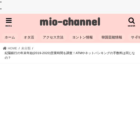
"
"
mio-channel
menu
search
ホーム
オタ活
アクセス方法
ヨントン情報
韓国芸能情報
サイ
HOME
未分類
紀陽銀行の年末年始(2019-2020)営業時間を調査！ATMやネットバンキングの手数料は同じな
の？