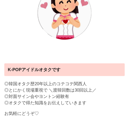
K-POPアイドルオタクです
◎韓国オタク歴20年以上のコテコテ関西人
◎とにかく現場重視で ＼渡韓回数は30回以上／
◎対面サイン会やヨントン経験有
◎オタクで得た知識をお伝えしていきます
お気軽にどうぞ♡