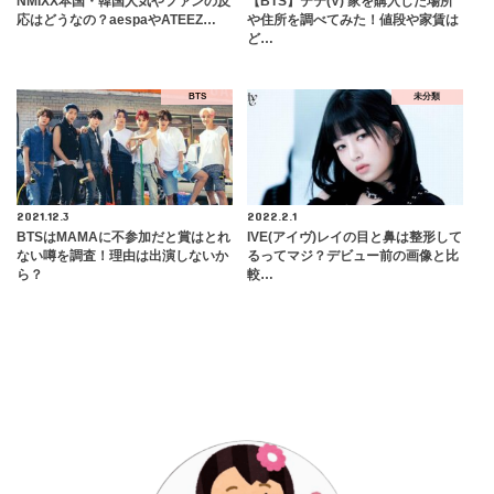
NMIXX本国・韓国人気やファンの反
【BTS】テテ(V) 家を購入した場所
応はどうなの？aespaやATEEZ…
や住所を調べてみた！値段や家賃は
ど…
BTS
未分類
2021.12.3
2022.2.1
BTSはMAMAに不参加だと賞はとれ
IVE(アイヴ)レイの目と鼻は整形して
ない噂を調査！理由は出演しないか
るってマジ？デビュー前の画像と比
ら？
較…