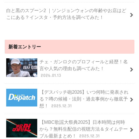
白と黒のスプーン2 ｜ソンジョンウォンの年齢やお店はど
こにある？インスタ・予約方法を調べてみた！
新着エントリー
チェ・ガンロクのプロフィールと経歴！名
言や人気の理由も調べてみた！
2026.01.13
【デスパッチ砲2026】いつ何時に発表され
る？噂の候補・法則・過去事例から徹底予
想！
2025.12.31
【MBC歌謡大祭典2025】日本時間は何時
から？無料生配信の視聴方法＆タイムテー
ブル最新まとめ！
2025.12.31