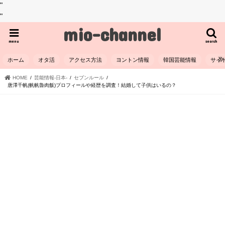
"
"
mio-channel
menu
search
ホーム
オタ活
アクセス方法
ヨントン情報
韓国芸能情報
サイ
HOME
芸能情報-日本-
セブンルール
唐澤千帆(帆帆魯肉飯)プロフィールや経歴を調査！結婚して子供はいるの？