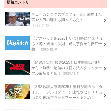
新着エントリー
チェ・ガンロクのプロフィールと経歴！名
言や人気の理由も調べてみた！
2026.01.13
【デスパッチ砲2026】いつ何時に発表され
る？噂の候補・法則・過去事例から徹底予
想！
2025.12.31
【MBC歌謡大祭典2025】日本時間は何時
から？無料生配信の視聴方法＆タイムテー
ブル最新まとめ！
2025.12.31
【SBS歌謡大祭典2025】無料視聴方法・タ
イムテーブル（タイテ）速報やセトリ！出
演者や視聴プラットフォームまとめ！
2025.12.25