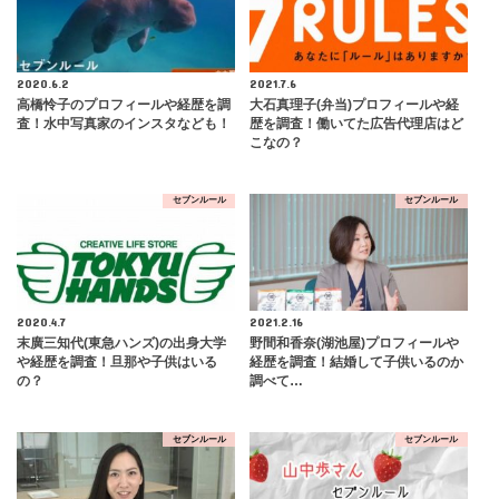
2020.6.2
2021.7.6
高橋怜子のプロフィールや経歴を調
大石真理子(弁当)プロフィールや経
査！水中写真家のインスタなども！
歴を調査！働いてた広告代理店はど
こなの？
セブンルール
セブンルール
2020.4.7
2021.2.16
末廣三知代(東急ハンズ)の出身大学
野間和香奈(湖池屋)プロフィールや
や経歴を調査！旦那や子供はいる
経歴を調査！結婚して子供いるのか
の？
調べて…
セブンルール
セブンルール