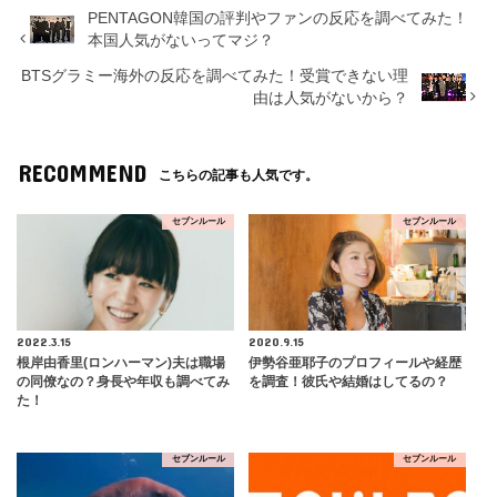
PENTAGON韓国の評判やファンの反応を調べてみた！
本国人気がないってマジ？
BTSグラミー海外の反応を調べてみた！受賞できない理
由は人気がないから？
RECOMMEND
こちらの記事も人気です。
セブンルール
セブンルール
2022.3.15
2020.9.15
根岸由香里(ロンハーマン)夫は職場
伊勢谷亜耶子のプロフィールや経歴
の同僚なの？身長や年収も調べてみ
を調査！彼氏や結婚はしてるの？
た！
セブンルール
セブンルール