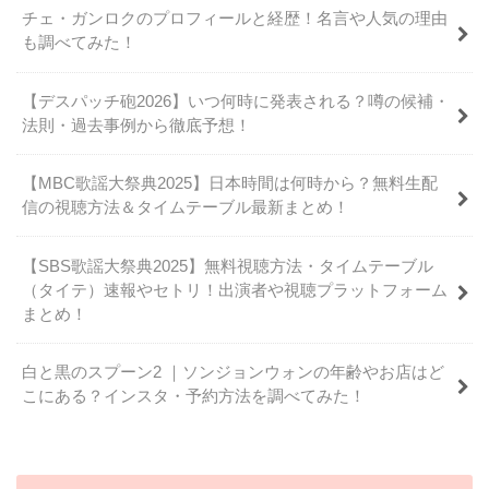
チェ・ガンロクのプロフィールと経歴！名言や人気の理由
も調べてみた！
【デスパッチ砲2026】いつ何時に発表される？噂の候補・
法則・過去事例から徹底予想！
【MBC歌謡大祭典2025】日本時間は何時から？無料生配
信の視聴方法＆タイムテーブル最新まとめ！
【SBS歌謡大祭典2025】無料視聴方法・タイムテーブル
（タイテ）速報やセトリ！出演者や視聴プラットフォーム
まとめ！
白と黒のスプーン2 ｜ソンジョンウォンの年齢やお店はど
こにある？インスタ・予約方法を調べてみた！