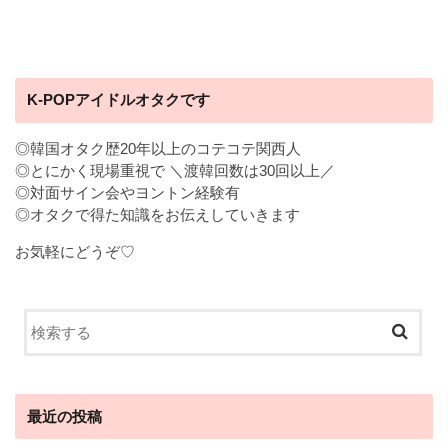
K-POPアイドルオタクです
◎韓国オタク歴20年以上のコテコテ関西人
◎とにかく現場重視で ＼渡韓回数は30回以上／
◎対面サイン会やヨントン経験有
◎オタクで得た知識をお伝えしていきます
お気軽にどうぞ♡
最近の投稿