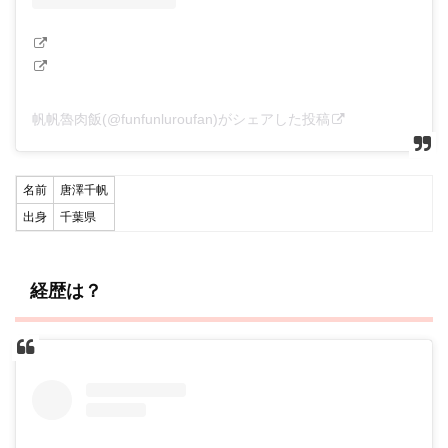
帆帆魯肉飯(@funfunluroufan)がシェアした投稿
名前
唐澤千帆
出身
千葉県
経歴は？