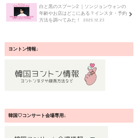
白と黒のスプーン2 ｜ソンジョンウォンの
年齢やお店はどこにある？インスタ・予約
方法を調べてみた！
2025.12.23
ヨントン情報↓
韓国♡コンサート会場専用↓