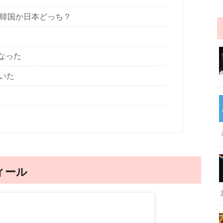
は韓国か日本どっち？
になった
いた
！
ィール