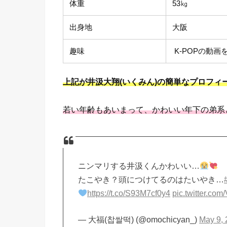
体重
53㎏
出身地
大阪
趣味
K-POPの動画
上記が井汲大翔(いくみん)の簡単なプロフィ
若い年齢もあいまって、かわいい年下の弟系
ニンマリする井汲くんかわいい…
たこやき？頭につけてるのはたいやき…
https://t.co/S93M7cf0y4
pic.twitter.c
— 大福(찹쌀떡) (@omochicyan_)
May 9,