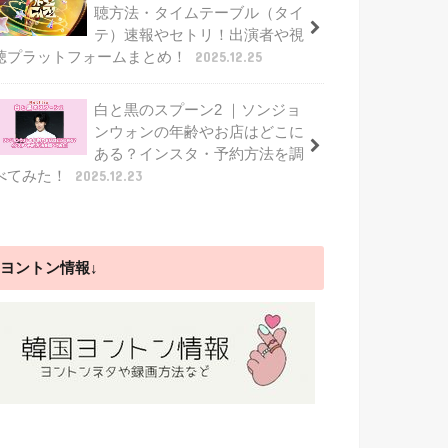
聴方法・タイムテーブル（タイ
テ）速報やセトリ！出演者や視
聴プラットフォームまとめ！
2025.12.25
白と黒のスプーン2 ｜ソンジョ
ンウォンの年齢やお店はどこに
ある？インスタ・予約方法を調
べてみた！
2025.12.23
ヨントン情報↓