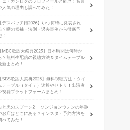
チェ・ガンロクのプロフィールと経歴！名言
や人気の理由も調べてみた！
【デスパッチ砲2026】いつ何時に発表され
る？噂の候補・法則・過去事例から徹底予
想！
【MBC歌謡大祭典2025】日本時間は何時か
ら？無料生配信の視聴方法＆タイムテーブル
最新まとめ！
【SBS歌謡大祭典2025】無料視聴方法・タイ
ムテーブル（タイテ）速報やセトリ！出演者
や視聴プラットフォームまとめ！
白と黒のスプーン2 ｜ソンジョンウォンの年齢
やお店はどこにある？インスタ・予約方法を
調べてみた！