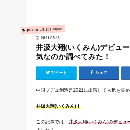
PRODUCE 101 Japan
2021.05.16
井汲大翔(いくみん)デビュ
気なのか調べてみた！
ツイート
シェア
中国プデュ創造営2021に出演して人気を集
井汲大翔(いくみん)！
この記事では、
井汲大翔(いくみん)のデビ
ました！