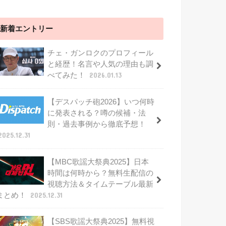
新着エントリー
チェ・ガンロクのプロフィール
と経歴！名言や人気の理由も調
べてみた！
2026.01.13
【デスパッチ砲2026】いつ何時
に発表される？噂の候補・法
則・過去事例から徹底予想！
2025.12.31
【MBC歌謡大祭典2025】日本
時間は何時から？無料生配信の
視聴方法＆タイムテーブル最新
まとめ！
2025.12.31
【SBS歌謡大祭典2025】無料視