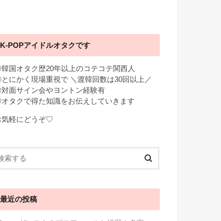
K-POPアイドルオタクです
◎韓国オタク歴20年以上のコテコテ関西人
◎とにかく現場重視で ＼渡韓回数は30回以上／
◎対面サイン会やヨントン経験有
◎オタクで得た知識をお伝えしていきます
お気軽にどうぞ♡
最近の投稿