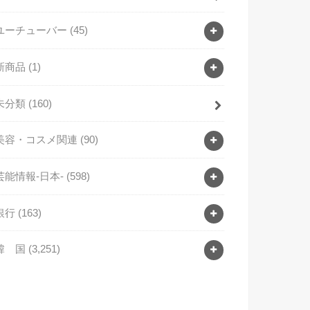
ユーチューバー
(45)
新商品
(1)
未分類
(160)
美容・コスメ関連
(90)
芸能情報-日本-
(598)
銀行
(163)
韓 国
(3,251)