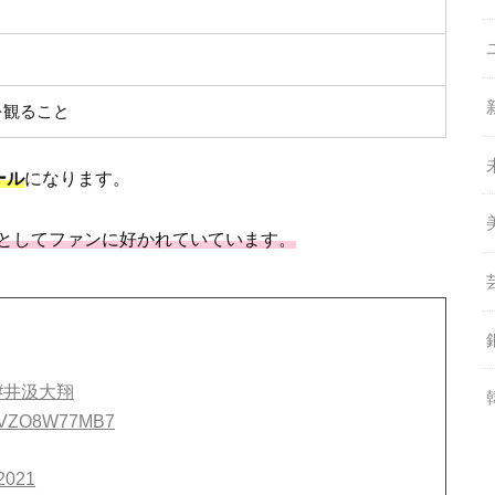
を観ること
ール
になります。
としてファンに好かれていています。
#井汲大翔
om/VZO8W77MB7
 2021