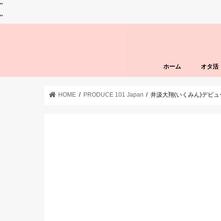
"
"
ホーム
オタ活
HOME
PRODUCE 101 Japan
井汲大翔(いくみん)デビ