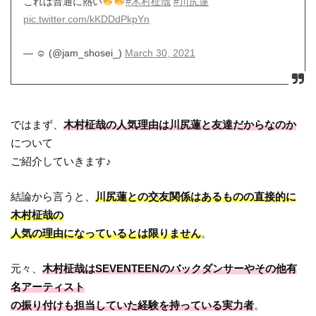
これは普通に熱い
#木村柾哉
#川尻蓮
pic.twitter.com/kKDDdPkpYn
— ☺︎ (@jam_shosei_)
March 30, 2021
ではまず、
木村柾哉の人気理由は川尻蓮と友達だからなのか
について
ご紹介していきます♪
結論から言うと、
川尻蓮との交友関係はあるものの直接的に
木村柾哉の
人気の理由になっているとは限りません
。
元々、
木村柾哉はSEVENTEENのバックダンサーやその他有
名アーティスト
の振り付けも担当していた経験を持っている実力者
。