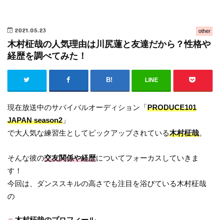
2021.05.23
other
木村柾哉の人気理由は川尻蓮と友達だから？性格や
経歴を調べてみた！
LINE
現在放送中のサバイバルオーディション「
PRODUCE101
JAPAN season2
」
で大人気な練習生としてピックアップされている
木村柾哉
。
そんな彼の
交友関係や経歴
についてフォーカスしていきま
す！
今回は、ダンススキルの高さでも注目を浴びている木村柾哉
の
木村柾哉のプロフィール