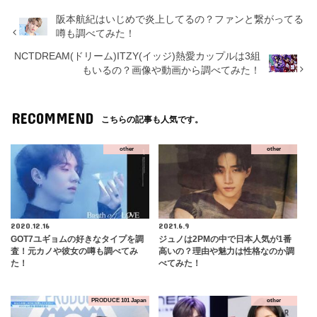
阪本航紀はいじめで炎上してるの？ファンと繋がってる
噂も調べてみた！
NCTDREAM(ドリーム)ITZY(イッジ)熱愛カップルは3組
もいるの？画像や動画から調べてみた！
RECOMMEND
こちらの記事も人気です。
other
other
2020.12.16
2021.6.9
GOT7ユギョムの好きなタイプを調
ジュノは2PMの中で日本人気が1番
査！元カノや彼女の噂も調べてみ
高いの？理由や魅力は性格なのか調
た！
べてみた！
PRODUCE 101 Japan
other