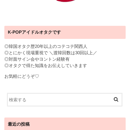
K-POPアイドルオタクです
◎韓国オタク歴20年以上のコテコテ関西人
◎とにかく現場重視で ＼渡韓回数は30回以上／
◎対面サイン会やヨントン経験有
◎オタクで得た知識をお伝えしていきます
お気軽にどうぞ♡
最近の投稿