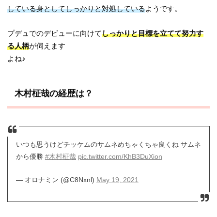
している身としてしっかりと対処している
ようです。
プデュでのデビューに向けて
しっかりと目標を立てて努力す
る人柄
が伺えます
よね♪
木村柾哉の経歴は？
いつも思うけどチッケムのサムネめちゃくちゃ良くね サムネ
から優勝
#木村柾哉
pic.twitter.com/KhB3DuXion
— オロナミン (@C8Nxnl)
May 19, 2021