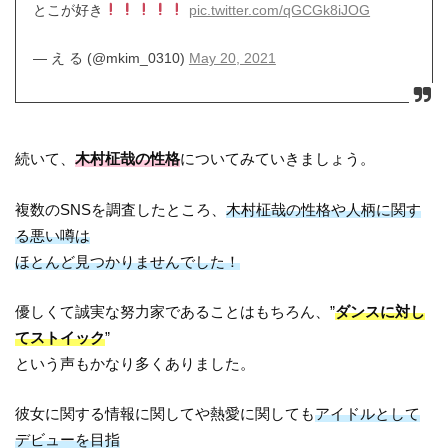
とこが好き
pic.twitter.com/qGCGk8iJOG
— え る (@mkim_0310)
May 20, 2021
続いて、
木村柾哉の性格
についてみていきましょう。
複数のSNSを調査したところ、
木村柾哉の性格や人柄に関す
る悪い噂は
ほとんど見つかりませんでした！
優しくて誠実な努力家であることはもちろん、”
ダンスに対し
てストイック
”
という声もかなり多くありました。
彼女に関する情報に関してや熱愛に関しても
アイドルとして
デビューを目指