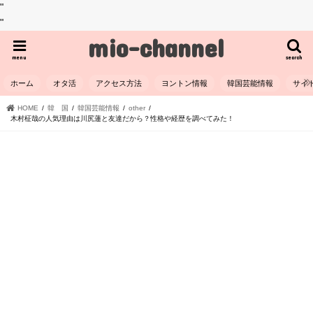
"
"
mio-channel
menu
search
ホーム
オタ活
アクセス方法
ヨントン情報
韓国芸能情報
サイ
HOME
韓 国
韓国芸能情報
other
木村柾哉の人気理由は川尻蓮と友達だから？性格や経歴を調べてみた！