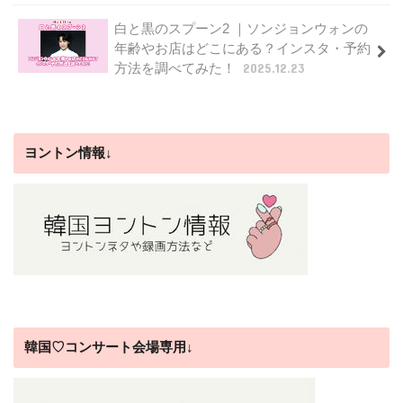
白と黒のスプーン2 ｜ソンジョンウォンの
年齢やお店はどこにある？インスタ・予約
方法を調べてみた！
2025.12.23
ヨントン情報↓
韓国♡コンサート会場専用↓