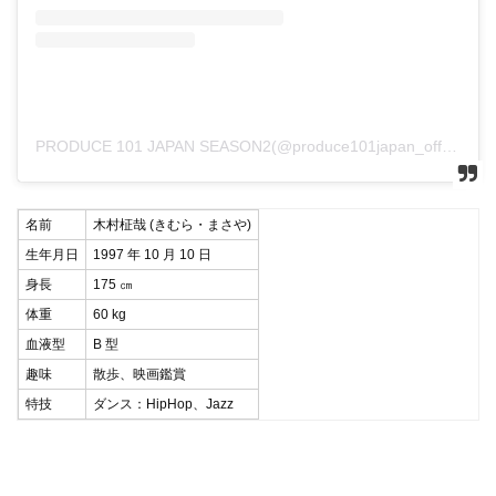
PRODUCE 101 JAPAN SEASON2(@produce101japan_official)がシェアした投稿
名前
木村柾哉 (きむら・まさや)
生年月日
1997 年 10 月 10 日
身長
175 ㎝
体重
60 kg
血液型
B 型
趣味
散歩、映画鑑賞
特技
ダンス：HipHop、Jazz