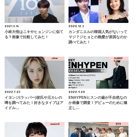
2021.5.14
2020.12.3
小林大悟はニキやヒョンジンに似て
カンダニエルの韓国人気がないって
る？画像で比較してみた！
マジ？ジヒョとの熱愛が原因なのか
調べてみた！
other
I-LAND
2022.7.23
2020.9.20
イヨンジ(ラッパー)彼氏や元カレの
ENHYPENヒスンの歯が不自然なの
噂を調べてみた！好きなタイプはア
か画像で調査！デビューのために矯
イドル…
正し…
season2
BTS