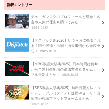
新着エントリー
チェ・ガンロクのプロフィールと経歴！名
言や人気の理由も調べてみた！
2026.01.13
【デスパッチ砲2026】いつ何時に発表され
る？噂の候補・法則・過去事例から徹底予
想！
2025.12.31
【MBC歌謡大祭典2025】日本時間は何時
から？無料生配信の視聴方法＆タイムテー
ブル最新まとめ！
2025.12.31
【SBS歌謡大祭典2025】無料視聴方法・タ
イムテーブル（タイテ）速報やセトリ！出
演者や視聴プラットフォームまとめ！
2025.12.25