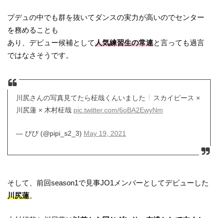
プデュの中でも群を抜いてダンスの実力が高いのでセンター
を務めることも
あり、デビュー候補として
人気練習生の常連
と言っても過言
ではなさそうです。
川尻さんの写真見てたら柾哉くんいました
スカイピース ×
川尻蓮 × 木村柾哉
pic.twitter.com/6oBA2EwyNm
— ぴぴ (@pipi_s2_3)
May 19, 2021
そして、前回season1で見事JO1メンバーとしてデビューした
川尻蓮
。