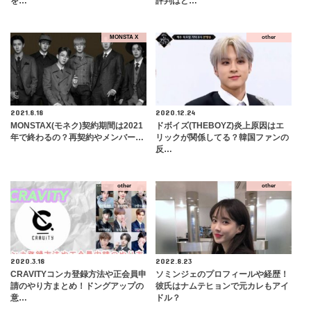
を…
評判はど…
MONSTA X
other
2021.8.18
2020.12.24
MONSTAX(モネク)契約期間は2021
ドボイズ(THEBOYZ)炎上原因はエ
年で終わるの？再契約やメンバー…
リックが関係してる？韓国ファンの
反…
other
other
2020.3.18
2022.8.23
CRAVITYコンカ登録方法や正会員申
ソミンジェのプロフィールや経歴！
請のやり方まとめ！ドングアップの
彼氏はナムテヒョンで元カレもアイ
意…
ドル？