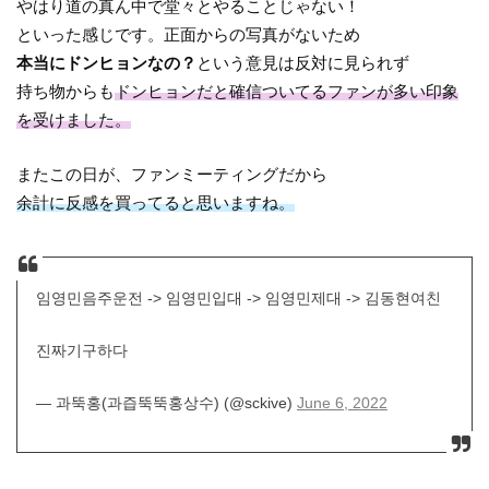
やはり道の真ん中で堂々とやることじゃない！
といった感じです。正面からの写真がないため
本当にドンヒョンなの？
という意見は反対に見られず
持ち物からも
ドンヒョンだと確信ついてるファンが多い印象
を受けました。
またこの日が、ファンミーティングだから
余計に反感を買ってると思いますね。
임영민음주운전 -> 임영민입대 -> 임영민제대 -> 김동현여친
진짜기구하다
— 과뚝홍(과즙뚝뚝홍상수) (@sckive)
June 6, 2022