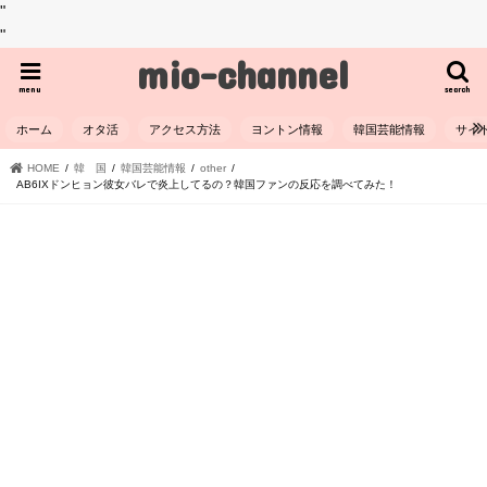
"
"
mio-channel
menu
search
ホーム
オタ活
アクセス方法
ヨントン情報
韓国芸能情報
サイ
HOME
韓 国
韓国芸能情報
other
AB6IXドンヒョン彼女バレで炎上してるの？韓国ファンの反応を調べてみた！