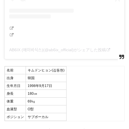
AB6IX (에이비식스)(@ab6ix_official)がシェアした投稿
名前
キムドンヒョン(김동현)
出身
韓国
生年月日
1998年9月17日
身長
180㎝
体重
69㎏
血液型
O型
ポジション
サブボーカル