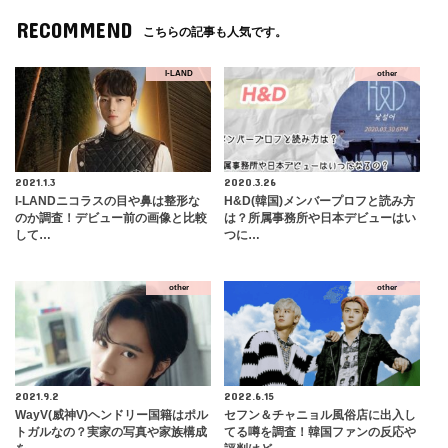
RECOMMEND
こちらの記事も人気です。
I-LAND
other
2021.1.3
2020.3.26
I-LANDニコラスの目や鼻は整形な
H&D(韓国)メンバープロフと読み方
のか調査！デビュー前の画像と比較
は？所属事務所や日本デビューはい
して…
つに…
other
other
2021.9.2
2022.6.15
WayV(威神V)ヘンドリー国籍はポル
セフン＆チャニョル風俗店に出入し
トガルなの？実家の写真や家族構成
てる噂を調査！韓国ファンの反応や