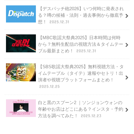
【デスパッチ砲2026】いつ何時に発表され
る？噂の候補・法則・過去事例から徹底予
想！
2025.12.31
【MBC歌謡大祭典2025】日本時間は何時
から？無料生配信の視聴方法＆タイムテー
ブル最新まとめ！
2025.12.31
【SBS歌謡大祭典2025】無料視聴方法・タ
イムテーブル（タイテ）速報やセトリ！出
演者や視聴プラットフォームまとめ！
2025.12.25
白と黒のスプーン2 ｜ソンジョンウォンの
年齢やお店はどこにある？インスタ・予約
方法を調べてみた！
2025.12.23