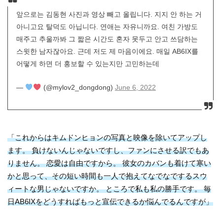
앞으로는 김동현 사진과 영상 빼고 올립니다. 지지 안 하는 거
아니고요 탈덕도 아닙니다. 연애는 자유니까요. 여친 가방도
매주고 추울까봐 그 짧은 시간도 혼자 못두고 안고 쓰담하는
스윗한 남자잖아요. 근데 저도 제 마음이에요. 매일 AB6IX를
어떻게 하면 더 홍보할 수 있는지만 고민하는데
—
(@mylov2_dongdong)
June 6, 2022
「これからはキムドンヒョンの写真と映像を除いてアップし
ます。 負けないんじゃないですし、ファンにさせる訳でもあ
りません。 恋愛は自由ですから。 彼女のカバンも着けて寒い
かと思って、その短い時間も一人で抱えてなでなでするスウ
ィートな男じゃないですか。 ところで私も私の勝手です。 毎
日AB6IXをどうすればもっと宣伝できるか悩んでるんですが」