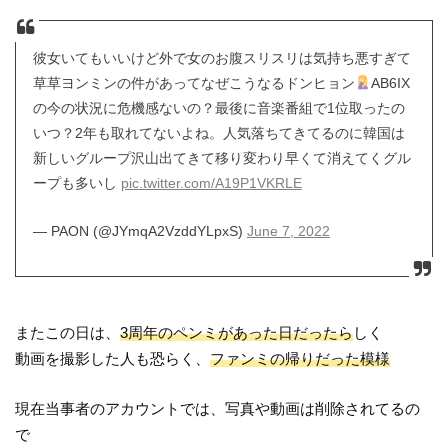
彼女いてもいいけど外で女のお腹スリスリは気持ち悪すぎて
草草ヨンミンの件があってなぜこうなるドンヒョン
AB6IX
の今の状況に危機感ないの？最後に音楽番組で1位取ったの
いつ？2年も取れてないよね。人気落ちてきてるのに韓国は
新しいグループ沢山出てきて移り変わり早くて消えてくグル
ープも多いし
pic.twitter.com/A19P1VKRLE
— PAON (@JYmqA2VzddYLpxS)
June 7, 2022
またこの日は、
3周年のペンミがあった日だったら
しく
動画を撮影した人も恐らく、
ファンミの帰りだった模様
現在当事者のアカウントでは、写真や動画は削除されてるの
で