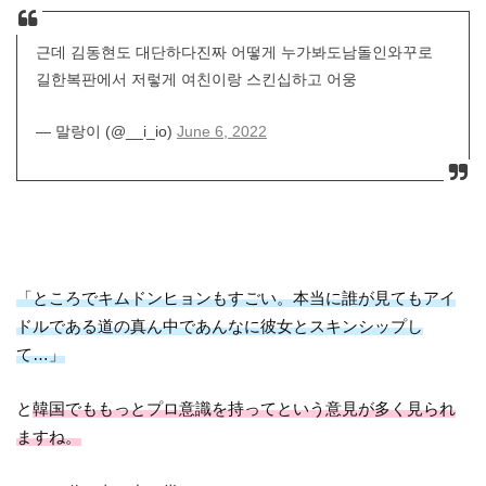
근데 김동현도 대단하다진짜 어떻게 누가봐도남돌인와꾸로
길한복판에서 저렇게 여친이랑 스킨십하고 어웅
— 말랑이 (@__i_io)
June 6, 2022
「ところでキムドンヒョンもすごい。本当に誰が見てもアイ
ドルである道の真ん中であんなに彼女とスキンシップし
て…」
と
韓国でももっとプロ意識を持ってという意見が多く見られ
ますね。