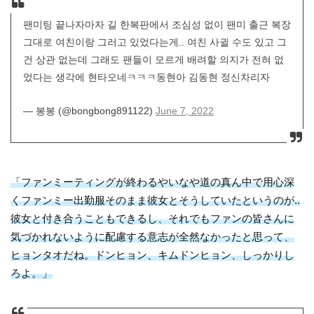
팬미팅 끝나자마자 길 한복판에서 조심성 없이 팬미 출근 복장
그대로 여친이랑 그러고 있었다는게.. 여친 사귈 수도 있고 그
건 상관 없는데 그래도 팬들이 모르게 배려할 의지가 전혀 없
었다는 생각에 현타오네ㅋㅋㅋ동현아 김동현 정신차리자
— 봉봉 (@bongbong891122)
June 7, 2022
「ファンミーティングが終わるやいなや道の真ん中で用心深
くファンミー出勤服そのまま彼女とそうしていたというのが..
彼女と付き合うこともできるし、それでもファンの皆さんに
気づかれないように配慮する意志が全然なかったと思って、
ヒョンタオだね。ドンヒョン、キムドンヒョン、しっかりし
ろよ。」