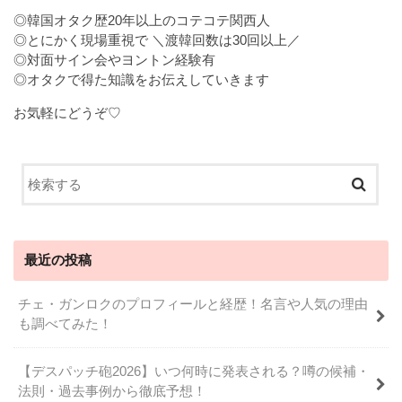
◎韓国オタク歴20年以上のコテコテ関西人
◎とにかく現場重視で ＼渡韓回数は30回以上／
◎対面サイン会やヨントン経験有
◎オタクで得た知識をお伝えしていきます
お気軽にどうぞ♡
最近の投稿
チェ・ガンロクのプロフィールと経歴！名言や人気の理由
も調べてみた！
【デスパッチ砲2026】いつ何時に発表される？噂の候補・
法則・過去事例から徹底予想！