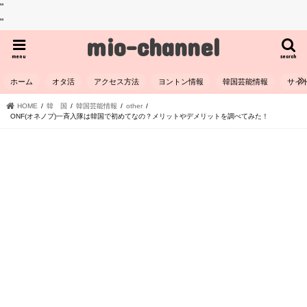
"
"
mio-channel
menu
search
ホーム
オタ活
アクセス方法
ヨントン情報
韓国芸能情報
サイ
HOME
韓 国
韓国芸能情報
other
ONF(オネノプ)一斉入隊は韓国で初めてなの？メリットやデメリットを調べてみた！