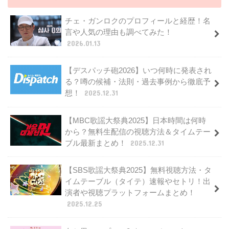
チェ・ガンロクのプロフィールと経歴！名
言や人気の理由も調べてみた！
2026.01.13
【デスパッチ砲2026】いつ何時に発表され
る？噂の候補・法則・過去事例から徹底予
想！
2025.12.31
【MBC歌謡大祭典2025】日本時間は何時
から？無料生配信の視聴方法＆タイムテー
ブル最新まとめ！
2025.12.31
【SBS歌謡大祭典2025】無料視聴方法・タ
イムテーブル（タイテ）速報やセトリ！出
演者や視聴プラットフォームまとめ！
2025.12.25