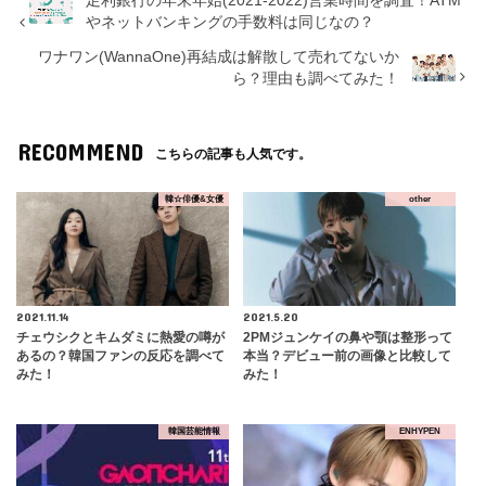
足利銀行の年末年始(2021-2022)営業時間を調査！ATM
やネットバンキングの手数料は同じなの？
ワナワン(WannaOne)再結成は解散して売れてないか
ら？理由も調べてみた！
RECOMMEND
こちらの記事も人気です。
韓☆俳優&女優
other
2021.11.14
2021.5.20
チェウシクとキムダミに熱愛の噂が
2PMジュンケイの鼻や顎は整形って
あるの？韓国ファンの反応を調べて
本当？デビュー前の画像と比較して
みた！
みた！
韓国芸能情報
ENHYPEN