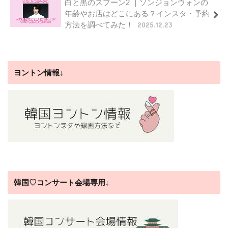
白と黒のスプーン2 ｜ソンジョンウォンの
年齢やお店はどこにある？インスタ・予約
方法を調べてみた！
2025.12.23
ヨントン情報↓
韓国♡コンサート会場専用↓