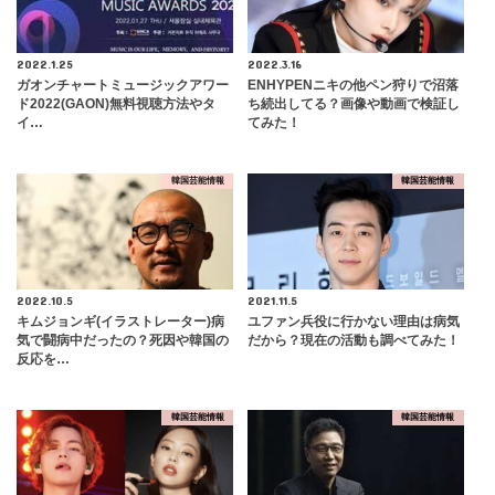
2022.1.25
2022.3.16
ガオンチャートミュージックアワー
ENHYPENニキの他ペン狩りで沼落
ド2022(GAON)無料視聴方法やタ
ち続出してる？画像や動画で検証し
イ…
てみた！
韓国芸能情報
韓国芸能情報
2022.10.5
2021.11.5
キムジョンギ(イラストレーター)病
ユファン兵役に行かない理由は病気
気で闘病中だったの？死因や韓国の
だから？現在の活動も調べてみた！
反応を…
韓国芸能情報
韓国芸能情報