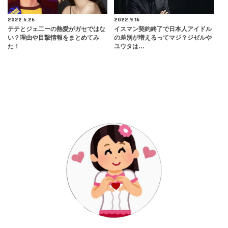
2022.5.26
2022.9.16
テテとジェ二ーの熱愛がガセではな
イスマン契約終了で日本人アイドル
い？理由や目撃情報をまとめてみ
の差別が増えるってマジ？ジゼルや
た！
ユウタは…