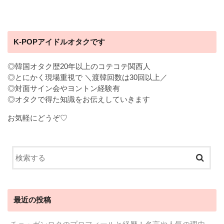
K-POPアイドルオタクです
◎韓国オタク歴20年以上のコテコテ関西人
◎とにかく現場重視で ＼渡韓回数は30回以上／
◎対面サイン会やヨントン経験有
◎オタクで得た知識をお伝えしていきます
お気軽にどうぞ♡
最近の投稿