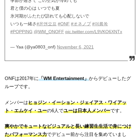
季節が過ぎて この空気が冷めても
君と僕の心は いつでも夏
氷河期がふたたび訪れても心配しないで
いつも一緒さ
#온앤오프
#ONF
#オネノプ
#여름쏙
#POPPING
@WM_ONOFF
pic.twitter.com/L9VKO6XNTx
— Yaa (@ya0803_onf)
November 6, 2021
ONFは2017年に
「WM Entertainment」
からデビューしたグ
ループです。
メンバーは
ヒョジン・イーション・ジェイアス・ワイアッ
ト・エムケイ・ユー
の6人で
ユーは日本人メンバー
です。
爽やかでキュートなビジュアルと長い練習生生活で身につけ
たパフォーマンス力
でデビュー前から注目を集めていまし