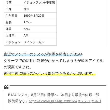
名前
イジョンファン(이정환)
出身
韓国
生年月日
1992年3月20日
身長
175㎝
体重
62㎏
血液型
A型
ポジション
メインボーカル
直近でメンバーのシヌゥが除隊を発表したB1A4
グループでの活動に制限がかかってしまうのが韓国アイドル
の現実ですよね。
後何年後に揃うのかという部分でもあるかと思います。
B1A4 シヌゥ、8月28日に除隊へ「本日より最後の休暇…部
隊復帰なし」
https://t.co/MFpP5Mp1xr
#B1A4
#シヌゥ
#CNU