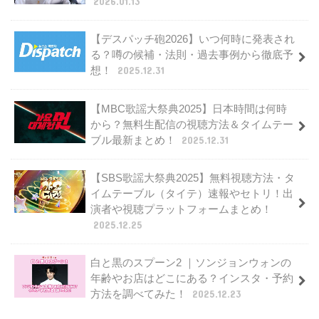
2026.01.13
【デスパッチ砲2026】いつ何時に発表され
る？噂の候補・法則・過去事例から徹底予
想！
2025.12.31
【MBC歌謡大祭典2025】日本時間は何時
から？無料生配信の視聴方法＆タイムテー
ブル最新まとめ！
2025.12.31
【SBS歌謡大祭典2025】無料視聴方法・タ
イムテーブル（タイテ）速報やセトリ！出
演者や視聴プラットフォームまとめ！
2025.12.25
白と黒のスプーン2 ｜ソンジョンウォンの
年齢やお店はどこにある？インスタ・予約
方法を調べてみた！
2025.12.23