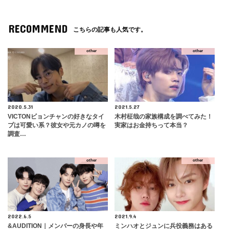
RECOMMEND
こちらの記事も人気です。
other
other
2020.5.31
2021.5.27
VICTONビョンチャンの好きなタイ
木村柾哉の家族構成を調べてみた！
プは可愛い系？彼女や元カノの噂を
実家はお金持ちって本当？
調査…
other
other
2022.6.5
2021.9.4
&AUDITION｜メンバーの身長や年
ミンハオとジュンに兵役義務はある