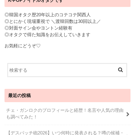
K-POPアイドルオタクです
◎韓国オタク歴20年以上のコテコテ関西人
◎とにかく現場重視で ＼渡韓回数は30回以上／
◎対面サイン会やヨントン経験有
◎オタクで得た知識をお伝えしていきます
お気軽にどうぞ♡
最近の投稿
チェ・ガンロクのプロフィールと経歴！名言や人気の理由
も調べてみた！
【デスパッチ砲2026】いつ何時に発表される？噂の候補・