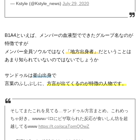
— Kstyle (@Kstyle_news)
July 29, 2020
B1A4といえば、メンバーの血液型でできたグループ名なのが
特徴ですが
メンバー全員ソウルではなく
「地方出身者」
だということは
あまり知られていないのではないでしょうか
サンドゥルは
釜山出身
で
言葉のふしぶしに、
方言が出てくるのが特徴の人物です。
そしてまたこれを見てる…サンドゥル方言まとめ。これめっ
ちゃ好き。wwwwバロにピザ取られた反応が食いしん坊を超
越してるwww
https://t.co/qcaTpmQOwZ