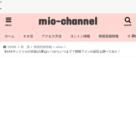
"
"
mio-channel
menu
search
ホーム
オタ活
アクセス方法
ヨントン情報
韓国芸能情報
サイ
HOME
韓 国
韓国芸能情報
other
B1A4サンドゥルの兵役(入隊)はいつからいつまで？韓国ファンの反応も調べてみた！