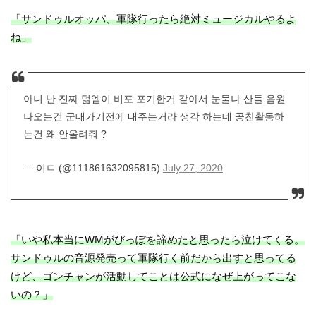
「サンドゥルオッパ、軍隊行ったら絶対ミュージカルやるよ
ね」
아니 난 진짜 덞엠이 비포 포기한거 같아서 눈물나 산들 음원
나오는건 군대가기전에 내주는거라 생각 하는데 공찬활동하
는건 왜 안올려줘 ?
— 이ㄷ (@111861632095815)
July 27, 2020
「いや私本当にWMがびっぽを諦めたと思ったら泣けてくる。
サンドゥルの音源発売って軍隊行く前だから出すと思ってる
けど、ゴンチャンが活動してことは公式になぜ上がってこな
いの？」