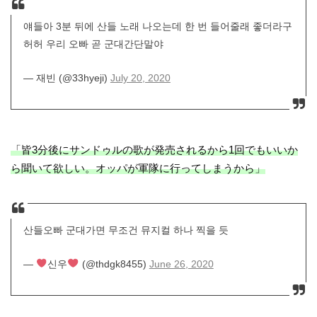
얘들아 3분 뒤에 산들 노래 나오는데 한 번 들어줄래 좋더라구
허허 우리 오빠 곧 군대간단말야
— 재빈 (@33hyeji)
July 20, 2020
「皆3分後にサンドゥルの歌が発売されるから1回でもいいか
ら聞いて欲しい。オッパが軍隊に行ってしまうから」
산들오빠 군대가면 무조건 뮤지컬 하나 찍을 듯
—
신우
(@thdgk8455)
June 26, 2020