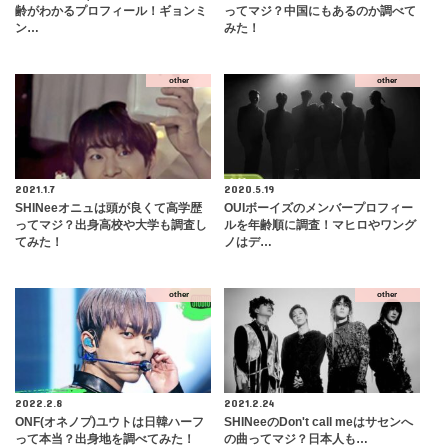
齢がわかるプロフィール！ギョンミ
ってマジ？中国にもあるのか調べて
ン…
みた！
other
other
2021.1.7
2020.5.19
SHINeeオニュは頭が良くて高学歴
OUIボーイズのメンバープロフィー
ってマジ？出身高校や大学も調査し
ルを年齢順に調査！マヒロやワング
てみた！
ノはデ…
other
other
2022.2.8
2021.2.24
ONF(オネノプ)ユウトは日韓ハーフ
SHINeeのDon't call meはサセンへ
って本当？出身地を調べてみた！
の曲ってマジ？日本人も…