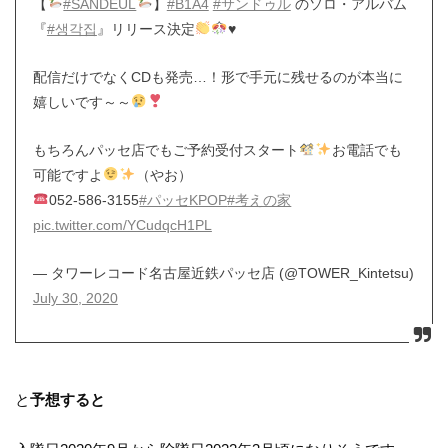
【
#SANDEUL
】
#B1A4
#サンドゥル
のソロ・アルバム
『
#생각집
』リリース決定
♥️
配信だけでなくCDも発売…！形で手元に残せるのが本当に
嬉しいです～～
もちろんパッセ店でもご予約受付スタート
お電話でも
可能ですよ
（やお）
052-586-3155
#パッセKPOP
#考えの家
pic.twitter.com/YCudqcH1PL
— タワーレコード名古屋近鉄パッセ店 (@TOWER_Kintetsu)
July 30, 2020
と
予想すると