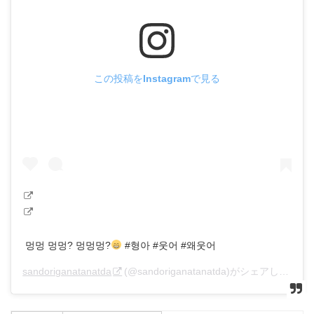
この投稿をInstagramで見る
멍멍 멍멍? 멍멍멍?
#형아 #웃어 #왜웃어
sandoriganatanatda
(@sandoriganatanatda)がシェアした投稿 –