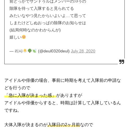
前どっかでサンドゥルはメンバーのｼﾇゥの
除隊を待って入隊すると見られてる
みたいなやつ見たからいよいよ…て思って
しまたけどしぬおっぱの除隊のお知らせは
(結局何時なのかわからんが)
嬉しい
— 리사
(@deul0320deul)
July 28, 2020
アイドルや俳優の場合、事前に時期を考えて入隊前の申請な
どを行うので
「急に入隊が決まった感」
がありますが
アイドルや俳優からすると、時期は計算して入隊しているん
ですね。
大体入隊が決まるのが
入隊日の2ヶ月前
なので