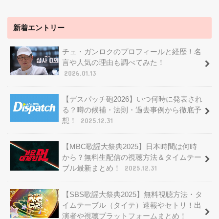
新着エントリー
チェ・ガンロクのプロフィールと経歴！名
言や人気の理由も調べてみた！
2026.01.13
【デスパッチ砲2026】いつ何時に発表され
る？噂の候補・法則・過去事例から徹底予
想！
2025.12.31
【MBC歌謡大祭典2025】日本時間は何時
から？無料生配信の視聴方法＆タイムテー
ブル最新まとめ！
2025.12.31
【SBS歌謡大祭典2025】無料視聴方法・タ
イムテーブル（タイテ）速報やセトリ！出
演者や視聴プラットフォームまとめ！