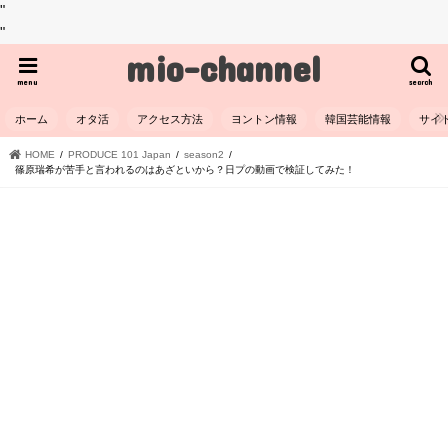
"
"
mio-channel
menu
search
ホーム
オタ活
アクセス方法
ヨントン情報
韓国芸能情報
サイ
HOME
PRODUCE 101 Japan
season2
篠原瑞希が苦手と言われるのはあざといから？日プの動画で検証してみた！