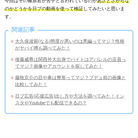
今回はその篠原君が苦手と言われているのが
あざとさからな
のかどうかを日プの動画を使って検証
してみたいと思いま
す。
関連記事
大久保波留(なる)態度が悪いのは悪編ってマジ？性格
がヤバイ噂も調べてみた！
後藤威尊は関西外大出身でバイトはアパレルの店員っ
てマジ？画像やアカウントを探してみた！
藤牧京介の目や鼻は整形ってマジ？プデュ前の画像と
比較してみた！
日プ広告(応援広告)出し方や方法を調べてみた！イン
スタやYoutubeでも配信できるの？