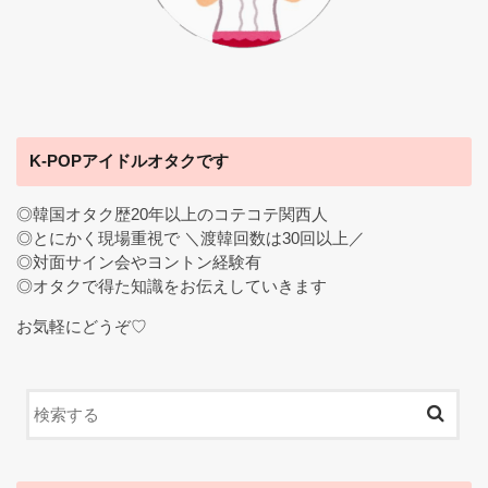
K-POPアイドルオタクです
◎韓国オタク歴20年以上のコテコテ関西人
◎とにかく現場重視で ＼渡韓回数は30回以上／
◎対面サイン会やヨントン経験有
◎オタクで得た知識をお伝えしていきます
お気軽にどうぞ♡