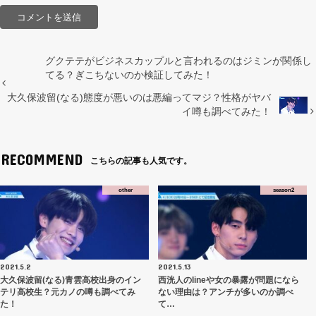
グクテテがビジネスカップルと言われるのはジミンが関係し
てる？ぎこちないのか検証してみた！
大久保波留(なる)態度が悪いのは悪編ってマジ？性格がヤバ
イ噂も調べてみた！
RECOMMEND
こちらの記事も人気です。
other
season2
2021.5.2
2021.5.13
大久保波留(なる)青雲高校出身のイン
西洸人のlineや女の暴露が問題になら
テリ高校生？元カノの噂も調べてみ
ない理由は？アンチが多いのか調べ
た！
て…