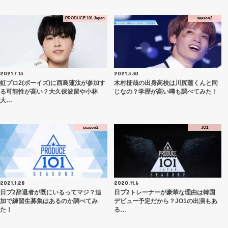
PRODUCE 101 Japan
season2
2021.7.13
2021.3.30
虹プロ2(ボーイズ)に西島蓮汰が参加す
木村柾哉の出身高校は川尻蓮くんと同
る可能性が高い？大久保波留や小林
じなの？学歴が高い噂も調べてみた！
大…
season2
JO1
2021.1.28
2020.11.6
日プ2辞退者が既にいるってマジ？追
日プ2トレーナーが豪華な理由は韓国
加で練習生募集はあるのか調べてみ
デビュー予定だから？JO1の出演もあ
た！
る…