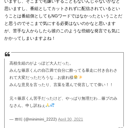
いますし、そこまで毛嫌いすることもないんじゃないかなと
思いますし、番組としてカットされずに配信されているとい
うことは番組側としてもNGワードではなかったということだ
と思うのでそこまで気にする必要はないのかなと思います
が、苦手な人からしたら彼のこのような些細な発言でも気に
かかってしまいますよね！
高校生組のがよっぽど大人だった。
みんな篠原くんの自己満で自分に酔ってる暴走に付き合わさ
れて大変だっただろうな…お疲れ様
みんな意見を言ったり、言葉を選んで発言してて偉い！！
元々篠原くん苦手だったけど、やっぱり無理だわ…篠プのみ
なさん、申し訳ねぇ
— 쁘띠 (@minimini_2222)
April 30, 2021