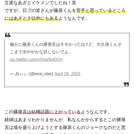
立派なあざとイケメンでしたね！笑
ですが、日プの皆さんが篠原くんを
苦手と思っているところ
にはあざとさ以外にもある
ようなんです。
確かに篠原くんの裸発言はキモかった()けど、大久保くんそ
こまで冷ややかな目しないでよ。
pic.twitter.com/yGhq9idGQn
— みぃぃ (@snsi_star)
April 29, 2021
この
裸発言は結構話題に上がっている
ようなんです。
経緯はあまりわかりませんが、私なんかからするとこの裸発
言は場を盛り上げようとする篠原くんのジョークなのだと思