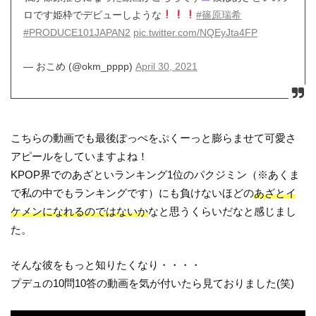
ロです姫枠でデビューしような
#篠原瑞希
#PRODUCE101JAPAN2
pic.twitter.com/NQEyJta4FP
— おこめ (@okm_pppp)
April 30, 2021
こちらの動画でも最後ぽっぺをぷくーっと膨らませて可愛さ
アピールをしていますよね！
KPOP界でのあざといランキング1位のパクジミン（※あくま
で私の中でもランキングです）にも負けないほどの
あざとイ
ケメンになれるのではないか
なと思うくらいだなと感じまし
た。
そんな彼をもっと知りたくなり・・・・
プデュの10問10答の動画を気が付いたら見ておりました(笑)