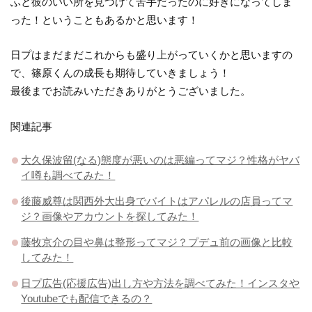
ふと彼のいい所を見つけて苦手だったのに好きになってしま
った！ということもあるかと思います！
日プはまだまだこれからも盛り上がっていくかと思いますの
で、篠原くんの成長も期待していきましょう！
最後までお読みいただきありがとうございました。
関連記事
大久保波留(なる)態度が悪いのは悪編ってマジ？性格がヤバ
イ噂も調べてみた！
後藤威尊は関西外大出身でバイトはアパレルの店員ってマ
ジ？画像やアカウントを探してみた！
藤牧京介の目や鼻は整形ってマジ？プデュ前の画像と比較
してみた！
日プ広告(応援広告)出し方や方法を調べてみた！インスタや
Youtubeでも配信できるの？