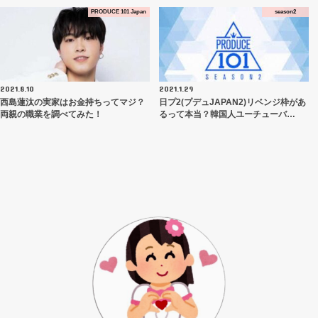
PRODUCE 101 Japan
season2
2021.8.10
2021.1.29
西島蓮汰の実家はお金持ちってマジ？
日プ2(プデュJAPAN2)リベンジ枠があ
両親の職業を調べてみた！
るって本当？韓国人ユーチューバ…