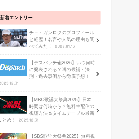
新着エントリー
チェ・ガンロクのプロフィール
と経歴！名言や人気の理由も調
べてみた！
2026.01.13
【デスパッチ砲2026】いつ何時
に発表される？噂の候補・法
則・過去事例から徹底予想！
2025.12.31
【MBC歌謡大祭典2025】日本
時間は何時から？無料生配信の
視聴方法＆タイムテーブル最新
まとめ！
2025.12.31
【SBS歌謡大祭典2025】無料視