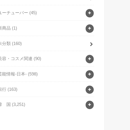
ユーチューバー
(45)
新商品
(1)
未分類
(160)
美容・コスメ関連
(90)
芸能情報-日本-
(598)
銀行
(163)
韓 国
(3,251)