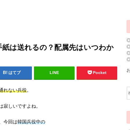
手紙は送れるの？配属先はいつわか
はてブ
LINE
Pocket
通れない兵役
。
は寂しいですよね。
、今回は
韓国兵役中の