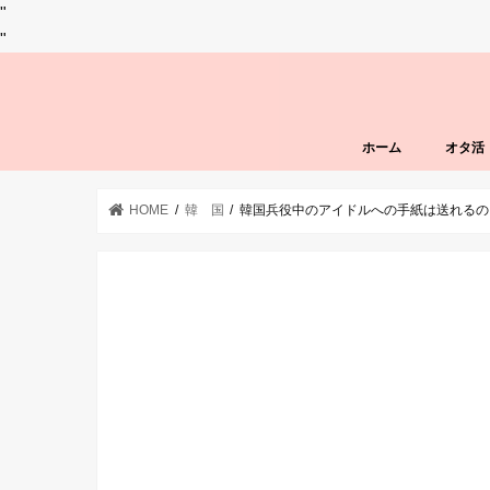
"
"
ホーム
オタ活
HOME
韓 国
韓国兵役中のアイドルへの手紙は送れるの