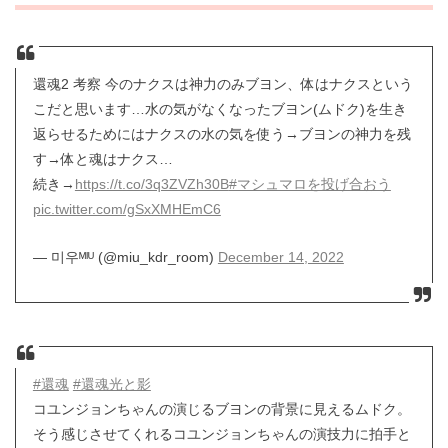
還魂2 考察 今のナクスは神力のみブヨン、体はナクスという
こだと思います…水の気がなくなったブヨン(ムドク)を生き
返らせるためにはナクスの水の気を使う→ブヨンの神力を残
す→体と魂はナクス…
続き→
https://t.co/3q3ZVZh30B
#マシュマロを投げ合おう
pic.twitter.com/gSxXMHEmC6
— 미우ᴹᴵᵁ (@miu_kdr_room)
December 14, 2022
#還魂
#還魂光と影
コユンジョンちゃんの演じるブヨンの背景に見えるムドク。
そう感じさせてくれるコユンジョンちゃんの演技力に拍手と