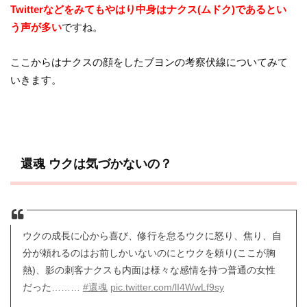
Twitterなどをみてもやはり中身はナクス(ムドク)であるとい
う声が多い
ですね。
ここからはナクスの顔をしたブヨンの考察伏線についてみて
いきます。
還魂 ウクは気づかないの？
ウクの成長に心から喜び、修行を怠るウクに怒り、焦り、自
分が頼れるのはお前しかいないのにとウクを頼り(ここが胸
熱)、影の刺客ナクスも内面は様々な感情を持つ普通の女性
だった………
#還魂
pic.twitter.com/lI4WwLf9sy