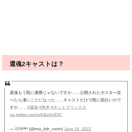
還魂2キャストは？
還魂もう既に優勝じゃないですか……公開されたポスター並
べたら凄いことになった……キャストだけで既に面白いので
すが……
#還魂
#환혼
#ネットフリックス
pic.twitter.com/w9JkzQyE0C
— 미우ᴹᴵᵁ (@miu_kdr_room)
June 16, 2022