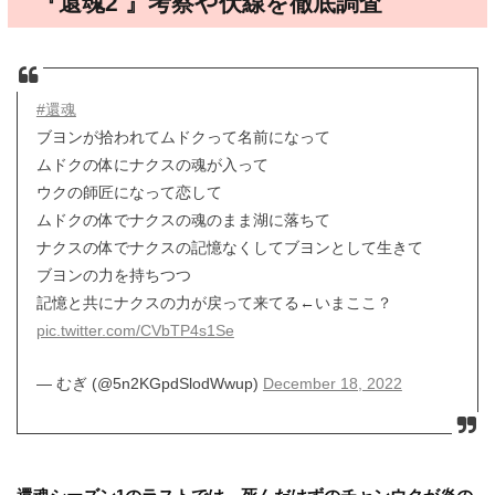
『還魂2 』考察や伏線を徹底調査
#還魂
ブヨンが拾われてムドクって名前になって
ムドクの体にナクスの魂が入って
ウクの師匠になって恋して
ムドクの体でナクスの魂のまま湖に落ちて
ナクスの体でナクスの記憶なくしてブヨンとして生きて
ブヨンの力を持ちつつ
記憶と共にナクスの力が戻って来てる←いまここ？
pic.twitter.com/CVbTP4s1Se
— むぎ (@5n2KGpdSlodWwup)
December 18, 2022