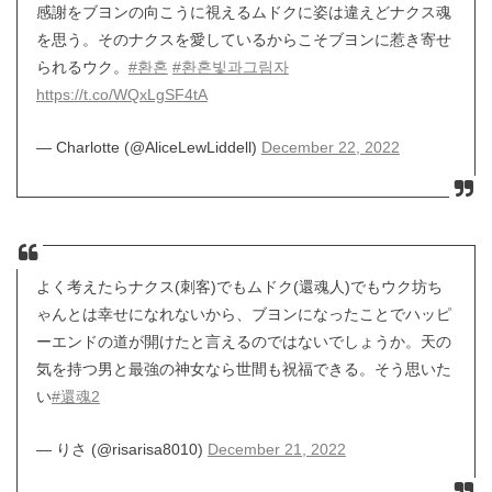
感謝をブヨンの向こうに視えるムドクに姿は違えどナクス魂
を思う。そのナクスを愛しているからこそブヨンに惹き寄せ
られるウク。
#환혼
#환혼빛과그림자
https://t.co/WQxLgSF4tA
— Charlotte (@AliceLewLiddell)
December 22, 2022
よく考えたらナクス(刺客)でもムドク(還魂人)でもウク坊ち
ゃんとは幸せになれないから、ブヨンになったことでハッピ
ーエンドの道が開けたと言えるのではないでしょうか。天の
気を持つ男と最強の神女なら世間も祝福できる。そう思いた
い
#還魂2
— りさ (@risarisa8010)
December 21, 2022