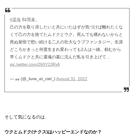
#還魂
S1完走。
己の力を取り戻したいと共にいたはずが気づけば離れたくな
くて己の力を捨てたムドクとウク。死んでも構わないからと
死ぬ覚悟で想い続ける二人の壮大なラブファンタジー。生涯
どころかきっと何度生まれ変わっても2人は一緒。頼むから
早くムドクと共に還魂の墓に沈んだ私を引き上げて…
pic.twitter.com/260Y23Rxfi
— ℴℴ (@_lune_et_ciel_)
August 31, 2022
そして気になるのは、
ウクとムドク(ナクス)はハッピーエンドなのか？