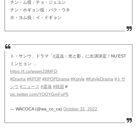
チン・ム役：チョ・ジェユン
チン・ホギョン役：パク・ウネ
ホ・ヨム役：イ・ドギョン
ト・サンウ、ドラマ「
#還魂
：光と影」に出演決定！NU’EST
ミンヒョン …
https://t.co/wswnJ3lMFD
#Drama
#KPOP
#KPOPDrama
#Kstyle
#KstyleDrama
#トサ
ンウ
#ニュース
#還魂
#韓国
#
pic.twitter.com/YOQYGmFuP5
— WACOCA (@wa_co_ca)
October 31, 2022