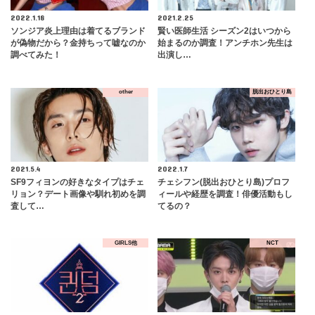
2022.1.18
2021.2.25
ソンジア炎上理由は着てるブランド
賢い医師生活 シーズン2はいつから
が偽物だから？金持ちって嘘なのか
始まるのか調査！アンチホン先生は
調べてみた！
出演し…
other
脱出おひとり島
2021.5.4
2022.1.7
SF9フィヨンの好きなタイプはチェ
チェシフン(脱出おひとり島)プロフ
リョン？デート画像や馴れ初めを調
ィールや経歴を調査！俳優活動もし
査して…
てるの？
GIRLS他
NCT