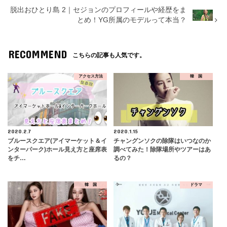
脱出おひとり島 2｜セジョンのプロフィールや経歴をま
とめ！YG所属のモデルって本当？
RECOMMEND
こちらの記事も人気です。
アクセス方法
韓 国
2020.2.7
2020.1.15
ブルースクエア(アイマーケット＆イ
チャングンソクの除隊はいつなのか
ンターパーク)ホール見え方と座席表
調べてみた！除隊場所やツアーはあ
をチ…
るの？
韓 国
ドラマ