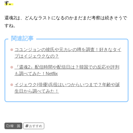
す。
還魂2は、どんなラストになるのかまだまだ考察は続きそうで
すね。
関連記事
コユンジョンの彼氏や元カレの噂を調査！好きなタイ
プはイジェウクなの？
『還魂2』配信時間や配信日は？韓国での反応や評判
も調べてみた！Netflix
イジェウク(俳優)兵役はいつからいつまで？年齢や誕
生日から調べてみた！
韓 国
おすすめ