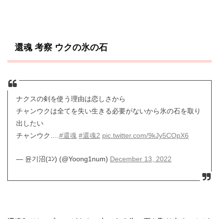
還魂 考察 ウクの氷の石
ナクスの剣を使う理由は恋しさから
チャンウクは全てを失い生きる必要がないから氷の石を取り
出したい
チャンウク….
#還魂
#還魂2
pic.twitter.com/9kJy5COpX6
— 윤기沼(ﾕﾝ) (@Yoong1num)
December 13, 2022