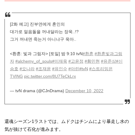
[2화 예고] 진부연에게 혼인의
대가로 얼음돌을 꺼내달라는 장욱..!?
그거 꺼내면 죽는거 아니냐구 욱아..
<환혼: 빛과 그림자> [토일] 밤 9:10 tvN
#환혼
#환혼빛과그림
자
#alchemy_of_souls
#이재욱
#고윤정
#황민현
#유준상
#신
승호
#오나라
#조재윤
#유인수
#아린
#tvN
#스트리밍은
TVING
pic.twitter.com/8U7TeCkLrx
— tvN drama (@CJnDrama)
December 10, 2022
還魂シーズン1ラストでは、ムドクはチンムにより暴走し水の
気が抜けて石化が進みます。