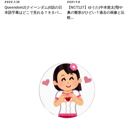
2022.3.30
2021.9.8
Queendom2(クイーンダム)0話の日
【NCT127】ゆうた(中本悠太)顎や
本語字幕はどこで見れる？ネタバ…
鼻の整形がひどい？過去の画像と比
較…