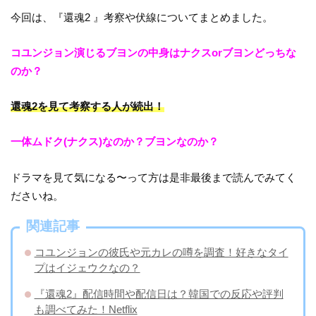
今回は、『還魂2 』考察や伏線についてまとめました。
コユンジョン演じるブヨンの中身はナクスorブヨンどっちな
のか？
還魂2を見て考察する人が続出！
一体ムドク(ナクス)なのか？ブヨンなのか？
ドラマを見て気になる〜って方は是非最後まで読んでみてく
ださいね。
関連記事
コユンジョンの彼氏や元カレの噂を調査！好きなタイ
プはイジェウクなの？
『還魂2』配信時間や配信日は？韓国での反応や評判
も調べてみた！Netflix