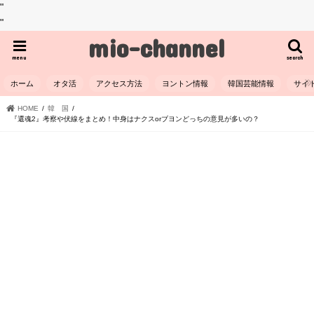
"
"
mio-channel
menu
search
ホーム
オタ活
アクセス方法
ヨントン情報
韓国芸能情報
サイ
HOME
韓 国
『還魂2』考察や伏線をまとめ！中身はナクスorブヨンどっちの意見が多いの？