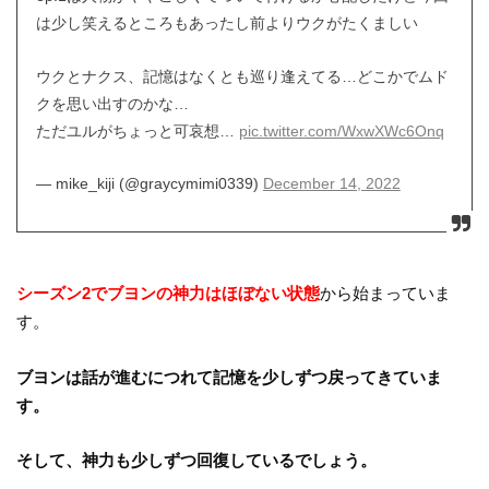
は少し笑えるところもあったし前よりウクがたくましい
ウクとナクス、記憶はなくとも巡り逢えてる…どこかでムド
クを思い出すのかな…
ただユルがちょっと可哀想…
pic.twitter.com/WxwXWc6Onq
— mike_kiji (@graycymimi0339)
December 14, 2022
シーズン2でブヨンの神力はほぼない状態
から始まっていま
す。
ブヨンは話が進むにつれて記憶を少しずつ戻ってきていま
す。
そして、神力も少しずつ回復しているでしょう。