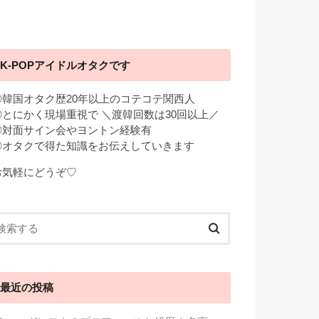
K-POPアイドルオタクです
◎韓国オタク歴20年以上のコテコテ関西人
◎とにかく現場重視で ＼渡韓回数は30回以上／
◎対面サイン会やヨントン経験有
◎オタクで得た知識をお伝えしていきます
お気軽にどうぞ♡
最近の投稿