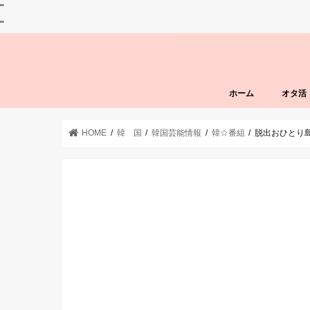
"
"
ホーム
オタ活
HOME
韓 国
韓国芸能情報
韓☆番組
脱出おひとり