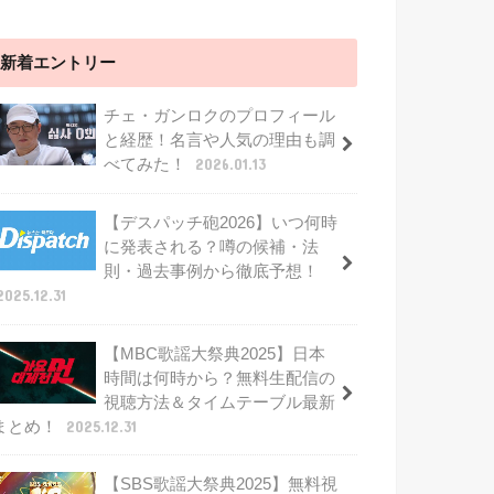
新着エントリー
チェ・ガンロクのプロフィール
と経歴！名言や人気の理由も調
べてみた！
2026.01.13
【デスパッチ砲2026】いつ何時
に発表される？噂の候補・法
則・過去事例から徹底予想！
2025.12.31
【MBC歌謡大祭典2025】日本
時間は何時から？無料生配信の
視聴方法＆タイムテーブル最新
まとめ！
2025.12.31
【SBS歌謡大祭典2025】無料視