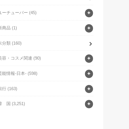
ユーチューバー
(45)
新商品
(1)
未分類
(160)
美容・コスメ関連
(90)
芸能情報-日本-
(598)
銀行
(163)
韓 国
(3,251)