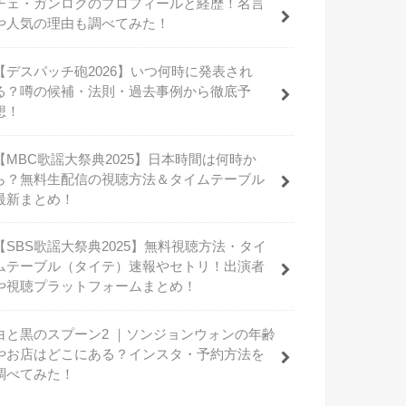
チェ・ガンロクのプロフィールと経歴！名言
や人気の理由も調べてみた！
【デスパッチ砲2026】いつ何時に発表され
る？噂の候補・法則・過去事例から徹底予
想！
【MBC歌謡大祭典2025】日本時間は何時か
ら？無料生配信の視聴方法＆タイムテーブル
最新まとめ！
【SBS歌謡大祭典2025】無料視聴方法・タイ
ムテーブル（タイテ）速報やセトリ！出演者
や視聴プラットフォームまとめ！
白と黒のスプーン2 ｜ソンジョンウォンの年齢
やお店はどこにある？インスタ・予約方法を
調べてみた！