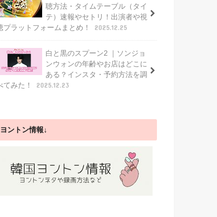
聴方法・タイムテーブル（タイ
テ）速報やセトリ！出演者や視
聴プラットフォームまとめ！
2025.12.25
白と黒のスプーン2 ｜ソンジョ
ンウォンの年齢やお店はどこに
ある？インスタ・予約方法を調
べてみた！
2025.12.23
ヨントン情報↓