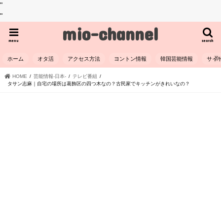
"
"
mio-channel
menu
search
ホーム
オタ活
アクセス方法
ヨントン情報
韓国芸能情報
サイ
HOME
芸能情報-日本-
テレビ番組
タサン志麻｜自宅の場所は葛飾区の四つ木なの？古民家でキッチンがきれいなの？