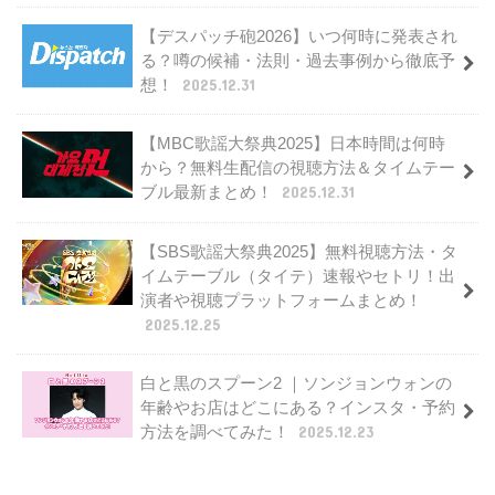
【デスパッチ砲2026】いつ何時に発表され
る？噂の候補・法則・過去事例から徹底予
想！
2025.12.31
【MBC歌謡大祭典2025】日本時間は何時
から？無料生配信の視聴方法＆タイムテー
ブル最新まとめ！
2025.12.31
【SBS歌謡大祭典2025】無料視聴方法・タ
イムテーブル（タイテ）速報やセトリ！出
演者や視聴プラットフォームまとめ！
2025.12.25
白と黒のスプーン2 ｜ソンジョンウォンの
年齢やお店はどこにある？インスタ・予約
方法を調べてみた！
2025.12.23