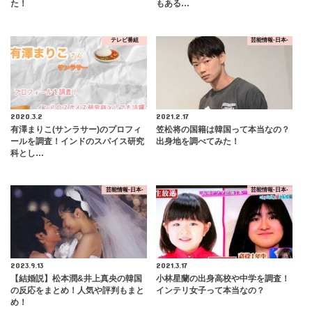
た！
もある…
テレビ番組
芸能情報-日本-
2020.3.2
2021.2.17
有澤まりこ(サンラサー)のプロフィ
笠松将の国籍は韓国って本当なの？
ールを調査！インドのスパイス研究
出身地を調べてみた！
科とし…
芸能情報-日本-
芸能情報-日本-
2023.9.13
2021.3.17
【結婚説】松本潤&井上真央の韓国
小林星蘭の出身高校や中学を調査！
の反応をまとめ！人気や評判もまと
インテリ女子って本当なの？
め！