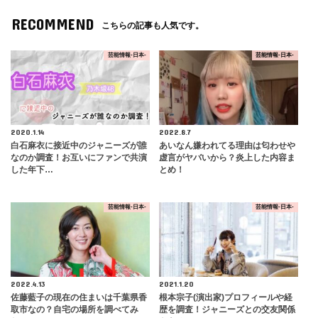
RECOMMEND
こちらの記事も人気です。
芸能情報-日本-
芸能情報-日本-
2020.1.14
2022.8.7
白石麻衣に接近中のジャニーズが誰
あいなん嫌われてる理由は匂わせや
なのか調査！お互いにファンで共演
虚言がヤバいから？炎上した内容ま
した年下…
とめ！
芸能情報-日本-
芸能情報-日本-
2022.4.13
2021.1.20
佐藤藍子の現在の住まいは千葉県香
根本宗子(演出家)プロフィールや経
取市なの？自宅の場所を調べてみ
歴を調査！ジャニーズとの交友関係