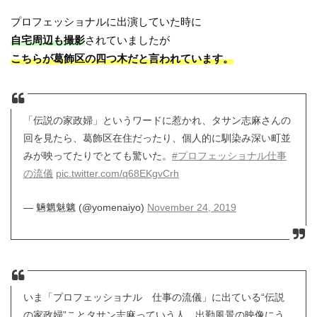
プロフェッショナルに出演していた時に
自宅周辺も撮影
されていましたが
こちらが葛飾区の四つ木だと言われています。
「伝説の家政婦」というワードに惹かれ、タサン志麻さんの
回を見たら、葛飾区在住だったり、個人的に馴染み深い町並
みが映ってたりでとても驚いた。
#プロフェッショナル仕事
の流儀
pic.twitter.com/q68EKgvCrh
— 魎魍魅魑 (@yomenaiyo)
November 24, 2019
いま「プロフェッショナル 仕事の流儀」に出ている“伝説
の家政婦”ことタサン志麻っていう人，出勤風景の映像にう