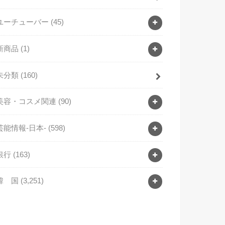
ユーチューバー
(45)
新商品
(1)
未分類
(160)
美容・コスメ関連
(90)
芸能情報-日本-
(598)
銀行
(163)
韓 国
(3,251)