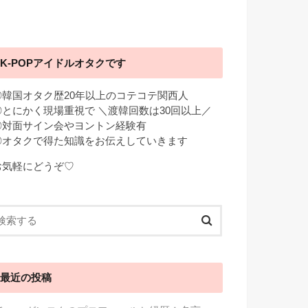
K-POPアイドルオタクです
◎韓国オタク歴20年以上のコテコテ関西人
◎とにかく現場重視で ＼渡韓回数は30回以上／
◎対面サイン会やヨントン経験有
◎オタクで得た知識をお伝えしていきます
お気軽にどうぞ♡
最近の投稿