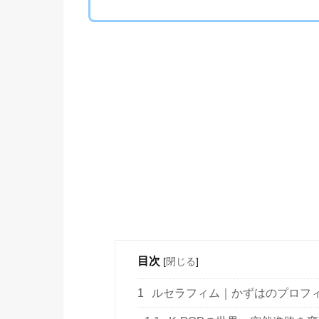
目次
[
閉じる
]
1
ルセラフィム｜かずはのプロフ