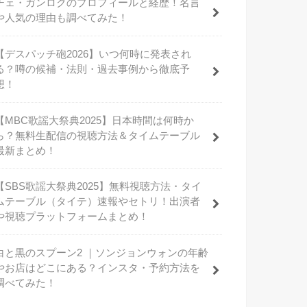
チェ・ガンロクのプロフィールと経歴！名言
や人気の理由も調べてみた！
【デスパッチ砲2026】いつ何時に発表され
る？噂の候補・法則・過去事例から徹底予
想！
【MBC歌謡大祭典2025】日本時間は何時か
ら？無料生配信の視聴方法＆タイムテーブル
最新まとめ！
【SBS歌謡大祭典2025】無料視聴方法・タイ
ムテーブル（タイテ）速報やセトリ！出演者
や視聴プラットフォームまとめ！
白と黒のスプーン2 ｜ソンジョンウォンの年齢
やお店はどこにある？インスタ・予約方法を
調べてみた！