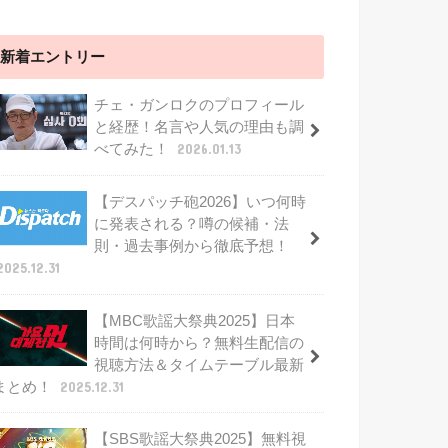
新着エントリー
チェ・ガンロクのプロフィール
と経歴！名言や人気の理由も調
べてみた！
2026.01.13
【デスパッチ砲2026】いつ何時
に発表される？噂の候補・法
則・過去事例から徹底予想！
2025.12.31
【MBC歌謡大祭典2025】日本
時間は何時から？無料生配信の
視聴方法＆タイムテーブル最新
まとめ！
2025.12.31
【SBS歌謡大祭典2025】無料視