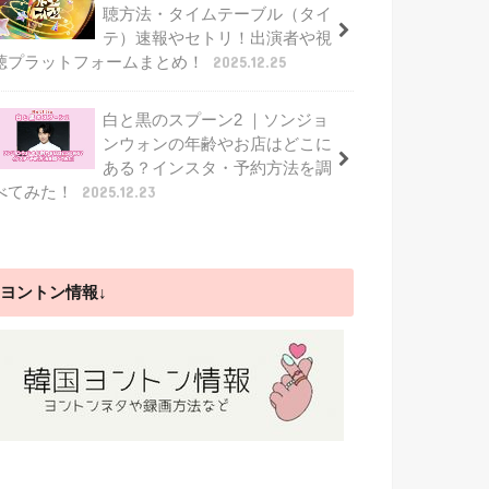
聴方法・タイムテーブル（タイ
テ）速報やセトリ！出演者や視
聴プラットフォームまとめ！
2025.12.25
白と黒のスプーン2 ｜ソンジョ
ンウォンの年齢やお店はどこに
ある？インスタ・予約方法を調
べてみた！
2025.12.23
ヨントン情報↓