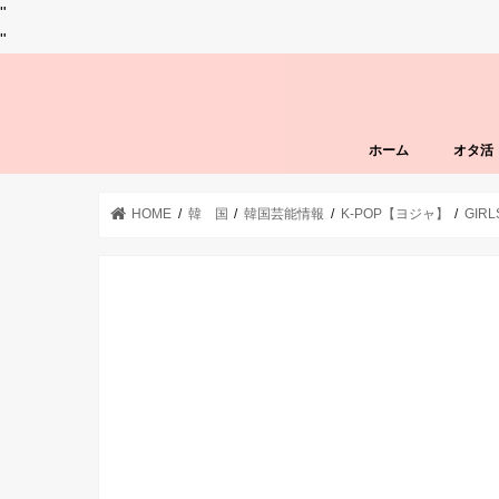
"
"
ホーム
オタ活
HOME
韓 国
韓国芸能情報
K-POP【ヨジャ】
GIR