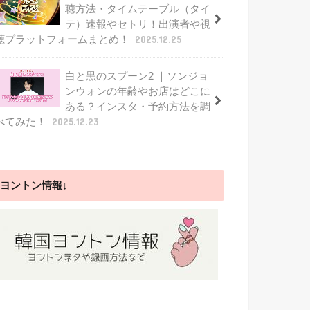
聴方法・タイムテーブル（タイ
テ）速報やセトリ！出演者や視
聴プラットフォームまとめ！
2025.12.25
白と黒のスプーン2 ｜ソンジョ
ンウォンの年齢やお店はどこに
ある？インスタ・予約方法を調
べてみた！
2025.12.23
ヨントン情報↓