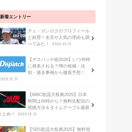
新着エントリー
チェ・ガンロクのプロフィール
と経歴！名言や人気の理由も調
べてみた！
2026.01.13
【デスパッチ砲2026】いつ何時
に発表される？噂の候補・法
則・過去事例から徹底予想！
2025.12.31
【MBC歌謡大祭典2025】日本
時間は何時から？無料生配信の
視聴方法＆タイムテーブル最新
まとめ！
2025.12.31
【SBS歌謡大祭典2025】無料視