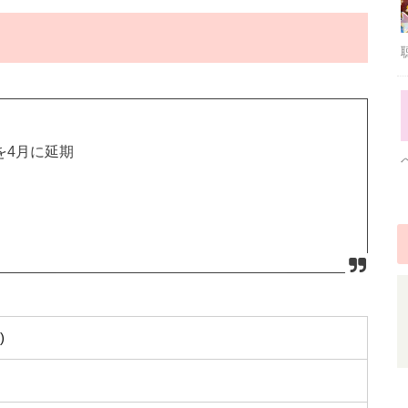
ーを4月に延期
)