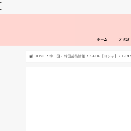
"
"
ホーム
オタ活
HOME
韓 国
韓国芸能情報
K-POP【ヨジャ】
GIR