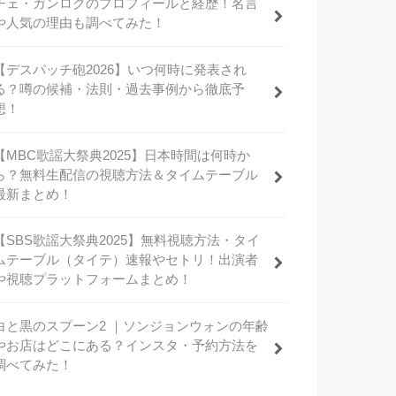
チェ・ガンロクのプロフィールと経歴！名言
や人気の理由も調べてみた！
【デスパッチ砲2026】いつ何時に発表され
る？噂の候補・法則・過去事例から徹底予
想！
【MBC歌謡大祭典2025】日本時間は何時か
ら？無料生配信の視聴方法＆タイムテーブル
最新まとめ！
【SBS歌謡大祭典2025】無料視聴方法・タイ
ムテーブル（タイテ）速報やセトリ！出演者
や視聴プラットフォームまとめ！
白と黒のスプーン2 ｜ソンジョンウォンの年齢
やお店はどこにある？インスタ・予約方法を
調べてみた！