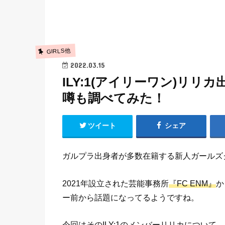
GIRLS他
2022.03.15
ILY:1(アイリーワン)リ
噂も調べてみた！
ツイート
シェア
ガルプラ出身者が多数在籍する新人ガールズ
2021年設立された芸能事務所
『FC ENM』
か
ー前から話題になってるようですね。
今回はそのILY:1のメンバー
リリカについて、