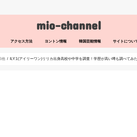
mio-channel
アクセス方法
ヨントン情報
韓国芸能情報
サイトについ
LS他
ILY:1(アイリーワン)リリカ出身高校や中学を調査！学歴が高い噂も調べてみ