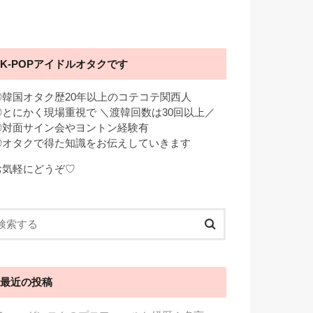
K-POPアイドルオタクです
◎韓国オタク歴20年以上のコテコテ関西人
◎とにかく現場重視で ＼渡韓回数は30回以上／
◎対面サイン会やヨントン経験有
◎オタクで得た知識をお伝えしていきます
お気軽にどうぞ♡
最近の投稿