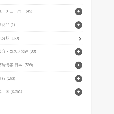
ユーチューバー
(45)
新商品
(1)
未分類
(160)
美容・コスメ関連
(90)
芸能情報-日本-
(598)
銀行
(163)
韓 国
(3,251)