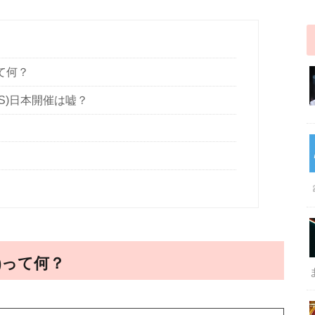
って何？
ARDS)日本開催は嘘？
DS)って何？