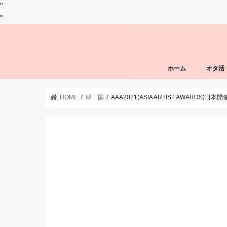
"
"
ホーム
オタ活
HOME
韓 国
AAA2021(ASIA ARTIST AWARD