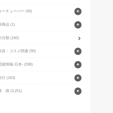
ユーチューバー
(45)
新商品
(1)
未分類
(160)
美容・コスメ関連
(90)
芸能情報-日本-
(598)
銀行
(163)
韓 国
(3,251)