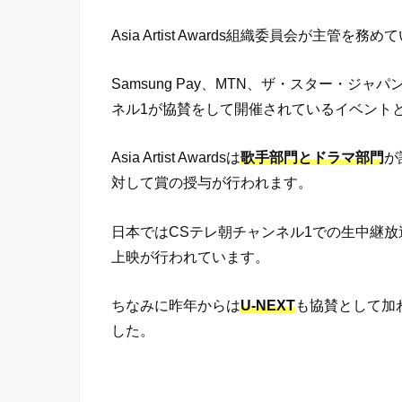
Asia Artist Awards組織委員会が主管を務
Samsung Pay、MTN、ザ・スター・ジ
ネル1が協賛をして開催されているイベント
Asia Artist Awardsは
歌手部門とドラマ部門
が
対して賞の授与が行われます。
日本ではCSテレ朝チャンネル1での生中継
上映が行われています。
ちなみに昨年からは
U-NEXT
も協賛として加
した。