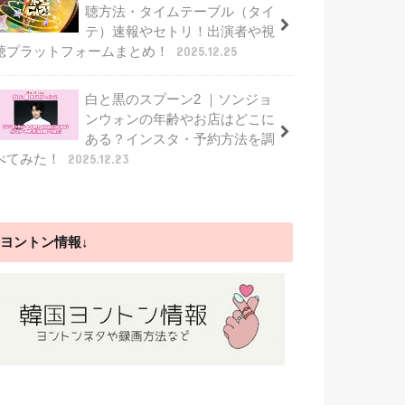
聴方法・タイムテーブル（タイ
テ）速報やセトリ！出演者や視
聴プラットフォームまとめ！
2025.12.25
白と黒のスプーン2 ｜ソンジョ
ンウォンの年齢やお店はどこに
ある？インスタ・予約方法を調
べてみた！
2025.12.23
ヨントン情報↓