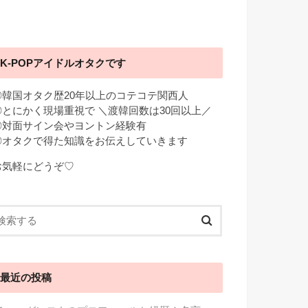
K-POPアイドルオタクです
◎韓国オタク歴20年以上のコテコテ関西人
◎とにかく現場重視で ＼渡韓回数は30回以上／
◎対面サイン会やヨントン経験有
◎オタクで得た知識をお伝えしていきます
お気軽にどうぞ♡
最近の投稿