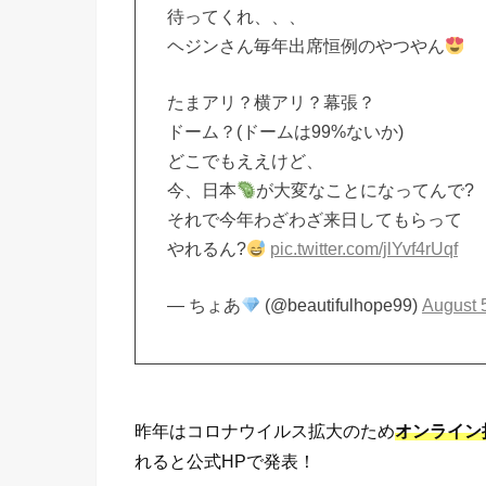
待ってくれ、、、
ヘジンさん毎年出席恒例のやつやん
たまアリ？横アリ？幕張？
ドーム？(ドームは99%ないか)
どこでもええけど、
今、日本
が大変なことになってんで?
それで今年わざわざ来日してもらって
やれるん?
pic.twitter.com/jlYvf4rUqf
— ちょあ
(@beautifulhope99)
August 
昨年はコロナウイルス拡大のため
オンライン
れると公式HPで発表！