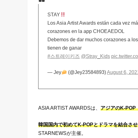
STAY
Los Asia Artist Awards están cada vez má
corazones en la app CHOEAEDOL
Debemos de dar muchos corazones a los 
tienen de ganar
#스트레이키즈
@Stray_Kids
pic.twitter
— Jey
(@Jey23584893)
August 6, 202
ASIA ARTIST AWARDSは、
アジアのK-PO
韓国国内で初めてK-POPとドラマを結合さ
STARNEWSが主催。