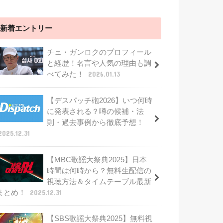
新着エントリー
チェ・ガンロクのプロフィール
と経歴！名言や人気の理由も調
べてみた！
2026.01.13
【デスパッチ砲2026】いつ何時
に発表される？噂の候補・法
則・過去事例から徹底予想！
2025.12.31
【MBC歌謡大祭典2025】日本
時間は何時から？無料生配信の
視聴方法＆タイムテーブル最新
まとめ！
2025.12.31
【SBS歌謡大祭典2025】無料視