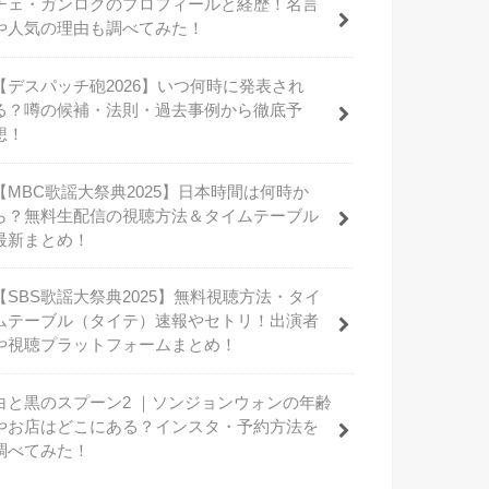
チェ・ガンロクのプロフィールと経歴！名言
や人気の理由も調べてみた！
【デスパッチ砲2026】いつ何時に発表され
る？噂の候補・法則・過去事例から徹底予
想！
【MBC歌謡大祭典2025】日本時間は何時か
ら？無料生配信の視聴方法＆タイムテーブル
最新まとめ！
【SBS歌謡大祭典2025】無料視聴方法・タイ
ムテーブル（タイテ）速報やセトリ！出演者
や視聴プラットフォームまとめ！
白と黒のスプーン2 ｜ソンジョンウォンの年齢
やお店はどこにある？インスタ・予約方法を
調べてみた！