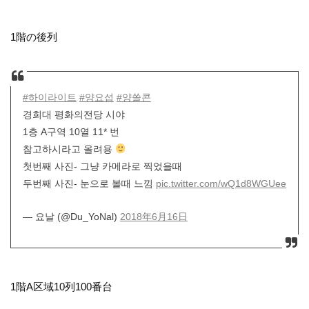
1階の後列
#하이라이트
#양요섭
#양쏠콘
경희대 평화의전당 시야
1층 A구역 10열 11* 번
참고하시라고 올려용
첫번째 사진- 그냥 카메라로 찍었을때
두번째 사진- 눈으로 볼때 느낌
pic.twitter.com/wQ1d8WGUee
— 요날 (@Du_YoNal)
2018年6月16日
1階A区域10列100番台