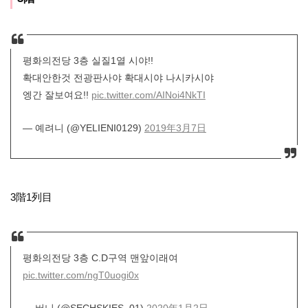
평화의전당 3층 실질1열 시야!!
확대안한것 전광판사야 확대시야 나시카시야
엥간 잘보여요!!
pic.twitter.com/AINoi4NkTI
— 예려니 (@YELIENI0129)
2019年3月7日
3階1列目
평화의전당 3층 C.D구역 맨앞이래여
pic.twitter.com/ngT0uogi0x
— 버니 (@SECHSKIES_01)
2020年1月2日