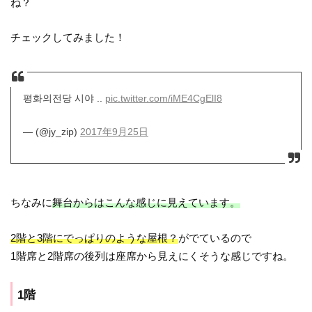
ね？
チェックしてみました！
평화의전당 시야 ..
pic.twitter.com/iME4CgElI8
— (@jy_zip)
2017年9月25日
ちなみに
舞台からはこんな感じに見えています。
2階と3階にでっぱりのような屋根？
がでているので
1階席と2階席の後列は座席から見えにくそうな感じですね。
1階