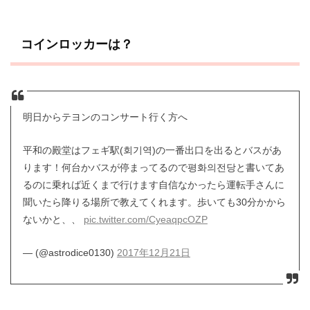
コインロッカーは？
明日からテヨンのコンサート行く方へ
平和の殿堂はフェギ駅(회기역)の一番出口を出るとバスがあ
ります！何台かバスが停まってるので평화의전당と書いてあ
るのに乗れば近くまで行けます自信なかったら運転手さんに
聞いたら降りる場所で教えてくれます。歩いても30分かから
ないかと、、
pic.twitter.com/CyeaqpcOZP
— (@astrodice0130)
2017年12月21日