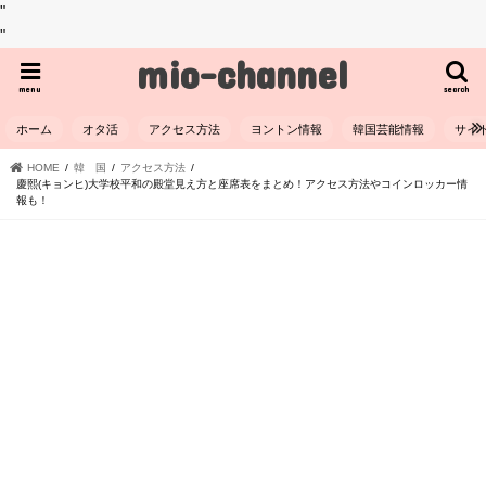
"
"
mio-channel
menu
search
ホーム
オタ活
アクセス方法
ヨントン情報
韓国芸能情報
サイ
HOME
韓 国
アクセス方法
慶熙(キョンヒ)大学校平和の殿堂見え方と座席表をまとめ！アクセス方法やコインロッカー情
報も！