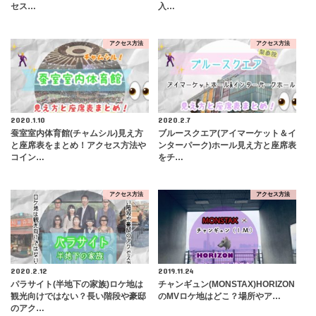
セス…
入…
アクセス方法
アクセス方法
2020.1.10
2020.2.7
蚕室室内体育館(チャムシル)見え方
ブルースクエア(アイマーケット＆イ
と座席表をまとめ！アクセス方法や
ンターパーク)ホール見え方と座席表
コイン…
をチ…
アクセス方法
アクセス方法
2020.2.12
2019.11.24
パラサイト(半地下の家族)ロケ地は
チャンギュン(MONSTAX)HORIZON
観光向けではない？長い階段や豪邸
のMVロケ地はどこ？場所やア…
のアク…