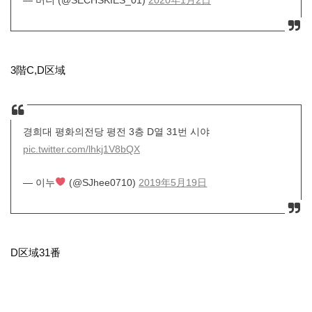
3階C,D区域
경희대 평화의전당 평전 3층 D열 31번 시야
pic.twitter.com/lhkj1V8bQX
— 이누
(@SJhee0710)
2019年5月19日
D区域31番