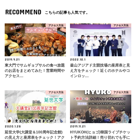
RECOMMEND
こちらの記事も人気です。
アクセス方法
アクセス方法
2019.9.21
2022.10.1
東大門でサムギョプサルの食べ放題
釜山アジアド主競技場の座席表と見
のお店をまとめてみた！営業時間や
え方をチェック！近くのホテルやコ
アクセス…
インロッ…
アクセス方法
アクセス方法
2020.1.28
2019.11.21
延世大学(大講堂＆100周年記念館)
HYUKOH(ヒョゴ)韓国ライブチケッ
の見え方と座席表をチェック！アク
ト予約方法詳細！売り切れでも手に