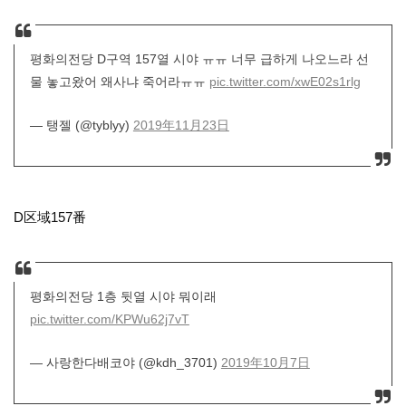
평화의전당 D구역 157열 시야 ㅠㅠ 너무 급하게 나오느라 선
물 놓고왔어 왜사냐 죽어라ㅠㅠ
pic.twitter.com/xwE02s1rlg
— 탱젤 (@tyblyy)
2019年11月23日
D区域157番
평화의전당 1층 뒷열 시야 뭐이래
pic.twitter.com/KPWu62j7vT
— 사랑한다배코야 (@kdh_3701)
2019年10月7日