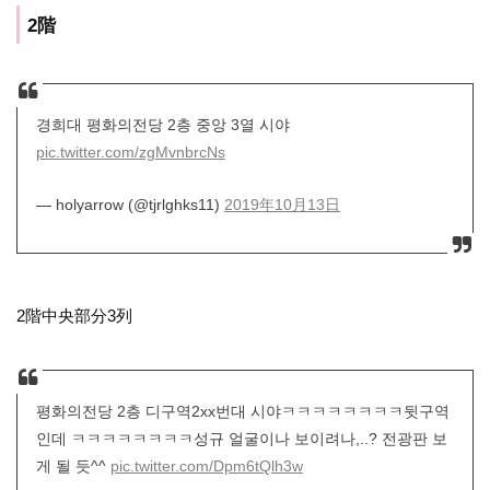
2階
경희대 평화의전당 2층 중앙 3열 시야
pic.twitter.com/zgMvnbrcNs
— holyarrow (@tjrlghks11)
2019年10月13日
2階中央部分3列
평화의전당 2층 디구역2xx번대 시야ㅋㅋㅋㅋㅋㅋㅋㅋ뒷구역
인데 ㅋㅋㅋㅋㅋㅋㅋㅋ성규 얼굴이나 보이려나,..? 전광판 보
게 될 듯^^
pic.twitter.com/Dpm6tQlh3w