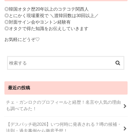
◎韓国オタク歴20年以上のコテコテ関西人
◎とにかく現場重視で ＼渡韓回数は30回以上／
◎対面サイン会やヨントン経験有
◎オタクで得た知識をお伝えしていきます
お気軽にどうぞ♡
最近の投稿
チェ・ガンロクのプロフィールと経歴！名言や人気の理由
も調べてみた！
【デスパッチ砲2026】いつ何時に発表される？噂の候補・
法則・過去事例から徹底予想！