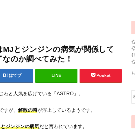
噂はMJとジンジンの病気が関係して
了なのか調べてみた！
はてブ
LINE
Pocket
わと人気を広げている「ASTRO」。
ですが、
解散の噂
が浮上しているようです。
Jとジンジンの病気
だと言われています。