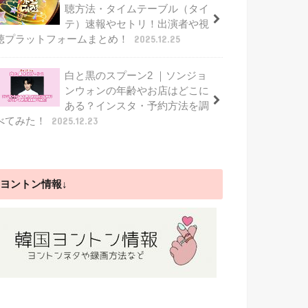
聴方法・タイムテーブル（タイ
テ）速報やセトリ！出演者や視
聴プラットフォームまとめ！
2025.12.25
白と黒のスプーン2 ｜ソンジョ
ンウォンの年齢やお店はどこに
ある？インスタ・予約方法を調
べてみた！
2025.12.23
ヨントン情報↓