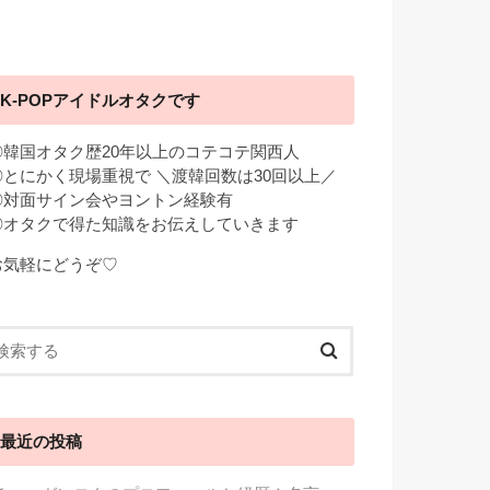
K-POPアイドルオタクです
◎韓国オタク歴20年以上のコテコテ関西人
◎とにかく現場重視で ＼渡韓回数は30回以上／
◎対面サイン会やヨントン経験有
◎オタクで得た知識をお伝えしていきます
お気軽にどうぞ♡
最近の投稿