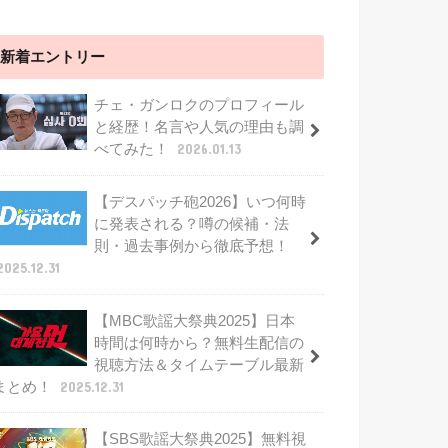
新着エントリー
チェ・ガンロクのプロフィール
と経歴！名言や人気の理由も調
べてみた！
2026.01.13
【デスパッチ砲2026】いつ何時
に発表される？噂の候補・法
則・過去事例から徹底予想！
2025.12.31
【MBC歌謡大祭典2025】日本
時間は何時から？無料生配信の
視聴方法＆タイムテーブル最新
まとめ！
2025.12.31
【SBS歌謡大祭典2025】無料視