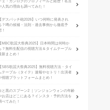
チェ・ガンロクのプロフィールと経歴！名言
や人気の理由も調べてみた！
【デスパッチ砲2026】いつ何時に発表され
る？噂の候補・法則・過去事例から徹底予
想！
【MBC歌謡大祭典2025】日本時間は何時か
ら？無料生配信の視聴方法＆タイムテーブル
最新まとめ！
【SBS歌謡大祭典2025】無料視聴方法・タイ
ムテーブル（タイテ）速報やセトリ！出演者
や視聴プラットフォームまとめ！
白と黒のスプーン2 ｜ソンジョンウォンの年齢
やお店はどこにある？インスタ・予約方法を
調べてみた！