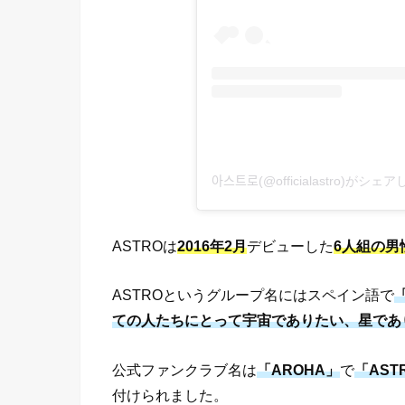
아스트로(@officialastro)がシ
ASTROは
2016年2月
デビューした
6人組の男
ASTROというグループ名にはスペイン語で
ての人たちにとって宇宙でありたい、星であ
公式ファンクラブ名は
「AROHA」
で
「
A
ST
付けられました。