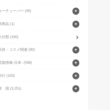
ユーチューバー
(45)
新商品
(1)
未分類
(160)
美容・コスメ関連
(90)
芸能情報-日本-
(598)
銀行
(163)
韓 国
(3,251)