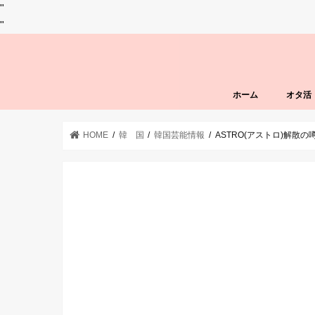
"
"
ホーム
オタ活
HOME
韓 国
韓国芸能情報
ASTRO(アストロ)解