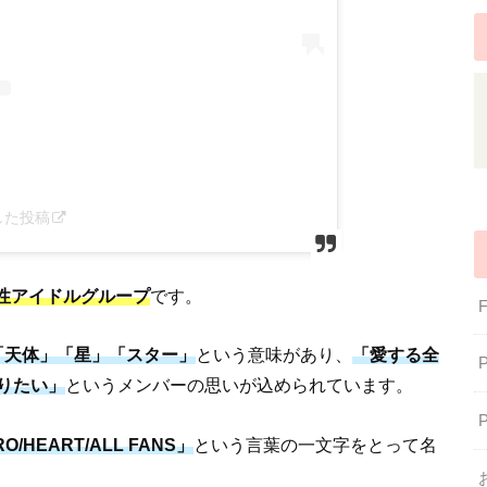
ェアした投稿
性アイドルグループ
です。
「天体」「星」「スター」
という意味があり、
「愛する全
りたい」
というメンバーの思いが込められています。
RO
/
H
EART/
A
LL FANS」
という言葉の一文字をとって名