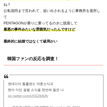
ね？
公私混同まで言われて、追い出されるように事務所を退所し
て
PENTAGONが乗りに乗ってるのきに脱退して
最悪の事件みたいな雰囲気だったんですけど
最終的に結婚ではなくて破局かい
韓国ファンの反応を調査！
젠데이아 톰홀랜드 약혼소식과
현아 이던 결별 소식을 한번에 들은 나.
pic.twitter.com/USSZtkBJfy