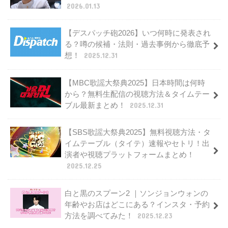
2026.01.13
【デスパッチ砲2026】いつ何時に発表され
る？噂の候補・法則・過去事例から徹底予
想！
2025.12.31
【MBC歌謡大祭典2025】日本時間は何時
から？無料生配信の視聴方法＆タイムテー
ブル最新まとめ！
2025.12.31
【SBS歌謡大祭典2025】無料視聴方法・タ
イムテーブル（タイテ）速報やセトリ！出
演者や視聴プラットフォームまとめ！
2025.12.25
白と黒のスプーン2 ｜ソンジョンウォンの
年齢やお店はどこにある？インスタ・予約
方法を調べてみた！
2025.12.23