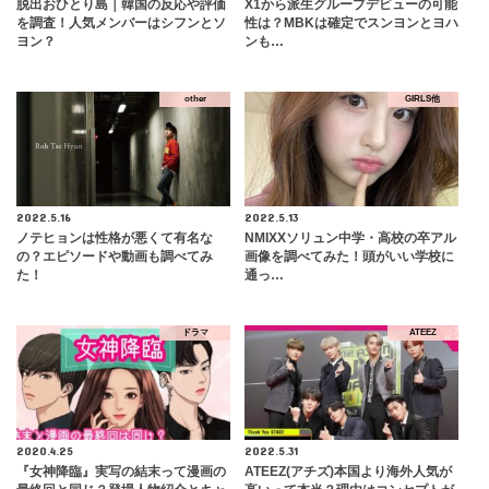
脱出おひとり島｜韓国の反応や評価
X1から派生グループデビューの可能
を調査！人気メンバーはシフンとソ
性は？MBKは確定でスンヨンとヨハ
ヨン？
ンも…
other
GIRLS他
2022.5.16
2022.5.13
ノテヒョンは性格が悪くて有名な
NMIXXソリュン中学・高校の卒アル
の？エピソードや動画も調べてみ
画像を調べてみた！頭がいい学校に
た！
通っ…
ドラマ
ATEEZ
2020.4.25
2022.5.31
『女神降臨』実写の結末って漫画の
ATEEZ(アチズ)本国より海外人気が