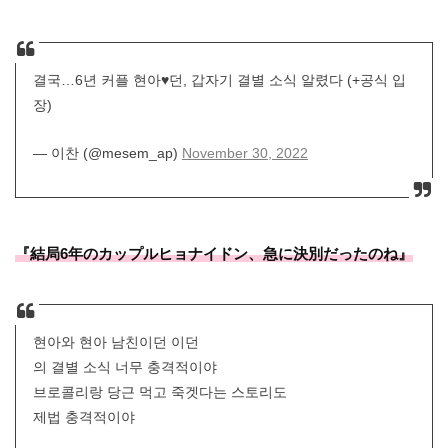
결국…6년 커플 현아♥던, 갑자기 결별 소식 알렸다 (+공식 입
장)
— 이찬 (@mesem_ap)
November 30, 2022
『結局6年のカップルヒョナイドン、急に決別だったのね』
현아와 현아 남친이던 이던
의 결별 소식 너무 충격적이야
브로콜리랑 당근 먹고 죽겟다는 스토리도
제법 충격적이야