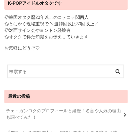
K-POPアイドルオタクです
◎韓国オタク歴20年以上のコテコテ関西人
◎とにかく現場重視で ＼渡韓回数は30回以上／
◎対面サイン会やヨントン経験有
◎オタクで得た知識をお伝えしていきます
お気軽にどうぞ♡
最近の投稿
チェ・ガンロクのプロフィールと経歴！名言や人気の理由
も調べてみた！