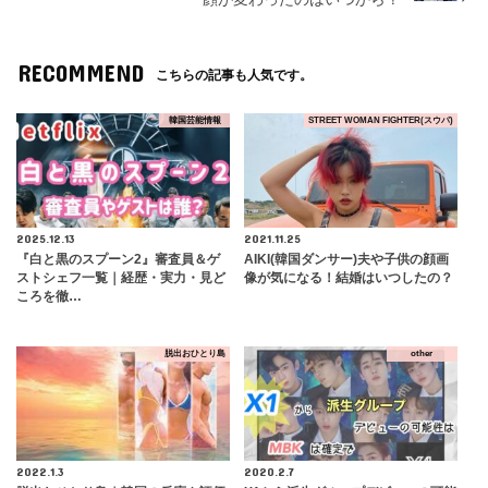
RECOMMEND
こちらの記事も人気です。
韓国芸能情報
STREET WOMAN FIGHTER(スウパ)
2025.12.13
2021.11.25
『白と黒のスプーン2』審査員＆ゲ
AIKI(韓国ダンサー)夫や子供の顔画
ストシェフ一覧｜経歴・実力・見ど
像が気になる！結婚はいつしたの？
ころを徹…
脱出おひとり島
other
2022.1.3
2020.2.7