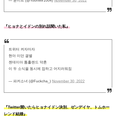
— 윤미르 (@YoonMir1004)
November 30, 2022
『ヒョナとイドンの別れ話聞いた私』
트위터 켜자마자
현아 이던 결별
젠데이아 톰홀랜드 약혼
이 두 소식을 동시에 접하고 어지러워짐
— 파커소녀 (@Fuckcha_)
November 30, 2022
『Twitter開いたらヒョナイドン決別、ゼンデイヤ、トムホー
レンド結婚』