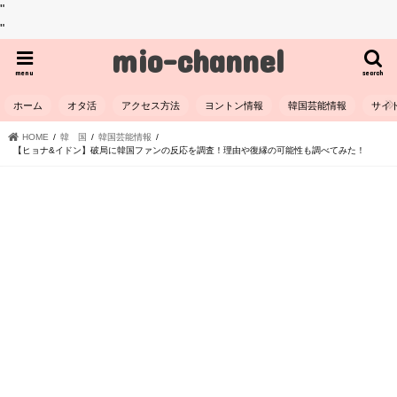
"
"
mio-channel
menu
search
ホーム
オタ活
アクセス方法
ヨントン情報
韓国芸能情報
サイ
HOME
韓 国
韓国芸能情報
【ヒョナ&イドン】破局に韓国ファンの反応を調査！理由や復縁の可能性も調べてみた！