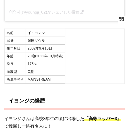
이영지(@youngji_02)がシェアした投稿
名前
イ・ヨンジ
出身
韓国ソウル
生年月日
2002年9月10日
年齢
20歳(2022年10月時点)
身長
175㎝
血液型
O型
所属事務所
MAINSTREAM
イヨンジの経歴
イヨンジさんは高校3年生の頃に出場した
「高等ラッパー3」
で優勝し一躍有名人に！