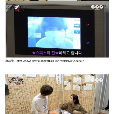
出典元：https://news.kstyle.com/article.ksn?articleNo=2203037