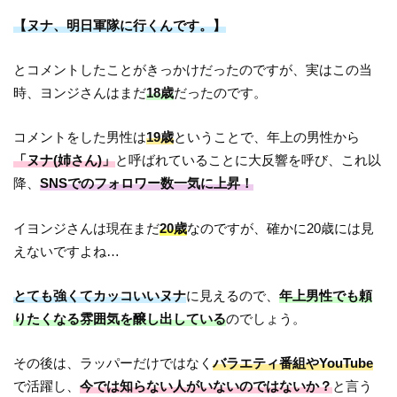
【ヌナ、明日軍隊に行くんです。】
とコメントしたことがきっかけだったのですが、実はこの当
時、ヨンジさんはまだ
18歳
だったのです。
コメントをした男性は
19歳
ということで、年上の男性から
「ヌナ(姉さん)」
と呼ばれていることに大反響を呼び、これ以
降、
SNSでのフォロワー数一気に上昇！
イヨンジさんは現在まだ
20歳
なのですが、確かに20歳には見
えないですよね…
とても強くてカッコいいヌナ
に見えるので、
年上男性でも頼
りたくなる雰囲気を醸し出している
のでしょう。
その後は、ラッパーだけではなく
バラエティ番組やYouTube
で活躍し、
今では知らない人がいないのではないか？
と言う