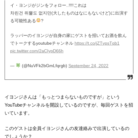
イ・ヨンジがジンをフォロー..!!!!これは
차린건 쥐뿔도 없지만(大したものはなにもないけど)に出演す
る可能性ある
?
ラッパーのイヨンジが自身の家にゲストを招いてお酒を飲ん
でトークするyoutubeチャンネル
https://t.co/jZTvpsTqb1
pic.twitter.com/2aCIypD66h
—
(@NuVFk2bGmLfqrgb)
September 24, 2022
イヨンジさんは「もっとつまらないものですが」という
YouTubeチャンネルを開設しているのですが、毎回ゲストを招
いています。
このゲストは全員イヨンジさんの友達絡みで出演しているの
でしょうか？