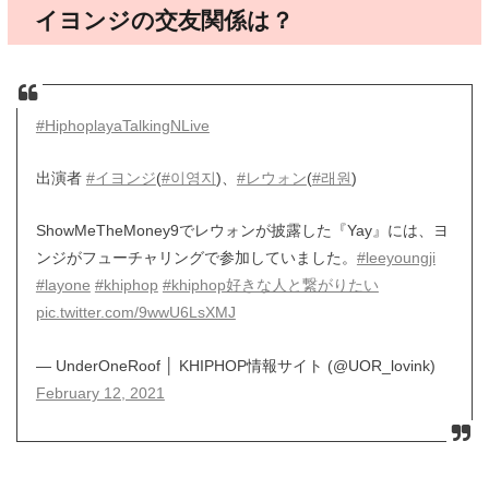
イヨンジの交友関係は？
#HiphoplayaTalkingNLive
出演者
#イヨンジ
(
#이영지
)、
#レウォン
(
#래원
)
ShowMeTheMoney9でレウォンが披露した『Yay』には、ヨ
ンジがフューチャリングで参加していました。
#leeyoungji
#layone
#khiphop
#khiphop好きな人と繋がりたい
pic.twitter.com/9wwU6LsXMJ
— UnderOneRoof │ KHIPHOP情報サイト (@UOR_lovink)
February 12, 2021