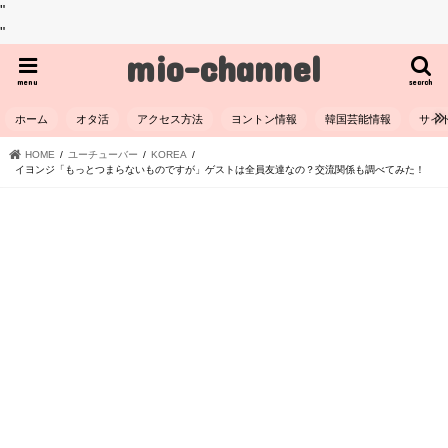
"
"
mio-channel
menu
search
ホーム
オタ活
アクセス方法
ヨントン情報
韓国芸能情報
サイ
HOME
ユーチューバー
KOREA
イヨンジ「もっとつまらないものですが」ゲストは全員友達なの？交流関係も調べてみた！