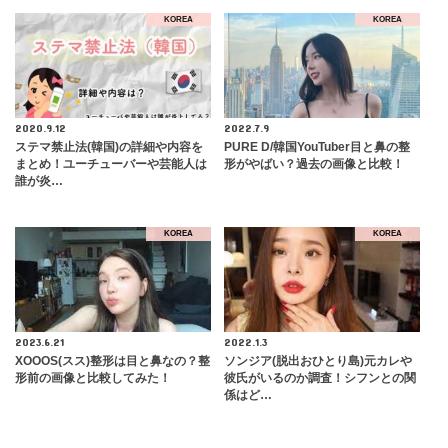
KOREA
KOREA
2020.9.12
2022.7.9
ステマ禁止法(韓国)の詳細や内容を
PURE D/韓国YouTuber目と鼻の整
まとめ！ユーチューバーや芸能人は
形がやばい？過去の画像と比較！
誰が炎…
KOREA
KOREA
2023.6.21
2022.1.3
XOOOS(スス)整形は目と鼻なの？整
ソンジア(脱出おひとり島)元カレや
形前の画像と比較してみた！
彼氏がいるのか調査！シフンとの関
係はど…