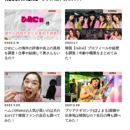
JAPAN
KOREA
2020.2.14
2023.6.1
ひめにぃの海外の評価や炎上の真相
韓国【ralral】プロフィールや経歴
を調査！仕事や結婚して奥さんもい
を調査！年齢や職業をまとめてみ
るの？
た！
KOREA
JAPAN
2022.9.20
2021.5.28
へムジ(Hamzy)人気が高いのは犬の
ブリアナギガンテ(ぽよまる)国籍や
おかげ？韓国ファンの反応も調べて
出身地は韓国なの？在日の噂も調べ
みた！
てみた！