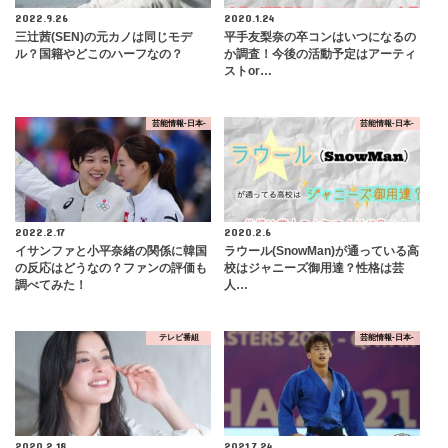
2022.9.26
2020.1.24
三辻茜(SEN)の元カノは同じモデ
平手友梨奈の卒コンはいつになるの
ル？国籍やどこのハーフなの？
か調査！今後の活動予定はアーティ
ストor…
芸能情報-日本-
芸能情報-日本-
2022.2.17
2020.2.6
イサンファと小平奈緒の関係に韓国
ラウール(SnowMan)が通っている高
の反応はどうなの？ファンの評価も
校はジャニーズ御用達？性格は芸
調べてみた！
人…
テレビ番組
芸能情報-日本-
2020.2.18
2021.7.24