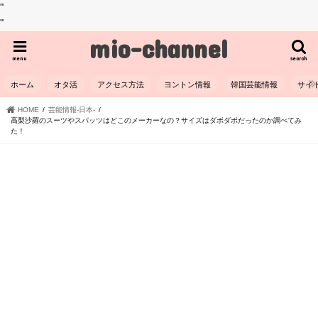
"
"
mio-channel
menu
search
ホーム
オタ活
アクセス方法
ヨントン情報
韓国芸能情報
サイ
HOME
芸能情報-日本-
高梨沙羅のスーツやスパッツはどこのメーカーなの？サイズはダボダボだったのか調べてみ
た！