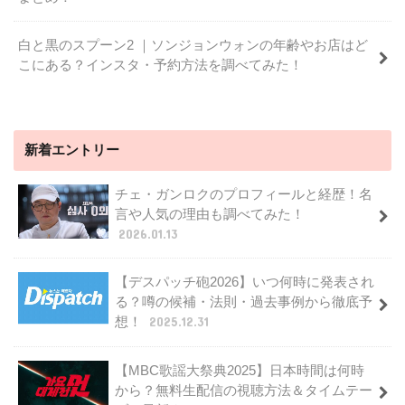
白と黒のスプーン2 ｜ソンジョンウォンの年齢やお店はど
こにある？インスタ・予約方法を調べてみた！
新着エントリー
チェ・ガンロクのプロフィールと経歴！名
言や人気の理由も調べてみた！
2026.01.13
【デスパッチ砲2026】いつ何時に発表され
る？噂の候補・法則・過去事例から徹底予
想！
2025.12.31
【MBC歌謡大祭典2025】日本時間は何時
から？無料生配信の視聴方法＆タイムテー