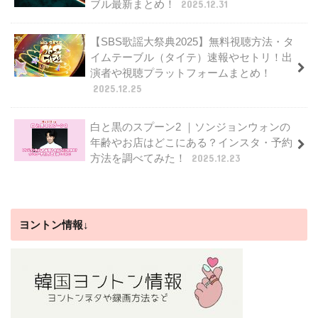
ブル最新まとめ！
2025.12.31
【SBS歌謡大祭典2025】無料視聴方法・タ
イムテーブル（タイテ）速報やセトリ！出
演者や視聴プラットフォームまとめ！
2025.12.25
白と黒のスプーン2 ｜ソンジョンウォンの
年齢やお店はどこにある？インスタ・予約
方法を調べてみた！
2025.12.23
ヨントン情報↓