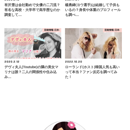
有沢雪は会社勤めで女優の二刀流？
楊勇緯(ヨウ選手)は結婚して子供も
有名な高校・大学卒で高学歴なのか
いるの？身長や体重のプロフィール
調査して…
も調べ…
芸能情報-日本-
芸能情報-日本-
2020.2.12
2022.10.20
デヴィ夫人(Youtube)の隣の美女マ
ローランド(ホスト)韓国人気も高い
リナは誰？二人の関係性や住み込
って本当？ファン反応を調べてみ
み…
た！