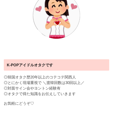
K-POPアイドルオタクです
◎韓国オタク歴20年以上のコテコテ関西人
◎とにかく現場重視で ＼渡韓回数は30回以上／
◎対面サイン会やヨントン経験有
◎オタクで得た知識をお伝えしていきます
お気軽にどうぞ♡