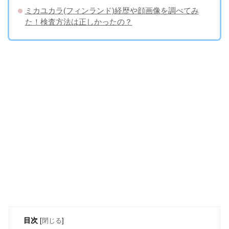
ミカユカラ(フィンランド)経歴や顔画像を調べてみ
た！検査方法は正しかったの？
目次
[
閉じる
]