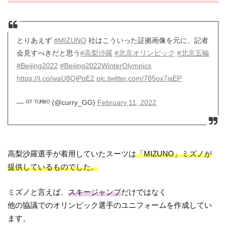
とりあえず
#MIZUNO
社はこういった証拠画像を元に、記者
会見すべきだと思う
#高梨沙羅
#北京オリンピック
#北京五輪
#Beijing2022
#Beijing2022WinterOlympics
https://t.co/waU8QiPqE2
pic.twitter.com/785ox7isEP
— ᴳᵀ ᵀᵁᴿᴮᴼ (@curry_GG)
February 11, 2022
高梨沙羅選手が着用していたスーツは
「MIZUNO」ミズノが
提供しているものでした。
ミズノと言えば、
スキージャンプ
だけではなく
他の協議でのオリンピック選手のユニフォームを作成してい
ます。