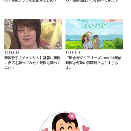
の？韓国ファンの反応をまとめ！
る？最終回はいつか調べてみた！
韓 国
ドラマ
2023.7.20
2022.9.19
韓国歌手【チョンリム】訃報に韓国
『田舎街ダイアリーズ』netflix配信
に反応を調べてみた！死因も調べて
時間は何時の何曜日？あらすじも
みた！
ま…