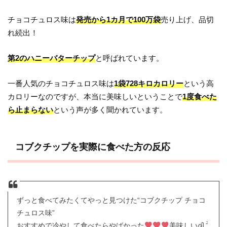
チョコチュロス味は
発売から1カ月で100万袋
売り上げ、品切
れ続出！
第2のハニーバターチップ
と呼ばれています。
一番人気のチョコチュロス味は
1袋728キロカロリー
という高
カロリーなのですが、本当に美味しいということで
1度食べた
ら止まらない
という声が多く聞かれています。
コブクチップを実際に食べた方の反応
ずっと食べてみたくてやっと見つけた“コブクチップ チョコ
チュロス味”
おすすめで冷やして食べたらやばかった
美味しいദ്ദി ˉ͈̀