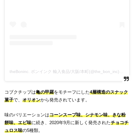
theBoninc. ボンインク 輸入食品/大阪/本町(@the_bon_inc)がシェアした投稿
コブクチップは
亀の甲羅
をモチーフにした
4層構造のスナック
菓子
で、
オリオン
から発売されています。
味のバリエーションは
コーンスープ味、シナモン味、きな粉
餅味、エビ味
に続き、2020年9月に新しく発売された
チョコチ
ュロス味
の5種類。