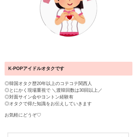
K-POPアイドルオタクです
◎韓国オタク歴20年以上のコテコテ関西人
◎とにかく現場重視で ＼渡韓回数は30回以上／
◎対面サイン会やヨントン経験有
◎オタクで得た知識をお伝えしていきます
お気軽にどうぞ♡