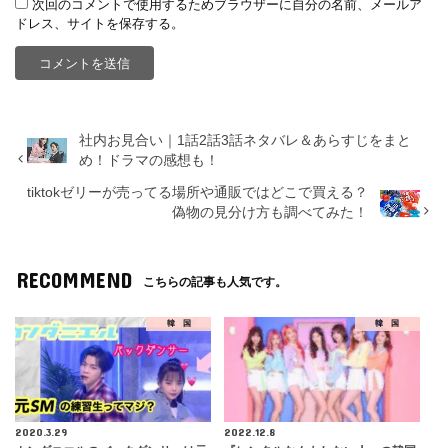
次回のコメントで使用するためブラウザーに自分の名前、メールア
ドレス、サイトを保存する。
社内お見合い｜1話2話3話ネタバレ＆あらすじをまと
め！ドラマの感想も！
tiktokゼリーが売ってる場所や通販ではどこで買える？
偽物の見分け方も調べてみた！
RECOMMEND
こちらの記事も人気です。
韓 国
韓 国
2020.3.29
2022.12.8