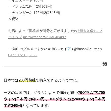
・イエスマート:168円
・ドンキ:171円（2個303円）
・チョンガーネ:192円(2個345円)
※税込
お店によって価格差が随分と広がりましたね
#新大久保
#コブ
クチップ
pic.twitter.com/rOMLJeX8Pt
— 釜山のグルメですかい★ BGスカイ
(@BusanGourmet)
February 16, 2022
日本では
200円前後
で購入できるようですね。
一方の韓国では、グラムによって値段が違い
70グラムで1700
ウォン(日本円で約170円)、160グラムでは2400ウォン(日本円
で約240円)
となっています。