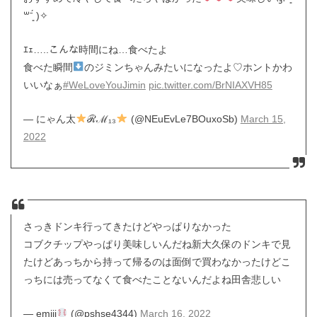
꒳ˉ͈́ )✧
ｴｪ…..こんな時間にね…食べたよ
食べた瞬間
のジミンちゃんみたいになったよ♡ホントかわ
いいなぁ
#WeLoveYouJimin
pic.twitter.com/BrNIAXVH85
— にゃん太
ℛℳ₁₃
(@NEuEvLe7BOuxoSb)
March 15,
2022
さっきドンキ行ってきたけどやっぱりなかった
コブクチップやっぱり美味しいんだね新大久保のドンキで見
たけどあっちから持って帰るのは面倒で買わなかったけどこ
っちには売ってなくて食べたことないんだよね田舎悲しい
— emiii
(@pshse4344)
March 16, 2022