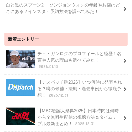
白と黒のスプーン2 ｜ソンジョンウォンの年齢やお店はど
こにある？インスタ・予約方法を調べてみた！
新着エントリー
チェ・ガンロクのプロフィールと経歴！名
言や人気の理由も調べてみた！
2026.01.13
【デスパッチ砲2026】いつ何時に発表され
る？噂の候補・法則・過去事例から徹底予
想！
2025.12.31
【MBC歌謡大祭典2025】日本時間は何時
から？無料生配信の視聴方法＆タイムテー
ブル最新まとめ！
2025.12.31