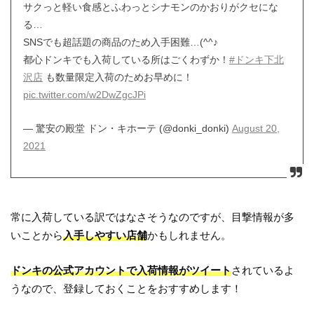
サクっと軽い食感とふわっとシナモンのかおりがクセにな
る…
SNSでも超話題の商品のため入手困難…(^^♪
都心ドンキでも入荷している所はごくわずか！
#ドンキ下北
沢店
も数量限定入荷のためお早めに！
pic.twitter.com/w2DwZgcJPi
— 驚安の殿堂 ドン・キホーテ (@donki_donki)
August 20,
2021
常に入荷している訳ではなさそうなのですが、目撃情報が多
いことから
入手しやすい店舗
かもしれません。
ドンキの公式アカウントで入荷情報がツイート
されているよ
うなので、登録しておくことをおすすめします！