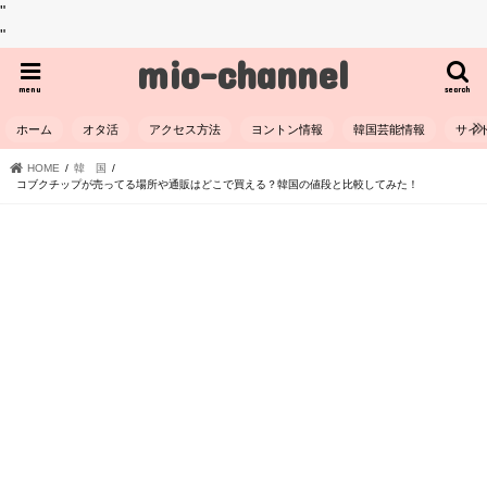
"
"
mio-channel
menu
search
ホーム
オタ活
アクセス方法
ヨントン情報
韓国芸能情報
サイ
HOME
韓 国
コブクチップが売ってる場所や通販はどこで買える？韓国の値段と比較してみた！