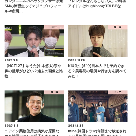
カンダニエルのバックダンサーは元
『レンタルなんもしない人』の韓国
SMの練習生ってマジ？プロフィー
アイドルはbugAbooかTRI.BEな…
ルや所属…
NCT
韓 国
2021.9.8
2022.11.28
【NCT127】ゆうた(中本悠太)顎や
KIU先生(ギウ)日本人でも予約でき
鼻の整形がひどい？過去の画像と比
る？美容院の場所や行き方を調べて
較…
みた！
韓 国
ドラマ
2023.2.9
2021.6.25
ユアイン薬物使用は病気が原因な
mine(韓国ドラマ)何話まで放送され