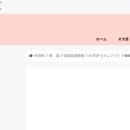
"
"
ホーム
オタ活
HOME
韓 国
韓国芸能情報
K-POP【ナムジャ】
B