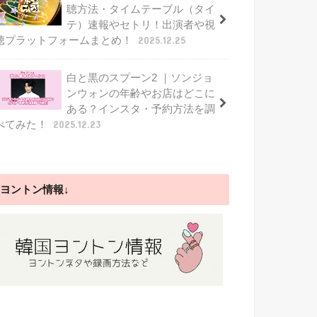
聴方法・タイムテーブル（タイ
テ）速報やセトリ！出演者や視
聴プラットフォームまとめ！
2025.12.25
白と黒のスプーン2 ｜ソンジョ
ンウォンの年齢やお店はどこに
ある？インスタ・予約方法を調
べてみた！
2025.12.23
ヨントン情報↓