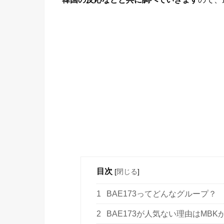
目次
[
閉じる
]
1
BAE173ってどんなグループ？
2
BAE173が人気ない理由はMB