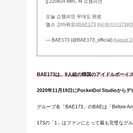
[] 220824 MBC M 쇼챔피언
오늘 쇼챔피언 무대도 완료
엘스 고마워요
#BAE173
#비에이이173
#
— BAE173 (@BAE173_official)
August 2
BAE173は、9人組の韓国のアイドルボーイ
2020年11月19日にPocketDol Studioから
グループ名「BAE173」のBAEは「Before 
173の「1」はファンにとって最も完璧なグ