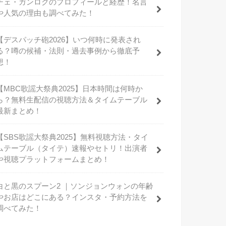
チェ・ガンロクのプロフィールと経歴！名言
や人気の理由も調べてみた！
【デスパッチ砲2026】いつ何時に発表され
る？噂の候補・法則・過去事例から徹底予
想！
【MBC歌謡大祭典2025】日本時間は何時か
ら？無料生配信の視聴方法＆タイムテーブル
最新まとめ！
【SBS歌謡大祭典2025】無料視聴方法・タイ
ムテーブル（タイテ）速報やセトリ！出演者
や視聴プラットフォームまとめ！
白と黒のスプーン2 ｜ソンジョンウォンの年齢
やお店はどこにある？インスタ・予約方法を
調べてみた！