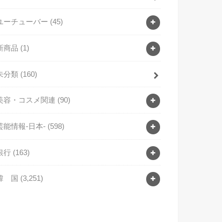
ユーチューバー
(45)
新商品
(1)
未分類
(160)
美容・コスメ関連
(90)
芸能情報-日本-
(598)
銀行
(163)
韓 国
(3,251)