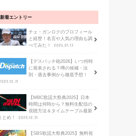
新着エントリー
チェ・ガンロクのプロフィール
と経歴！名言や人気の理由も調
べてみた！
2026.01.13
【デスパッチ砲2026】いつ何時
に発表される？噂の候補・法
則・過去事例から徹底予想！
2025.12.31
【MBC歌謡大祭典2025】日本
時間は何時から？無料生配信の
視聴方法＆タイムテーブル最新
まとめ！
2025.12.31
【SBS歌謡大祭典2025】無料視