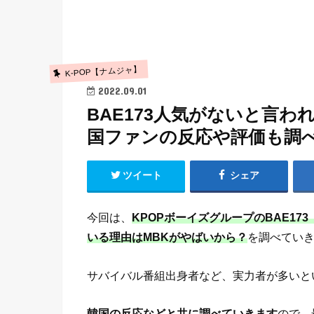
K-POP【ナムジャ】
2022.09.01
BAE173人気がないと言わ
国ファンの反応や評価も調
ツイート
シェア
今回は、
KPOPボーイズグループのBAE1
いる理由はMBKがやばいから？
を調べてい
サバイバル番組出身者など、実力者が多いとい
韓国の反応などと共に調べていきます
ので、