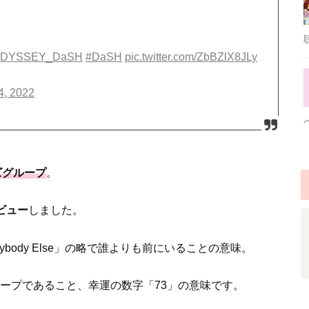
ODYSSEY_DaSH
#DaSH
pic.twitter.com/ZbBZlX8JLy
4, 2022
ズグループ
。
デビュー
しました。
Anybody Else」の略で誰よりも前にいることの意味。
ループであること、幸運の数字「73」の意味です。