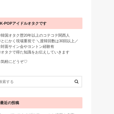
K-POPアイドルオタクです
◎韓国オタク歴20年以上のコテコテ関西人
◎とにかく現場重視で ＼渡韓回数は30回以上／
◎対面サイン会やヨントン経験有
◎オタクで得た知識をお伝えしていきます
お気軽にどうぞ♡
最近の投稿