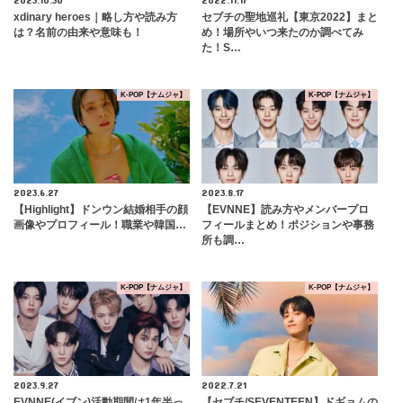
xdinary heroes｜略し方や読み方
セブチの聖地巡礼【東京2022】まと
は？名前の由来や意味も！
め！場所やいつ来たのか調べてみ
た！S…
K-POP【ナムジャ】
K-POP【ナムジャ】
2023.6.27
2023.8.17
【Highlight】ドンウン結婚相手の顔
【EVNNE】読み方やメンバープロ
画像やプロフィール！職業や韓国…
フィールまとめ！ポジションや事務
所も調…
K-POP【ナムジャ】
K-POP【ナムジャ】
2023.9.27
2022.7.21
EVNNE(イブン)活動期間は1年半っ
【セブチ/SEVENTEEN】ドギョムの