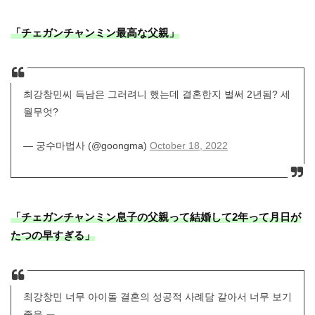
「チェガンチャンミン最高な父親」
최강창민씨 득남은 그러려니 했는데 결혼한지 벌써 2년됨? 세
월무엇?
— 궁수마법사 (@goongma)
October 18, 2022
「チェガンチャンミン息子の父親って結婚して2年って月日が
たつの早すぎる」
최강창민 너무 아이돌 결혼의 성공적 사례담 같아서 너무 보기
좋음.ㅠ