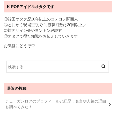
K-POPアイドルオタクです
◎韓国オタク歴20年以上のコテコテ関西人
◎とにかく現場重視で ＼渡韓回数は30回以上／
◎対面サイン会やヨントン経験有
◎オタクで得た知識をお伝えしていきます
お気軽にどうぞ♡
最近の投稿
チェ・ガンロクのプロフィールと経歴！名言や人気の理由
も調べてみた！