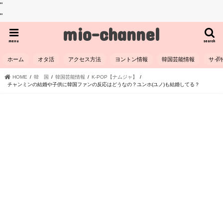
"
"
mio-channel
menu
search
ホーム
オタ活
アクセス方法
ヨントン情報
韓国芸能情報
サイ
HOME
韓 国
韓国芸能情報
K-POP【ナムジャ】
チャンミンの結婚や子供に韓国ファンの反応はどうなの？ユンホ(ユノ)も結婚してる？