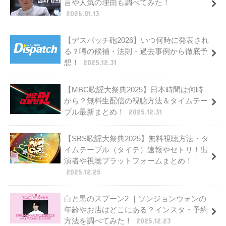
言や人気の理由も調べてみた！
2026.01.13
【デスパッチ砲2026】いつ何時に発表され
る？噂の候補・法則・過去事例から徹底予
想！
2025.12.31
【MBC歌謡大祭典2025】日本時間は何時
から？無料生配信の視聴方法＆タイムテー
ブル最新まとめ！
2025.12.31
【SBS歌謡大祭典2025】無料視聴方法・タ
イムテーブル（タイテ）速報やセトリ！出
演者や視聴プラットフォームまとめ！
2025.12.25
白と黒のスプーン2 ｜ソンジョンウォンの
年齢やお店はどこにある？インスタ・予約
方法を調べてみた！
2025.12.23