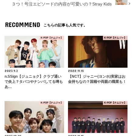
３つ！号泣エピソードの内容が可愛いの？Stray Kids
RECOMMEND
こちらの記事も人気です。
K-POP【ナムジャ】
K-POP【ナムジャ】
2023.9.3
2022.11.15
n.SSign【ジュニョク】クラブ通い
【NCT】ジャニー(ヨンホ)実家はお
で炎上？タバコやナンパしてる噂も
金持ちなの？国籍や両親の職業も！
あ…
K-POP【ナムジャ】
K-POP【ナムジャ】
2023.10.30
2022.11.17