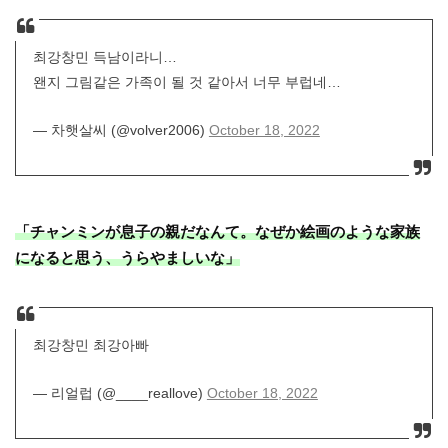
최강창민 득남이라니…
왠지 그림같은 가족이 될 것 같아서 너무 부럽네…
— 차햇살씨 (@volver2006)
October 18, 2022
「チャンミンが息子の親だなんて。なぜか絵画のような家族
になると思う、うらやましいな」
최강창민 최강아빠
— 리얼럽 (@____reallove)
October 18, 2022