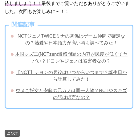
待しましょう！！
最後までご覧いただきありがとうございま
した。次回もお楽しみに～！！
関連記事
NCTジェノTWICEミナの関係はゲーム仲間で確定な
の？熱愛や日本語力が高い噂も調べてみた！
本国シズ二(NCTzen)激怒問題の内容が民度が低くてヤ
バい？ドヨンやジェノは被害者なの？
【NCT】テヨンの兵役はいつからいつまで？誕生日か
ら計算してみた！
ウヌご飯女と安藤の元カノは同一人物？NCTやスキズ
の話は虚言なの？
NCT