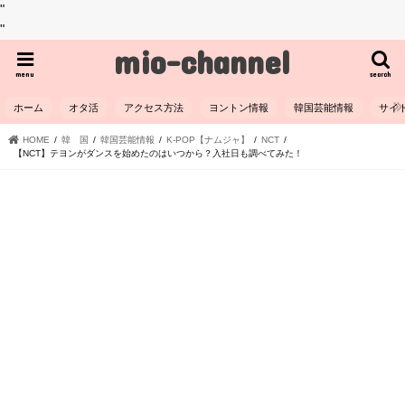
"
"
mio-channel
menu
search
ホーム
オタ活
アクセス方法
ヨントン情報
韓国芸能情報
サイ
HOME
韓 国
韓国芸能情報
K-POP【ナムジャ】
NCT
【NCT】テヨンがダンスを始めたのはいつから？入社日も調べてみた！