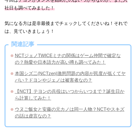
社日も調べてみました！
気になる方は是非最後までチェックしてくださいね！それで
は、見ていきましょう！
関連記事
NCTジェノTWICEミナの関係はゲーム仲間で確定な
の？熱愛や日本語力が高い噂も調べてみた！
本国シズ二(NCTzen)激怒問題の内容が民度が低くてヤ
バい？ドヨンやジェノは被害者なの？
【NCT】テヨンの兵役はいつからいつまで？誕生日か
ら計算してみた！
ウヌご飯女と安藤の元カノは同一人物？NCTやスキズ
の話は虚言なの？