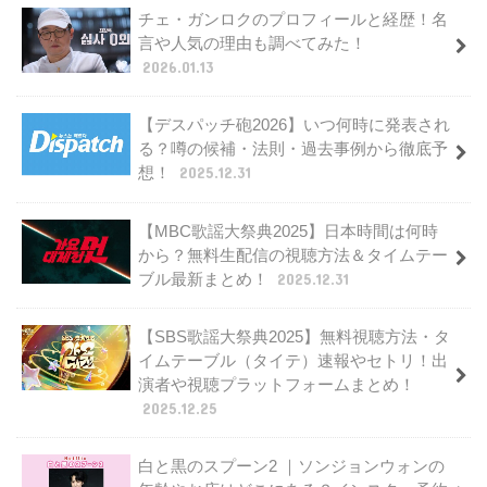
チェ・ガンロクのプロフィールと経歴！名
言や人気の理由も調べてみた！
2026.01.13
【デスパッチ砲2026】いつ何時に発表され
る？噂の候補・法則・過去事例から徹底予
想！
2025.12.31
【MBC歌謡大祭典2025】日本時間は何時
から？無料生配信の視聴方法＆タイムテー
ブル最新まとめ！
2025.12.31
【SBS歌謡大祭典2025】無料視聴方法・タ
イムテーブル（タイテ）速報やセトリ！出
演者や視聴プラットフォームまとめ！
2025.12.25
白と黒のスプーン2 ｜ソンジョンウォンの