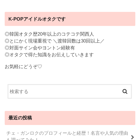
K-POPアイドルオタクです
◎韓国オタク歴20年以上のコテコテ関西人
◎とにかく現場重視で ＼渡韓回数は30回以上／
◎対面サイン会やヨントン経験有
◎オタクで得た知識をお伝えしていきます
お気軽にどうぞ♡
最近の投稿
チェ・ガンロクのプロフィールと経歴！名言や人気の理由
も調べてみた！