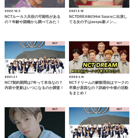
2022.10.5
2021.5.12
NCTルーカス兵役の可能性がある
NCTDREAMのHot Sauceに出演し
の？年齢や国籍から調べてみた！
てる女の子はaespa新メン…
NCT
NCT
2021.3.1
2020.4.14
NCT契約期間は7年って本当なの？
NCTドリームの解散理由はマークの
内容や更新はいつになるのか調査！
卒業が原因なの？詳細や今後の活動
をまとめ！
NCT
NCT