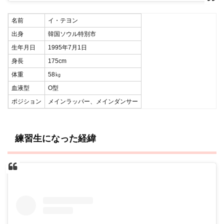
名前
イ・テヨン
出身
韓国ソウル特別市
生年月日
1995年7月1日
身長
175cm
体重
58㎏
血液型
O型
ポジション
メインラッパー、メインダンサー
練習生になった経緯