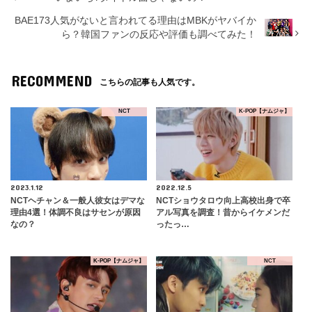
BAE173人気がないと言われてる理由はMBKがヤバイか
ら？韓国ファンの反応や評価も調べてみた！
RECOMMEND
こちらの記事も人気です。
NCT
K-POP【ナムジャ】
2023.1.12
2022.12.5
NCTヘチャン＆一般人彼女はデマな
NCTショウタロウ向上高校出身で卒
理由4選！体調不良はサセンが原因
アル写真を調査！昔からイケメンだ
なの？
ったっ…
K-POP【ナムジャ】
NCT