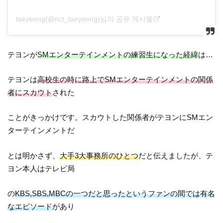
taeyeong(@nct_taeyeong)님의 공유 게시물
テヨンが
SMエンターテインメントの練習生になった経緯
は…
テヨンは
高校生の時に路上でSMエンターテインメントの関係
者にスカウト
された
ことがきっかけです。スカウトした関係者がテヨンにSMエン
ターテインメントだ
とは明かさず、
大手3大事務所のひとつ
だと伝えましたが、テ
ヨン本人はテレビ局
の
KBS,SBS,MBCの一つだと思ったというファンの間では有名
なエピソード
があり