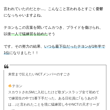
言われていたのだとか…。こんなこと言われるとすごく憂鬱
になっちゃいますよね。
テヨンもこの言葉を聞いてムカつき、プライドを傷けられ、
以後
一人で猛練習を始めた
そう
です。その努力の結果、
いつも最下位だったテヨンが1年半で
1位
になりました！！
来世まで伝えたいNCTメンバーのすごさ
テヨン
スカウトされSMに入社したけど歌ダンスラップ全て初めて
で練習生の中で1番下手だった。ある日社員に｢もうあの子
は…｣と言われたことを境に猛練習し今やNCTの天才リーダ