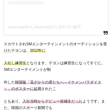
taeyeong(@nct_taeyeong)님의 공유 게시물
スカウトされSMエンターテインメントのオーディションを受
けたテヨンは、
2012年に
入社し練習生
となります。テヨンは練習生になってすぐに、
SMエンターテイメントが制
作した
韓国版「花ざかりの君たちへ～イケメンパラダイス
～」のポスターに起用
されたこ
ともあり、
入社当時からデビュー候補生だった
ようです。ま
た、韓国のスポーツ新聞でも