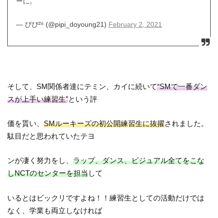
ーに。
— ぴぴ²⁶ (@pipi_doyoung21)
February 2, 2021
そして、SM関係者達にテミン、カイに続いて
“SMで一番ダン
スが上手い練習生”
という評
価を貰い、
SMルーキーズの初公開練習生に抜擢
されました。
駄目だと思われていたテヨ
ンが凄く努力をし、
ラップ、ダンス、ビジュアル全てをこな
しNCTのセンターを担当
して
いるとはビックリですよね！！練習生としての活動だけでは
なく、学業も両立しなければ