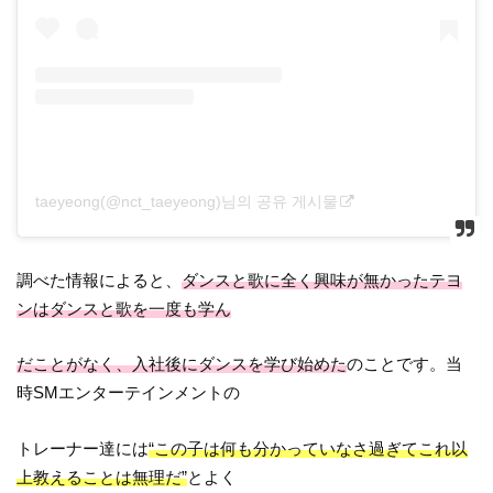
taeyeong(@nct_taeyeong)님의 공유 게시물
調べた情報によると、
ダンスと歌に全く興味が無かったテヨ
ンはダンスと歌を一度も学ん
だことがなく、入社後にダンスを学び始めた
のことです。当
時SMエンターテインメントの
トレーナー達には
“この子は何も分かっていなさ過ぎてこれ以
上教えることは無理だ”
とよく