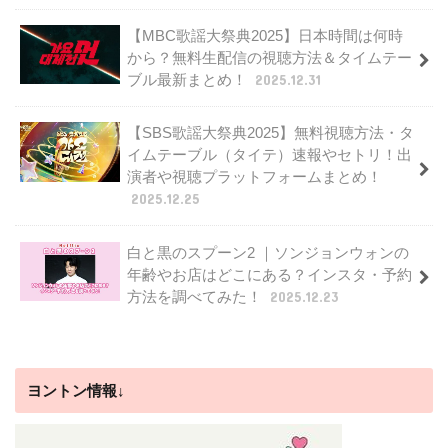
【MBC歌謡大祭典2025】日本時間は何時
から？無料生配信の視聴方法＆タイムテー
ブル最新まとめ！
2025.12.31
【SBS歌謡大祭典2025】無料視聴方法・タ
イムテーブル（タイテ）速報やセトリ！出
演者や視聴プラットフォームまとめ！
2025.12.25
白と黒のスプーン2 ｜ソンジョンウォンの
年齢やお店はどこにある？インスタ・予約
方法を調べてみた！
2025.12.23
ヨントン情報↓