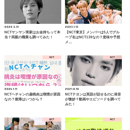
2022.5.31
2023.1.13
NCTヤンヤン実家はお金持ちって本
【NCT東京】メンバーは5人でグル
当？両親の職業も調べてみた！
ープ名はNCT139なの？意味や予想
メ…
NCT
NCT
2024.1.11
2021.8.10
NCTヘチャンの扁桃炎は喫煙が原因
NCTテヨンは英語が話せるのに発音
なの？復帰はいつから？
が微妙？動画やエピソードを調べて
みた！
NCT
NCT