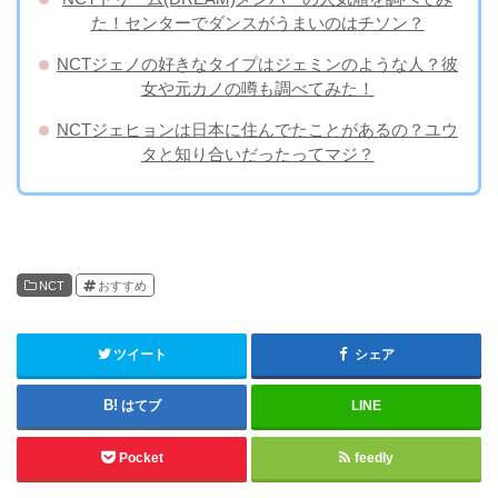
た！センターでダンスがうまいのはチソン？
NCTジェノの好きなタイプはジェミンのような人？彼
女や元カノの噂も調べてみた！
NCTジェヒョンは日本に住んでたことがあるの？ユウ
タと知り合いだったってマジ？
NCT
おすすめ
ツイート
シェア
はてブ
LINE
Pocket
feedly