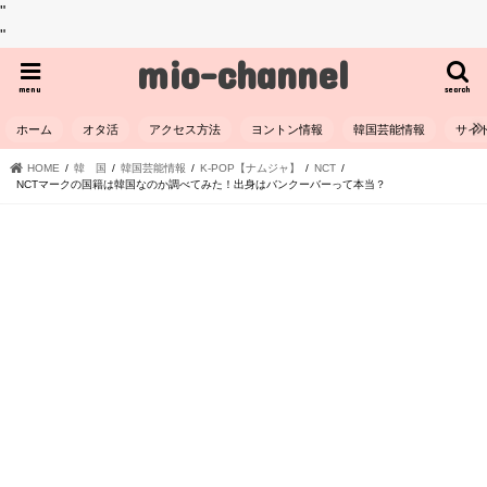
"
"
mio-channel
menu
search
ホーム
オタ活
アクセス方法
ヨントン情報
韓国芸能情報
サイ
HOME
韓 国
韓国芸能情報
K-POP【ナムジャ】
NCT
NCTマークの国籍は韓国なのか調べてみた！出身はバンクーバーって本当？