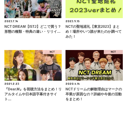
2023.7.14
2023.9.15
NCT DREAM【ISTJ】どこで買う？
NCTの聖地巡礼【東京2023】まと
形態の種類・特典の違い・リリイ…
め！場所やいつ誰が来たのか調べて
みた！
NCT
NCT
2021.2.23
2020.4.14
​『Dear.M』を視聴方法をまとめ！リ
NCTドリームの解散理由はマークの
アルタイムや日本語字幕付きサイ
卒業が原因なの？詳細や今後の活動
ト…
をまとめ！