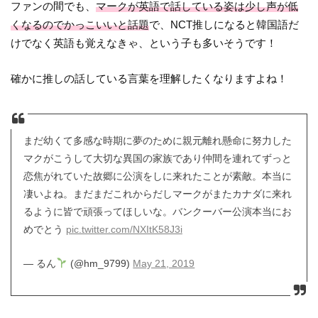
ファンの間でも、
マークが英語で話している姿は少し声が低
くなるのでかっこいいと話題
で、NCT推しになると韓国語だ
けでなく英語も覚えなきゃ、という子も多いそうです！
確かに推しの話している言葉を理解したくなりますよね！
まだ幼くて多感な時期に夢のために親元離れ懸命に努力した
マクがこうして大切な異国の家族であり仲間を連れてずっと
恋焦がれていた故郷に公演をしに来れたことが素敵。本当に
凄いよね。まだまだこれからだしマークがまたカナダに来れ
るように皆で頑張ってほしいな。バンクーバー公演本当にお
めでとう
pic.twitter.com/NXItK58J3i
— るん
(@hm_9799)
May 21, 2019