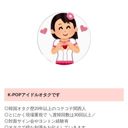
K-POPアイドルオタクです
◎韓国オタク歴20年以上のコテコテ関西人
◎とにかく現場重視で ＼渡韓回数は30回以上／
◎対面サイン会やヨントン経験有
◎オタクで得た知識をお伝えしていきます