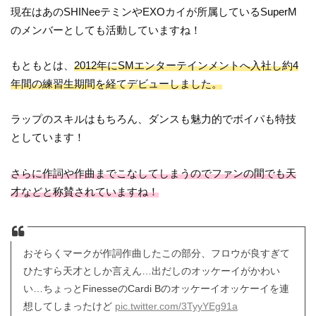
現在はあのSHINeeテミンやEXOカイが所属しているSuperM
のメンバーとしても活動していますね！
もともとは、
2012年にSMエンターテインメントへ入社し約4
年間の練習生期間を経てデビューしました。
ラップのスキルはもちろん、ダンスも魅力的でボイパも特技
としています！
さらに作詞や作曲までこなしてしまうのでファンの間でも天
才などと称賛されていますね！
おそらくマークが作詞作曲したこの部分、フロウが良すぎて
ひたすら天才としか言えん…出だしのオッケーイがかわい
い…ちょっとFinesseのCardi Bのオッケーイオッケーイを連
想してしまったけど
pic.twitter.com/3TyyYEg91a