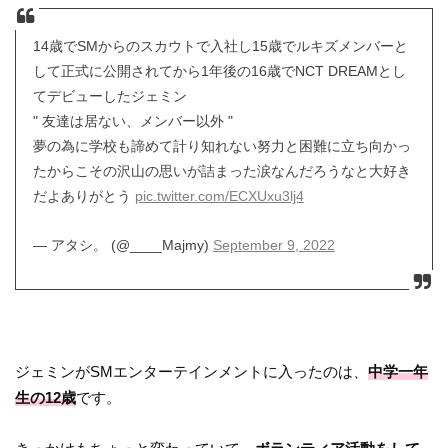
14歳でSMからのスカウトで入社し15歳でルキズメンバーと
して正式に公開されてから1年後の16歳でNCT DREAMとし
てデビューしたジェミン
" 友達は居ない、メンバー以外 "
夢の為に学校も諦めて計り知れない努力と困難に立ち向かっ
たからこその沢山の思いが詰まった涙なんだろうなと大好き
だよありがとう
pic.twitter.com/ECXUxu3lj4
— アタシ。 (@____Majmy)
September 9, 2022
ジェミンがSMエンターテインメントに入ったのは、
中学一年
生の12歳
です。