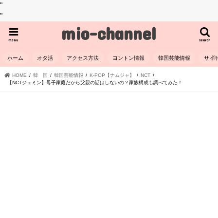
"
"
mio-channel
menu
search
ホーム
オタ活
アクセス方法
ヨントン情報
韓国芸能情報
サイ
HOME
韓 国
韓国芸能情報
K-POP【ナムジャ】
NCT
【NCTジェミン】母子家庭だから父親の話はしないの？家族構成も調べてみた！