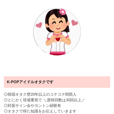
K-POPアイドルオタクです
◎韓国オタク歴20年以上のコテコテ関西人
◎とにかく現場重視で ＼渡韓回数は30回以上／
◎対面サイン会やヨントン経験有
◎オタクで得た知識をお伝えしていきます