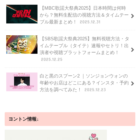
【MBC歌謡大祭典2025】日本時間は何時
から？無料生配信の視聴方法＆タイムテー
ブル最新まとめ！
2025.12.31
【SBS歌謡大祭典2025】無料視聴方法・タ
イムテーブル（タイテ）速報やセトリ！出
演者や視聴プラットフォームまとめ！
2025.12.25
白と黒のスプーン2 ｜ソンジョンウォンの
年齢やお店はどこにある？インスタ・予約
方法を調べてみた！
2025.12.23
ヨントン情報↓