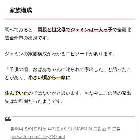
家族構成
調べてみると、
両親と祖父母でジェミンは一人っ子
で全羅北
道全州市の出身です。
ジェミンの家族構成がわかるエピソードがあります。
「子供の頃、おばあちゃんに叱られて家出した」と語ったこ
とがあり、
小さい頃から一緒に
住んでいた
のではないかと思います。ちなみにこの時の家出
先は幼稚園だったようです。
할머니 안아드리는 나재민
#재민
#JAEMIN
드림쇼 퇴근길
pic.twitter.com/TxeyYB7omI