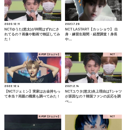
2020.12.11
2023.7.28
NCTゆうた(悠太)が仲間はずれにさ
NCT LASTART【カッショウ】 出
れてるの？画像や動画で検証してみ
身・練習生期間・経歴調査！身長
た！
や…
K-POP【ナムジャ】
NCT
2022.12.6
2021.2.14
【NCTジェミン】実家はお金持ちっ
NCTユウタ(悠太)炎上理由はTシャツ
て本当？両親の職業も調べてみた！
が原因なの？韓国ファンの反応を調
べ…
K-POP【ナムジャ】
NCT