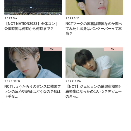
2023.9.4
2021.5.10
【NCT NATION2023】全体コン｜
NCTマークの国籍は韓国なのか調べ
公演時間は何時から何時まで？
てみた！出身はバンクーバーって本
当？
NCT
NCT
2020.10.14
2022.8.24
NCTしょうたろうのダンスに韓国フ
【NCT】ジェヒョンの練習生期間と
ァンの反応や評価はどうなの？歌は
練習生になったのはいつ？デビュー
下手な…
のきっ…