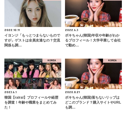
2022.10.11
2022.6.3
イヨンジ「もっとつまらないもので
ボキちゃん(韓国)年収や年齢がわか
すが」ゲストは全員友達なの？交流
るプロフィール！大学卒業して会社
関係も調…
で勤め…
KOREA
KOREA
2023.6.1
2020.8.21
韓国【ralral】プロフィールや経歴
ボキちゃん(韓国)落ちないリップは
を調査！年齢や職業をまとめてみ
どこのブランド？購入サイトやURL
た！
も調…