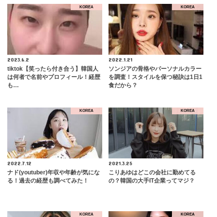
KOREA
KOREA
2023.6.2
2022.1.21
tiktok【笑ったら付き合う】韓国人
ソンジアの骨格やパーソナルカラー
は何者で名前やプロフィール！経歴
を調査！スタイルを保つ秘訣は1日1
も…
食だから？
KOREA
KOREA
2022.7.12
2021.3.25
ナド(youtuber)年収や年齢が気にな
こりあゆはどこの会社に勤めてる
る！過去の経歴も調べてみた！
の？韓国の大手IT企業ってマジ？
KOREA
KOREA