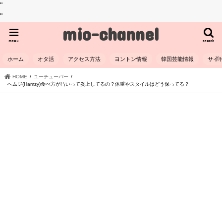
"
"
mio-channel
menu
search
ホーム
オタ活
アクセス方法
ヨントン情報
韓国芸能情報
サイ
HOME
ユーチューバー
へムジ(Hamzy)食べ方が汚いって炎上してるの？体重やスタイルはどう保ってる？