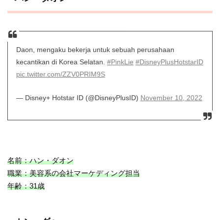
Daon, mengaku bekerja untuk sebuah perusahaan
kecantikan di Korea Selatan.
#PinkLie
#DisneyPlusHotstarID
pic.twitter.com/ZZV0PRIM9S
— Disney+ Hotstar ID (@DisneyPlusID)
November 10, 2022
名前：ハン・ダオン
職業：美容系の会社マーケディング担当
年齢：31歳