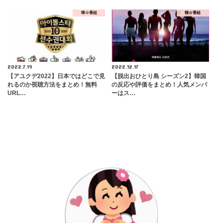
韓☆番組
韓☆番組
2022.7.19
2022.12.17
【アユクデ2022】日本ではどこで見
【脱出おひとり島 シーズン2】韓国
れるのか視聴方法をまとめ！無料
の反応や評価をまとめ！人気メンバ
URL…
ーはス…