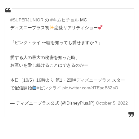
#SUPERJUNIOR
の
#キムヒチョル
MC
ディズニープラス初
恋愛リアリティショー
『ピンク・ライ 〜嘘を知っても愛せますか？』
愛する人の最大の秘密を知った時、
お互いを愛し続けることはできるのかー
本日（10/5）16時より 第1・2話
#ディズニープラス
スター
で配信開始
#ピンクライ
pic.twitter.com/dTEpgB8ZsO
— ディズニープラス公式 (@DisneyPlusJP)
October 5, 2022