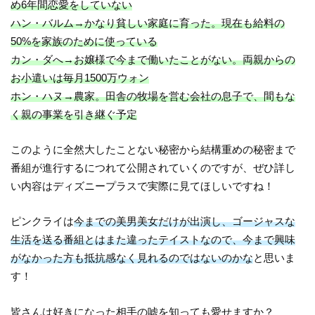
め6年間恋愛をしていない
ハン・バルム→かなり貧しい家庭に育った。現在も給料の
50%を家族のために使っている
カン・ダへ→お嬢様で今まで働いたことがない。両親からの
お小遣いは毎月1500万ウォン
ホン・ハヌ→農家。田舎の牧場を営む会社の息子で、間もな
く親の事業を引き継ぐ予定
このように全然大したことない秘密から結構重めの秘密まで
番組が進行するにつれて公開されていくのですが、ぜひ詳し
い内容はディズニープラスで実際に見てほしいですね！
ピンクライは
今までの美男美女だけが出演し、ゴージャスな
生活を送る番組とはまた違ったテイストなので、今まで興味
がなかった方も抵抗感なく見れるのではないのかな
と思いま
す！
皆さんは好きになった相手の嘘を知っても愛せますか？