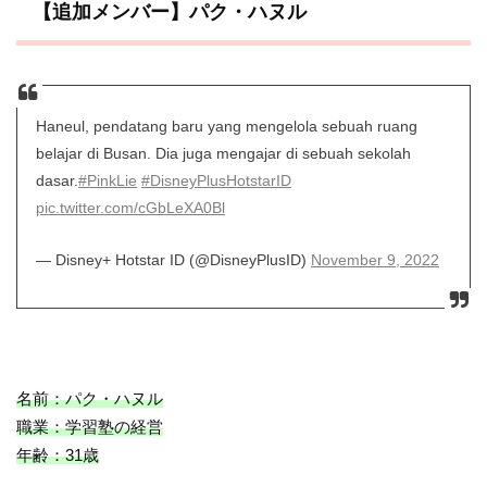
【追加メンバー】パク・ハヌル
Haneul, pendatang baru yang mengelola sebuah ruang
belajar di Busan. Dia juga mengajar di sebuah sekolah
dasar.
#PinkLie
#DisneyPlusHotstarID
pic.twitter.com/cGbLeXA0Bl
— Disney+ Hotstar ID (@DisneyPlusID)
November 9, 2022
名前：パク・ハヌル
職業：学習塾の経営
年齢：31歳