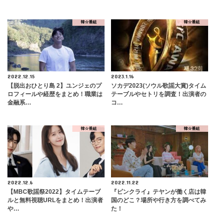
韓☆番組
韓☆番組
2022.12.15
2023.1.16
【脱出おひとり島 2】ユンジェのプ
ソカデ2023(ソウル歌謡大賞)タイム
ロフィールや経歴をまとめ！職業は
テーブルやセトリを調査！出演者の
金融系…
コ…
韓☆番組
韓☆番組
2022.12.6
2022.11.22
【MBC歌謡祭2022】タイムテーブ
『ピンクライ』テヤンが働く店は韓
ルと無料視聴URLをまとめ！出演者
国のどこ？場所や行き方を調べてみ
や…
た！