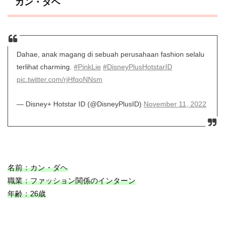
カン・ダヘ
Dahae, anak magang di sebuah perusahaan fashion selalu
terlihat charming.
#PinkLie
#DisneyPlusHotstarID
pic.twitter.com/rjHfqoNNsm
— Disney+ Hotstar ID (@DisneyPlusID)
November 11, 2022
名前：カン・ダヘ
職業：ファッション関係のインターン
年齢：26歳