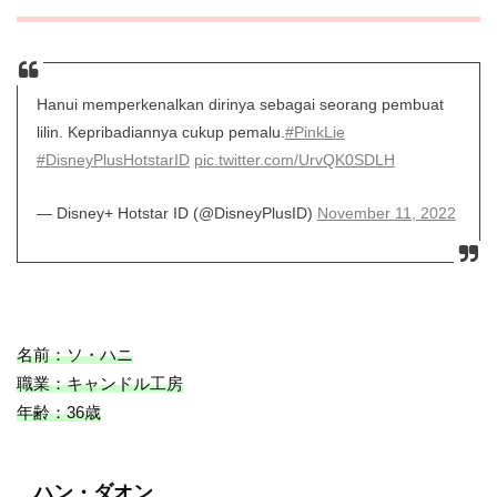
Hanui memperkenalkan dirinya sebagai seorang pembuat
lilin. Kepribadiannya cukup pemalu.
#PinkLie
#DisneyPlusHotstarID
pic.twitter.com/UrvQK0SDLH
— Disney+ Hotstar ID (@DisneyPlusID)
November 11, 2022
名前：ソ・ハニ
職業：キャンドル工房
年齢：36歳
ハン・ダオン