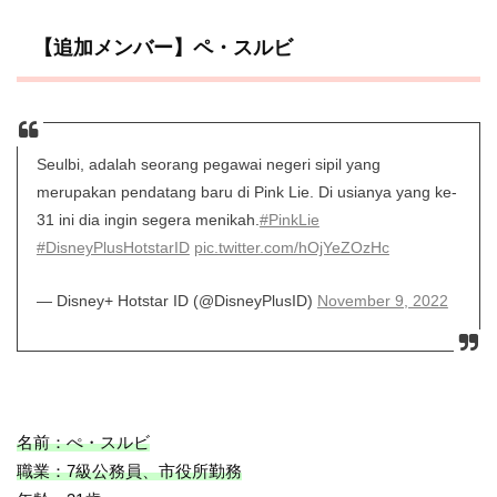
【追加メンバー】ペ・スルビ
Seulbi, adalah seorang pegawai negeri sipil yang
merupakan pendatang baru di Pink Lie. Di usianya yang ke-
31 ini dia ingin segera menikah.
#PinkLie
#DisneyPlusHotstarID
pic.twitter.com/hOjYeZOzHc
— Disney+ Hotstar ID (@DisneyPlusID)
November 9, 2022
名前：ぺ・スルビ
職業：7級公務員、市役所勤務