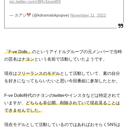
pic.twitter.com/rBRy3zowWX
— カアジ
(@kdramalokpopve)
November 11, 2022
「F-ve Dolls」
のというアイドルグループの元メンバーで当時
の芸名は
ナヨン
という名前で活動していたようです。
現在は
フリーランスのモデル
として活動していて、素の自分
を好きになってもらいたいと思い今回番組に参加したとか。
F-ve Dolls時代のナヨンのtwitterやインスタなどは特定されて
いますが、
どちらも非公開、削除されていて現在見ることは
できませんでした。
現在モデルとして活動しているのではあればおそらくSNSは