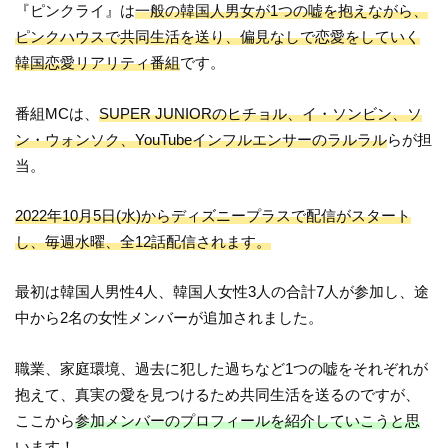
『ピンクライ』は
一般の韓国人男女が1つの嘘を抱えながら、
ピンクハウスで共同生活を送り、偏見なしで恋愛をしていく
韓国恋愛リアリティ番組
です。
番組MCは、
SUPER JUNIORのヒチョル、イ・ソンビン、ソ
ン・ウォンソク、YouTubeインフルエンサーのラルラル
らが担
当。
2022年10月5日(水)からディズニープラスで配信がスタート
し、毎週水曜、全12話配信されます。
最初は韓国人男性4人、韓国人女性3人の合計7人が参加し、途
中から2名の女性メンバーが追加されました。
職業、家庭環境、過去に犯した過ちなど1つの嘘をそれぞれが
抱えて、真実の愛を見つけるため共同生活を送るのですが、
ここから
参加メンバーのプロフィールを紹介していこうと思
います！