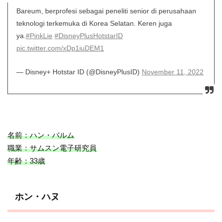
Bareum, berprofesi sebagai peneliti senior di perusahaan
teknologi terkemuka di Korea Selatan. Keren juga
ya.
#PinkLie
#DisneyPlusHotstarID
pic.twitter.com/xDp1iuDEM1
— Disney+ Hotstar ID (@DisneyPlusID)
November 11, 2022
名前：ハン・バルム
職業：サムスン電子研究員
年齢：33歳
ホン・ハヌ