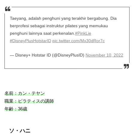
Taeyang, adalah penghuni yang terakhir bergabung. Dia
berprofesi sebagai instruktur pilates yang memukau
penghuni lainnya saat perkenalan.
#PinkLie
#DisneyPlusHotstarID
pic.twitter.com/Mx30dRor7c
— Disney+ Hotstar ID (@DisneyPlusID)
November 10, 2022
名前：カン・テヤン
職業：ピラティスの講師
年齢：36歳
ソ・ハニ