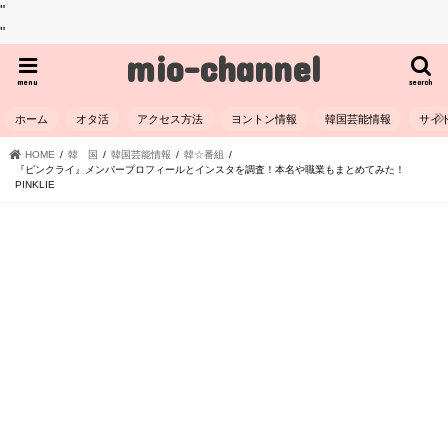
"
"
mio-channel
menu
search
ホーム
オタ活
アクセス方法
ヨントン情報
韓国芸能情報
サイ
HOME
韓 国
韓国芸能情報
韓☆番組
『ピンクライ』メンバープロフィールとインスタを調査！本名や職業もまとめてみた！
PINKLIE