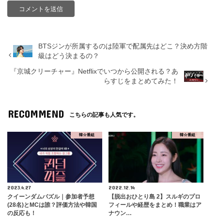
BTSジンが所属するのは陸軍で配属先はどこ？決め方階
級はどう決まるの？
『京城クリーチャー』Netflixでいつから公開される？あ
らすじをまとめてみた！
RECOMMEND
こちらの記事も人気です。
韓☆番組
韓☆番組
2023.4.27
2022.12.14
クイーンダムパズル｜参加者予想
【脱出おひとり島 2】スルギのプロ
(28名)とMCは誰？評価方法や韓国
フィールや経歴をまとめ！職業はア
の反応も！
ナウン…