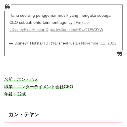
Hanu seorang penggemar musik yang mengaku sebagai
CEO sebuah entertainment agency.
#PinkLie
#DisneyPlusHotstarID
pic.twitter.com/FKvZ1DW0YW
— Disney+ Hotstar ID (@DisneyPlusID)
November 11, 2022
名前：ホン・ハヌ
職業：エンターテイメント会社CEO
年齢：32歳
カン・テヤン