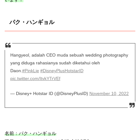
パク・ハンギョル
Hangyeol, adalah CEO muda sebuah wedding photography
yang diduga rahasianya sudah diketahui oleh
Daon.
#PinkLie
#DisneyPlusHotstarID
pic.twitter.com/ItvkYTrVEf
— Disney+ Hotstar ID (@DisneyPlusID)
November 10, 2022
名前：パク・ハンギョル