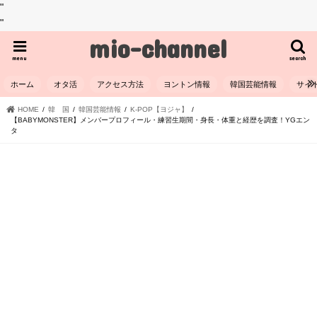
"
"
mio-channel
menu
search
ホーム
オタ活
アクセス方法
ヨントン情報
韓国芸能情報
サイ
HOME
韓 国
韓国芸能情報
K-POP【ヨジャ】
【BABYMONSTER】メンバープロフィール・練習生期間・身長・体重と経歴を調査！YGエン
タ