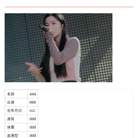
名前
aaa
出身
bbb
生年月日
ccc
身長
ddd
体重
ddd
血液型
ddd