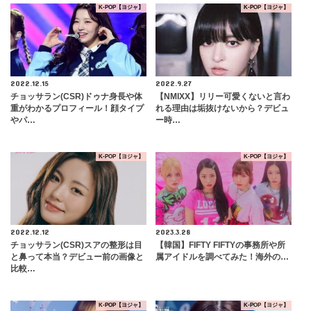
K-POP【ヨジャ】
K-POP【ヨジャ】
2022.12.15
2022.9.27
チョッサラン(CSR)ドゥナ身長や体
【NMIXX】リリー可愛くないと言わ
重がわかるプロフィール！顔タイプ
れる理由は垢抜けないから？デビュ
やパ…
ー時…
K-POP【ヨジャ】
K-POP【ヨジャ】
2022.12.12
2023.3.28
チョッサラン(CSR)スアの整形は目
【韓国】FIFTY FIFTYの事務所や所
と鼻って本当？デビュー前の画像と
属アイドルを調べてみた！海外の…
比較…
K-POP【ヨジャ】
K-POP【ヨジャ】