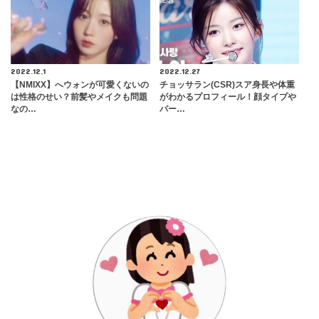
2022.12.1
2022.12.27
【NMIXX】へウォンが可愛くないの
チョッサラン(CSR)スア身長や体重
は性格のせい？前髪やメイクも問題
がわかるプロフィール！顔タイプや
なの…
パー…