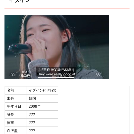
名前
イダイン(이다인)
出身
韓国
生年月日
2008年
身長
???
体重
???
血液型
???