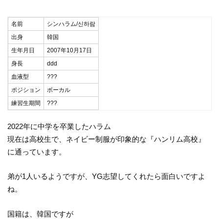
名前
シンハラム/신하람
出身
韓国
生年月日
2007年10月17日
身長
ddd
血液型
???
ポジション
ボーカル
練習生期間
???
2022年に中学を卒業したハラム
現在は高校生で、ネイビー制服が印象的な『ハンリム高校』
に通っています。
弟が1人いるようですが、YG志望してくれたら面白いですよ
ね。
国籍は、韓国ですが