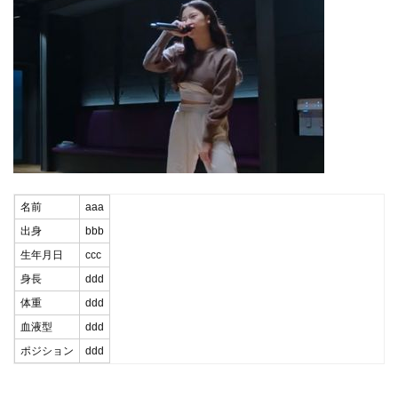
名前
aaa
出身
bbb
生年月日
ccc
身長
ddd
体重
ddd
血液型
ddd
ポジション
ddd