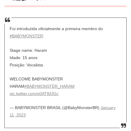
Foi introduzida oficialmente a primeira membro do
#BABYMONSTER
:
Stage name: Haram
Idade: 15 anos
Posição: Vocalista
WELCOME BABYMONSTER
HARAM
#BABYMONSTER_HARAM
pic.twitter.com/e0AT8ifJGc
— BABYMONSTER BRASIL (@BabyMonsterBR)
January
11, 2023