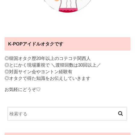
K-POPアイドルオタクです
◎韓国オタク歴20年以上のコテコテ関西人
◎とにかく現場重視で ＼渡韓回数は30回以上／
◎対面サイン会やヨントン経験有
◎オタクで得た知識をお伝えしていきます
お気軽にどうぞ♡