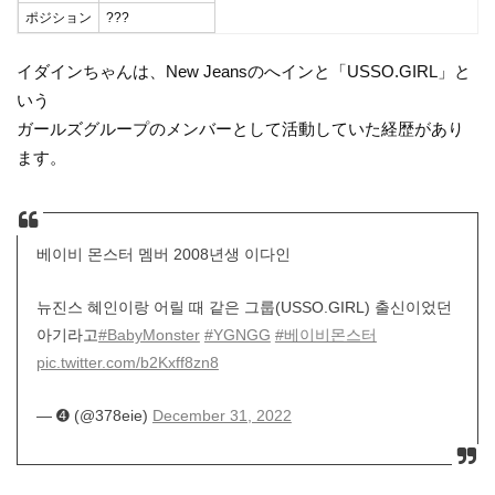
ポジション
???
イダインちゃんは、New Jeansのへインと「USSO.GIRL」と
いう
ガールズグループのメンバーとして活動していた経歴があり
ます。
베이비 몬스터 멤버 2008년생 이다인
뉴진스 혜인이랑 어릴 때 같은 그룹(USSO.GIRL) 출신이었던
아기라고
#BabyMonster
#YGNGG
#베이비몬스터
pic.twitter.com/b2Kxff8zn8
— ➍ (@378eie)
December 31, 2022