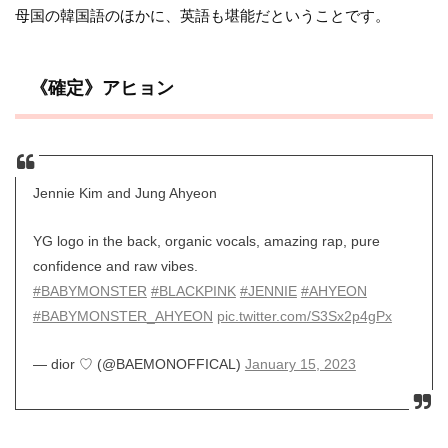
母国の韓国語のほかに、英語も堪能だということです。
《確定》アヒョン
Jennie Kim and Jung Ahyeon
YG logo in the back, organic vocals, amazing rap, pure
confidence and raw vibes.
#BABYMONSTER
#BLACKPINK
#JENNIE
#AHYEON
#BABYMONSTER_AHYEON
pic.twitter.com/S3Sx2p4gPx
— dior ♡ (@BAEMONOFFICAL)
January 15, 2023