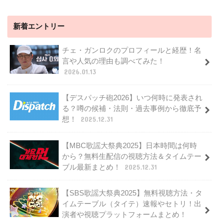
新着エントリー
チェ・ガンロクのプロフィールと経歴！名
言や人気の理由も調べてみた！
2026.01.13
【デスパッチ砲2026】いつ何時に発表され
る？噂の候補・法則・過去事例から徹底予
想！
2025.12.31
【MBC歌謡大祭典2025】日本時間は何時
から？無料生配信の視聴方法＆タイムテー
ブル最新まとめ！
2025.12.31
【SBS歌謡大祭典2025】無料視聴方法・タ
イムテーブル（タイテ）速報やセトリ！出
演者や視聴プラットフォームまとめ！