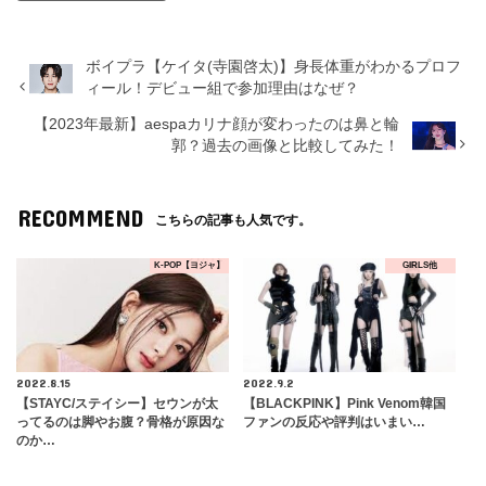
ボイプラ【ケイタ(寺園啓太)】身長体重がわかるプロフ
ィール！デビュー組で参加理由はなぜ？
【2023年最新】aespaカリナ顔が変わったのは鼻と輪
郭？過去の画像と比較してみた！
RECOMMEND
こちらの記事も人気です。
K-POP【ヨジャ】
GIRLS他
2022.8.15
2022.9.2
【STAYC/ステイシー】セウンが太
【BLACKPINK】Pink Venom韓国
ってるのは脚やお腹？骨格が原因な
ファンの反応や評判はいまい…
のか…