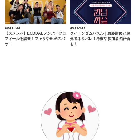
2022.7.12
2023.4.27
【スメンパ】EODDAEメンバープロ
クイーンダムパズル｜最終順位と脱
フィールを調査！ファサやBoAのバ
落者ネタバレ！考察や参加者の評価
ッ…
も！