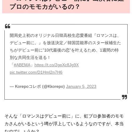
プロのモモカがいるの？
開局史上初のオリジナル日韓高校生恋愛番組『ロマンスは、
デビュー前に。』を放送決定／韓国芸能界のスター候補生た
ちがデビュー前に”10代最後の恋”を叶えるため、1週間の特
別な共同生活を送る！
「
#ABEMA
」
https://t.co/2gpXc8Jg9X
pic.twitter.com/D1Hml2n7H6
— Korepoコレポ (@Kkorepo)
January 5, 2023
そんな「ロマンスはデビュー前に」に、虹プロ参加者のモモ
カさんがいるという噂が浮上しているようなのですが、本当
なのでしょうか？