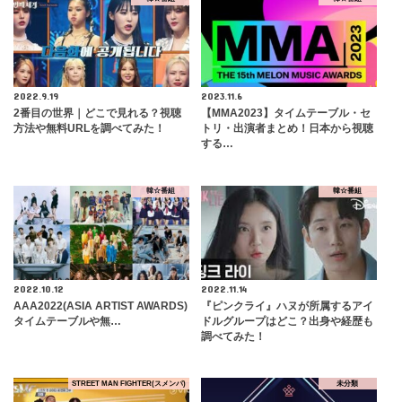
2022.9.19
2023.11.6
2番目の世界｜どこで見れる？視聴
【MMA2023】タイムテーブル・セ
方法や無料URLを調べてみた！
トリ・出演者まとめ！日本から視聴
する…
韓☆番組
韓☆番組
2022.10.12
2022.11.14
AAA2022(ASIA ARTIST AWARDS)
『ピンクライ』ハヌが所属するアイ
タイムテーブルや無…
ドルグループはどこ？出身や経歴も
調べてみた！
STREET MAN FIGHTER(スメンパ)
未分類