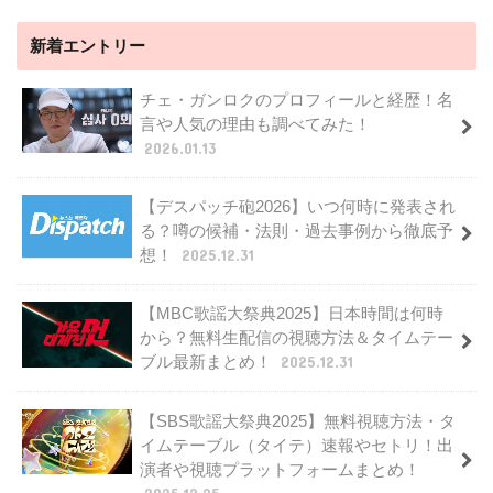
新着エントリー
チェ・ガンロクのプロフィールと経歴！名
言や人気の理由も調べてみた！
2026.01.13
【デスパッチ砲2026】いつ何時に発表され
る？噂の候補・法則・過去事例から徹底予
想！
2025.12.31
【MBC歌謡大祭典2025】日本時間は何時
から？無料生配信の視聴方法＆タイムテー
ブル最新まとめ！
2025.12.31
【SBS歌謡大祭典2025】無料視聴方法・タ
イムテーブル（タイテ）速報やセトリ！出
演者や視聴プラットフォームまとめ！