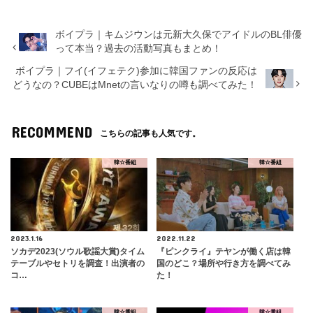
ボイプラ｜キムジウンは元新大久保でアイドルのBL俳優
って本当？過去の活動写真もまとめ！
ボイプラ｜フイ(イフェテク)参加に韓国ファンの反応は
どうなの？CUBEはMnetの言いなりの噂も調べてみた！
RECOMMEND
こちらの記事も人気です。
韓☆番組
韓☆番組
2023.1.16
2022.11.22
ソカデ2023(ソウル歌謡大賞)タイム
『ピンクライ』テヤンが働く店は韓
テーブルやセトリを調査！出演者の
国のどこ？場所や行き方を調べてみ
コ…
た！
韓☆番組
韓☆番組