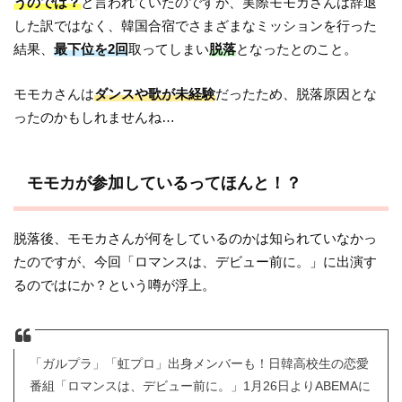
うのでは？
と言われていたのですが、実際モモカさんは辞退
した訳ではなく、韓国合宿でさまざまなミッションを行った
結果、
最下位を2回
取ってしまい
脱落
となったとのこと。
モモカさんは
ダンスや歌が未経験
だったため、脱落原因とな
ったのかもしれませんね…
モモカが参加しているってほんと！？
脱落後、モモカさんが何をしているのかは知られていなかっ
たのですが、今回「ロマンスは、デビュー前に。」に出演す
るのではにか？という噂が浮上。
「ガルプラ」「虹プロ」出身メンバーも！日韓高校生の恋愛
番組「ロマンスは、デビュー前に。」1月26日よりABEMAに