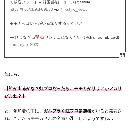
て放送スタート – 韓国芸能ニュースはKstyle
https://t.co/0L9pk69Ev8
via
@Kstyle_news
モモカっぽい人がいる気がするんだけど
— ひょなぎる
サンチェになりたい (@chai_go_abroad)
January 5, 2023
他にも、
【誰が出るかな？虹プロだったら、モモカかリリアかアカリ
だよね？】
と、参加者の中に、
ガルプラや虹プロ参加者
がいると発表さ
れたことからモモカさんの名前が浮上したようですね…