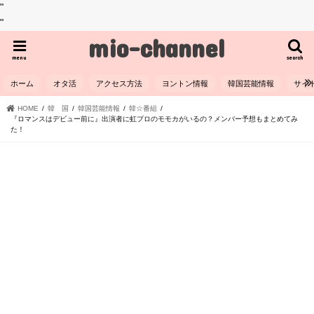
"
"
mio-channel
menu
search
ホーム
オタ活
アクセス方法
ヨントン情報
韓国芸能情報
サイ
HOME
韓 国
韓国芸能情報
韓☆番組
『ロマンスはデビュー前に』出演者に虹プロのモモカがいるの？メンバー予想もまとめてみ
た！