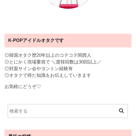
K-POPアイドルオタクです
◎韓国オタク歴20年以上のコテコテ関西人
◎とにかく現場重視で ＼渡韓回数は30回以上／
◎対面サイン会やヨントン経験有
◎オタクで得た知識をお伝えしていきます
お気軽にどうぞ♡