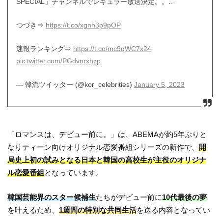
SPECIAL」チャンネルでレギュラー放送決定。。…
つづき⇒
https://t.co/xgnh3p9pOP
速報ランキング⇒
https://t.co/mc9qWC7x24
pic.twitter.com/PGdvnrxhzp
— 韓流ツイッター (@kor_celebrities)
January 5, 2023
「ロマンスは、デビュー前に。」は、ABEMAが約5年ぶりと
なりティーン向けオリジナル恋愛番組シリーズの新作で、
開
局史上初の試みとなる日本と韓国の高校生が主役のオリジナ
ル恋愛番組
となっています。
韓国芸能界のスター候補生
たちがデビュー前に
10代最後の夢
を叶えるため、
1週間の特別な共同生活
を送る内容となってい