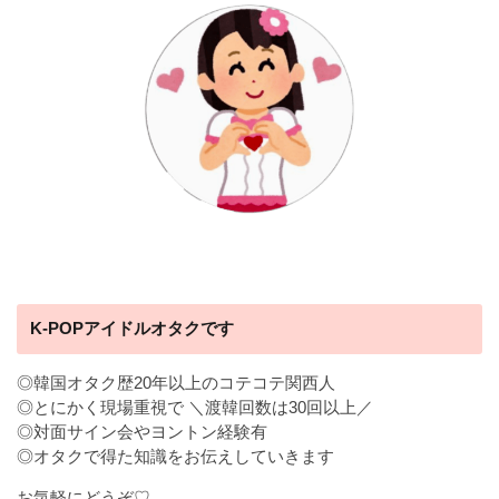
K-POPアイドルオタクです
◎韓国オタク歴20年以上のコテコテ関西人
◎とにかく現場重視で ＼渡韓回数は30回以上／
◎対面サイン会やヨントン経験有
◎オタクで得た知識をお伝えしていきます
お気軽にどうぞ♡