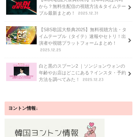
から？無料生配信の視聴方法＆タイムテー
ブル最新まとめ！
2025.12.31
【SBS歌謡大祭典2025】無料視聴方法・タ
イムテーブル（タイテ）速報やセトリ！出
演者や視聴プラットフォームまとめ！
2025.12.25
白と黒のスプーン2 ｜ソンジョンウォンの
年齢やお店はどこにある？インスタ・予約
方法を調べてみた！
2025.12.23
ヨントン情報↓