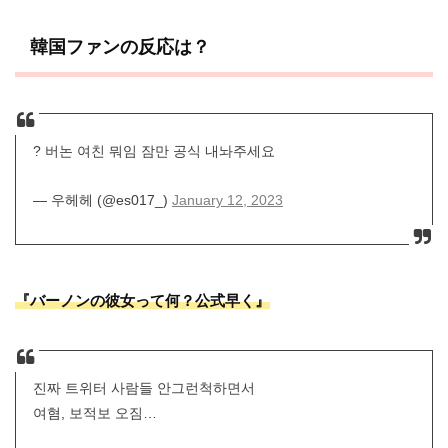
韓国ファンの反応は？
? 버논 여친 뭐임 잠만 공식 내놔주세요
— 우헤헤 (@es017_)
January 12, 2023
『バーノンの彼女って何？公式早く』
진짜 트위터 사람들 안그런척하면서
여혐, 보적보 오짐…