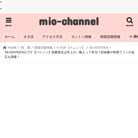
"
"
mio-channel
menu
search
ホーム
オタ活
アクセス方法
ヨントン情報
韓国芸能情報
サイ
HOME
韓 国
韓国芸能情報
K-POP【ナムジャ】
SEVENTEEN
SEVENTEENセブチ【バーノン】熱愛彼女は年上の一般人って本当？顔画像や韓国ファンの反
応を調査！