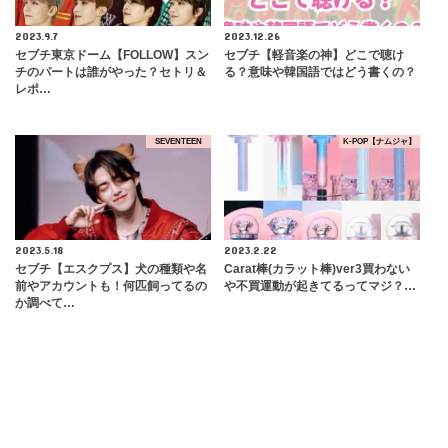
2023.9.7
2023.12.26
セブチ東京ドーム【FOLLOW】スン
セブチ【軽音楽の神】どこで聴け
チのパートは誰がやった？セトリ＆
る？意味や韓国語ではどう書くの？
レポ…
SEVENTEEN
K-POP【ナムジャ】
2023.5.18
2023.2.22
セブチ【エスクプス】犬の種類や名
Carat棒(カラット棒)ver3買わない
前やアカウントも！何匹飼ってるの
や不買運動が起きてるってマジ？…
か調べて…