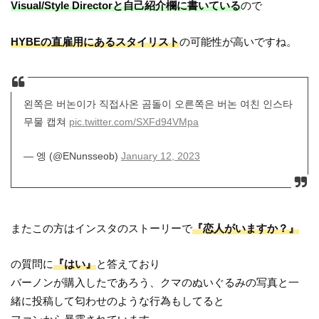
Visual/Style Directorと自己紹介欄に書いている
ので
HYBEの直雇用にあるスタイリスト
の可能性が高いですね。
왼쪽은 버논이가 직접사온 곰돌이 오른쪽은 버논 여친 인스타
무물 캡쳐
pic.twitter.com/SXFd94VMpa
— 엥 (@ENunsseob)
January 12, 2023
またこの方はインスタのストーリーで
『恋人がいますか？』
の質問に
『はい』
と答えており
バーノンが購入したであろう、クマのぬいぐるみの写真と一
緒に投稿して匂わせのような行為もしてると