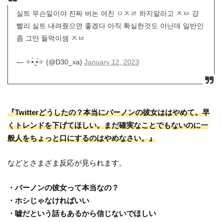
실트 무슨일이야 진짜 버논 여친 ㅇㅈㄹ 하지말라고 ㅈㅂ 걍
빨리 실트 내려줬으면 좋겠다 아직 확실한것도 아닌데 일반인
좀 그만 들먹이셈 ㅈㅂ
— ✧•̀.̫•́✧ (@D30_xa)
January 12, 2023
『Twitterどうしたの？本当にバーノンの彼女ははやめて。早
くトレンドを下げてほしい。まだ確実なことでもないのに一
般人をちょっと口にするのはやめなさい。』
などとさまざま反応が見られます。
・バーノンの彼女って本当なの？
・ホシじゃなければいい
・嘘だという話もあるから信じないでほしい