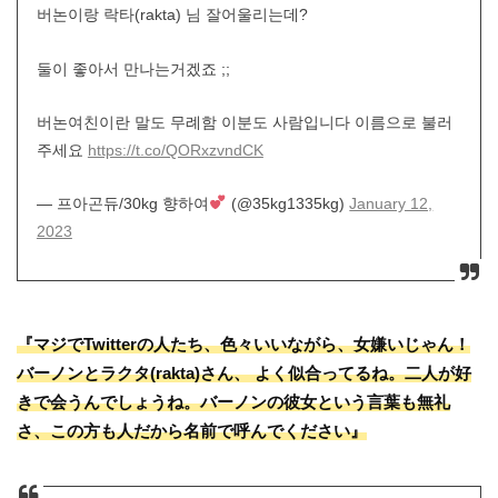
버논이랑 락타(rakta) 님 잘어울리는데?
둘이 좋아서 만나는거겠죠 ;;
버논여친이란 말도 무례함 이분도 사람입니다 이름으로 불러
주세요
https://t.co/QORxzvndCK
— 프아곤듀/30kg 향하여
(@35kg1335kg)
January 12,
2023
『マジでTwitterの人たち、色々いいながら、女嫌いじゃん！
バーノンとラクタ(rakta)さん、 よく似合ってるね。二人が好
きで会うんでしょうね。バーノンの彼女という言葉も無礼
さ、この方も人だから名前で呼んでください』