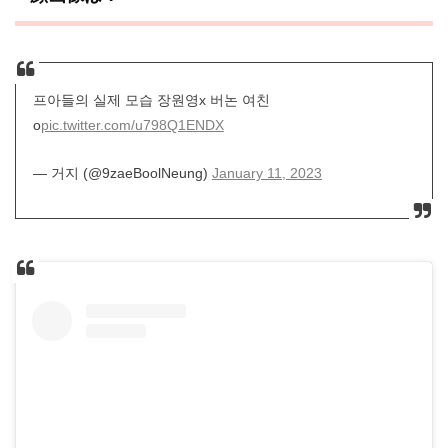
프아들의 실제 모습 장원영x 버논 여친
o
pic.twitter.com/u798Q1ENDX
— 거지 (@9zaeBoolNeung)
January 11, 2023