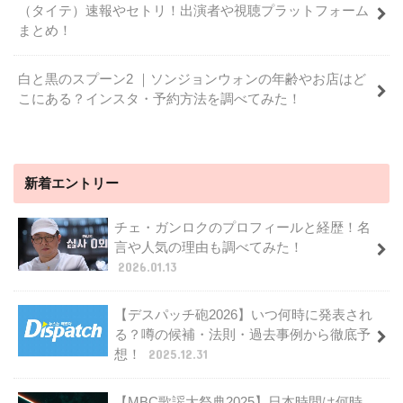
（タイテ）速報やセトリ！出演者や視聴プラットフォーム
まとめ！
白と黒のスプーン2 ｜ソンジョンウォンの年齢やお店はど
こにある？インスタ・予約方法を調べてみた！
新着エントリー
チェ・ガンロクのプロフィールと経歴！名
言や人気の理由も調べてみた！
2026.01.13
【デスパッチ砲2026】いつ何時に発表され
る？噂の候補・法則・過去事例から徹底予
想！
2025.12.31
【MBC歌謡大祭典2025】日本時間は何時