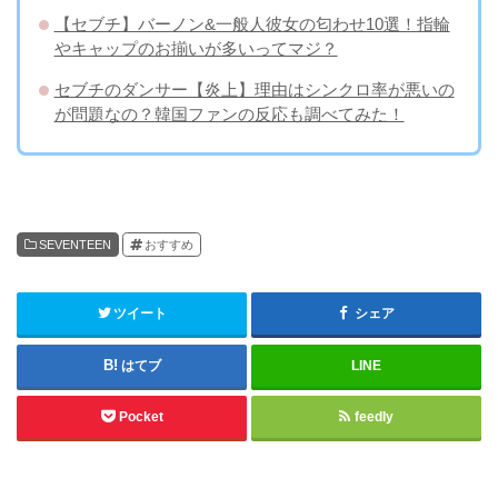
【セブチ】バーノン&一般人彼女の匂わせ10選！指輪
やキャップのお揃いが多いってマジ？
セブチのダンサー【炎上】理由はシンクロ率が悪いの
が問題なの？韓国ファンの反応も調べてみた！
SEVENTEEN
おすすめ
ツイート
シェア
はてブ
LINE
Pocket
feedly