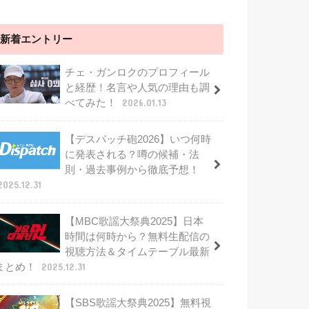
新着エントリー
チェ・ガンロクのプロフィール
と経歴！名言や人気の理由も調
べてみた！
2026.01.13
【デスパッチ砲2026】いつ何時
に発表される？噂の候補・法
則・過去事例から徹底予想！
2025.12.31
【MBC歌謡大祭典2025】日本
時間は何時から？無料生配信の
視聴方法＆タイムテーブル最新
まとめ！
2025.12.31
【SBS歌謡大祭典2025】無料視