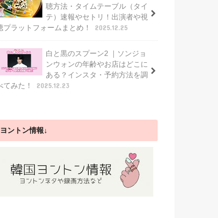
聴方法・タイムテーブル（タイ
テ）速報やセトリ！出演者や視
聴プラットフォームまとめ！
2025.12.25
白と黒のスプーン2 ｜ソンジョ
ンウォンの年齢やお店はどこに
ある？インスタ・予約方法を調
べてみた！
2025.12.23
ヨントン情報↓