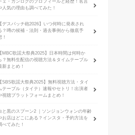
チェ・ガンロクのプロフィールと経歴！名言
や人気の理由も調べてみた！
【デスパッチ砲2026】いつ何時に発表され
る？噂の候補・法則・過去事例から徹底予
想！
【MBC歌謡大祭典2025】日本時間は何時か
ら？無料生配信の視聴方法＆タイムテーブル
最新まとめ！
【SBS歌謡大祭典2025】無料視聴方法・タイ
ムテーブル（タイテ）速報やセトリ！出演者
や視聴プラットフォームまとめ！
白と黒のスプーン2 ｜ソンジョンウォンの年齢
やお店はどこにある？インスタ・予約方法を
調べてみた！