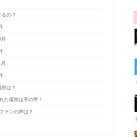
てるの？
月
0月
月
1月
月
場所は？
入れた場所は手の甲！
てファンの声は？