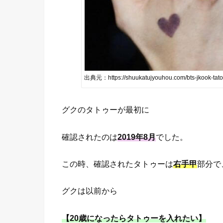
出典元：https://shuukatujyouhou.com/bts-jkook-tat
グクのタトゥーが最初に
確認されたのは
2019年8月
でした。
この時、確認されたタトゥーは
右手甲
部分で
グクは以前から
【20歳になったらタトゥーを入れたい】