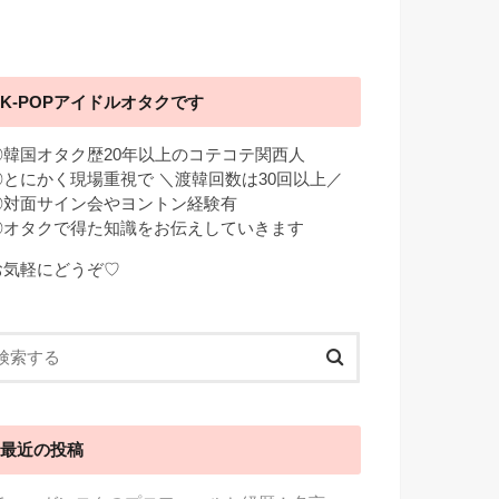
K-POPアイドルオタクです
◎韓国オタク歴20年以上のコテコテ関西人
◎とにかく現場重視で ＼渡韓回数は30回以上／
◎対面サイン会やヨントン経験有
◎オタクで得た知識をお伝えしていきます
お気軽にどうぞ♡
最近の投稿