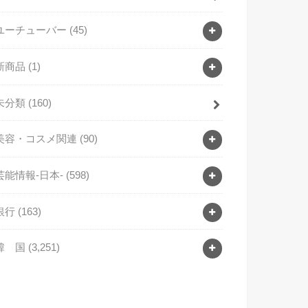
ユーチューバー
(45)
新商品
(1)
未分類
(160)
美容・コスメ関連
(90)
芸能情報-日本-
(598)
銀行
(163)
韓 国
(3,251)