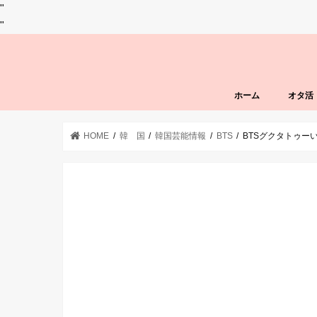
"
"
ホーム
オタ活
HOME
韓 国
韓国芸能情報
BTS
BTSグクタトゥー