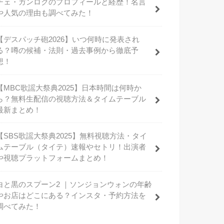
チェ・ガンロクのプロフィールと経歴！名言
や人気の理由も調べてみた！
【デスパッチ砲2026】いつ何時に発表され
る？噂の候補・法則・過去事例から徹底予
想！
【MBC歌謡大祭典2025】日本時間は何時か
ら？無料生配信の視聴方法＆タイムテーブル
最新まとめ！
【SBS歌謡大祭典2025】無料視聴方法・タイ
ムテーブル（タイテ）速報やセトリ！出演者
や視聴プラットフォームまとめ！
白と黒のスプーン2 ｜ソンジョンウォンの年齢
やお店はどこにある？インスタ・予約方法を
調べてみた！