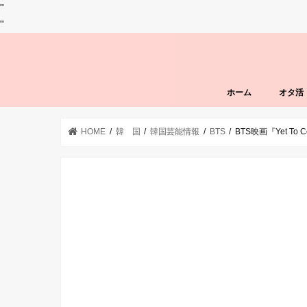
"
"
ホーム
オタ活
HOME
韓 国
韓国芸能情報
BTS
BTS映画『Yet T