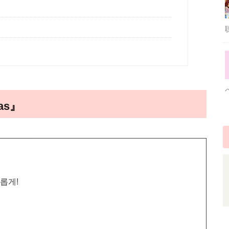
mas』
채롭게!