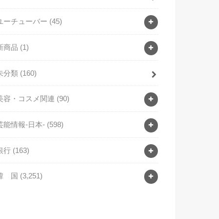
ユーチューバー
(45)
新商品
(1)
未分類
(160)
美容・コスメ関連
(90)
芸能情報-日本-
(598)
銀行
(163)
韓 国
(3,251)