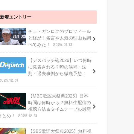
新着エントリー
チェ・ガンロクのプロフィール
と経歴！名言や人気の理由も調
べてみた！
2026.01.13
【デスパッチ砲2026】いつ何時
に発表される？噂の候補・法
則・過去事例から徹底予想！
2025.12.31
【MBC歌謡大祭典2025】日本
時間は何時から？無料生配信の
視聴方法＆タイムテーブル最新
まとめ！
2025.12.31
【SBS歌謡大祭典2025】無料視