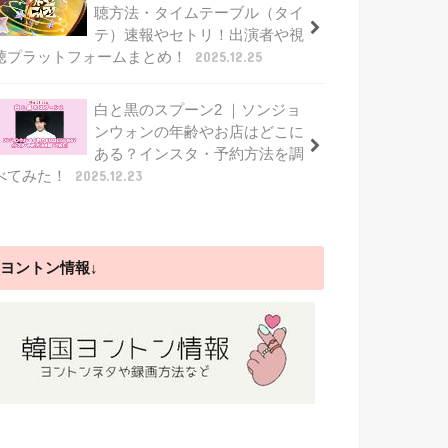
聴方法・タイムテーブル（タイ
テ）速報やセトリ！出演者や視
聴プラットフォームまとめ！
2025.12.25
白と黒のスプーン2 ｜ソンジョ
ンウォンの年齢やお店はどこに
ある？インスタ・予約方法を調
べてみた！
2025.12.23
ヨントン情報↓