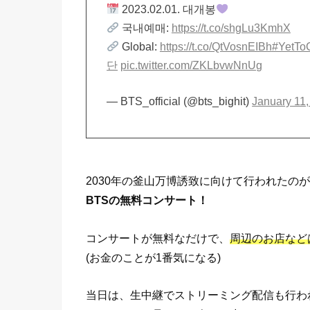
2023.02.01. 대개봉
국내예매:
https://t.co/shgLu3KmhX
Global:
https://t.co/QtVosnEIBh
#YetTo
단
pic.twitter.com/ZKLbvwNnUg
— BTS_official (@bts_bighit)
January 11,
2030年の釜山万博誘致に向けて行われたのが
BTSの無料コンサート！
コンサートが無料なだけで、
周辺のお店など
(お金のことが1番気になる)
当日は、生中継でストリーミング配信も行わ