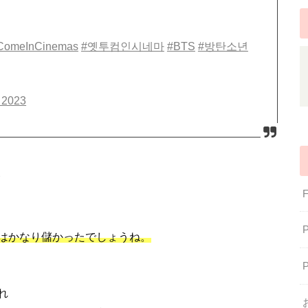
ComeInCinemas
#옛투컴인시네마
#BTS
#방탄소년
 2023
はかなり儲かったでしょうね。
れ