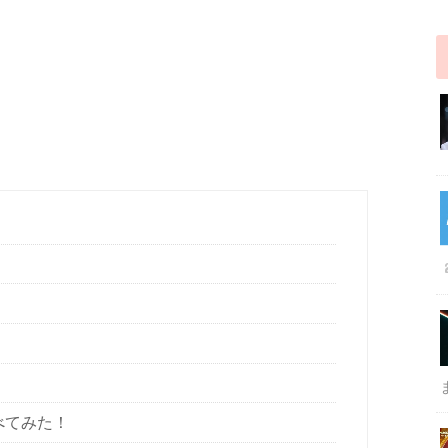
』
べてみた！