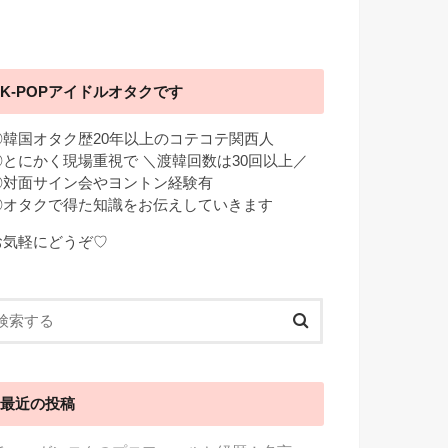
K-POPアイドルオタクです
◎韓国オタク歴20年以上のコテコテ関西人
◎とにかく現場重視で ＼渡韓回数は30回以上／
◎対面サイン会やヨントン経験有
◎オタクで得た知識をお伝えしていきます
お気軽にどうぞ♡
最近の投稿